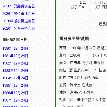
十一月廿二
十一月廿
2026年剪髮黃道吉日
戊子 乙亥
戊子 丙
2026年開張黃道吉日
2026年搬家黃道吉日
農民
2026年裝修黃道吉日
當日農民曆/黃曆
農民曆相關日期
西曆：1980年12月24日 星期
1980年12月24日
農曆：1980年十一月 (大) 十
1981年12月24日
歲次：庚申年 戊子月 辛未日
1982年12月24日
四柱（即生辰八字）：年柱 庚
1983年12月24日
胎神占方：廚灶廁外西南
1984年12月24日
五行：路旁土 危執位
1985年12月24日
沖煞：沖牛(乙丑)煞西
1986年12月24日
彭祖百忌：辛不合醬主人不嘗
1987年12月24日