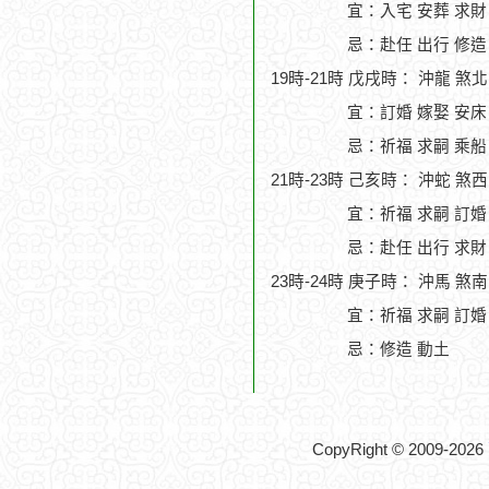
宜：入宅 安葬 求財
忌：赴任 出行 修造
19時-21時 戊戌時： 沖龍 煞
宜：訂婚 嫁娶 安床
忌：祈福 求嗣 乘船
21時-23時 己亥時： 沖蛇 煞
宜：祈福 求嗣 訂婚 
忌：赴任 出行 求財
23時-24時 庚子時： 沖馬 煞
宜：祈福 求嗣 訂婚
忌：修造 動土
CopyRight © 2009-2026