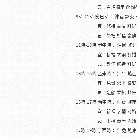
忌：白虎須用 麒麟符
9時-11時 癸巳時： 沖豬 煞東
宜：修造 蓋屋 移徙 
忌：祭祀 祈福 齋醮
11時-13時 甲午時： 沖鼠 煞
宜：祈福 求嗣 訂婚
忌：赴任 修造 移徙
13時-15時 乙未時： 沖牛 煞
宜：見貴 求財 嫁娶
忌：造船 乘船 赴任
15時-17時 丙申時： 沖虎 煞
宜：祈福 求嗣 訂婚 
忌：上樑 蓋屋 入殮
17時-19時 丁酉時： 沖兔 煞