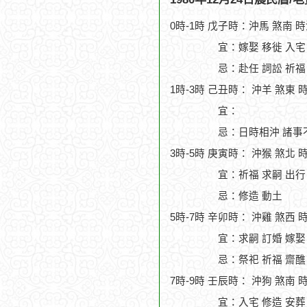
0時-1時 戊子時：沖馬 煞南 
宜：嫁娶 移徙 入宅
忌：赴任 詞訟 祈福
1時-3時 己丑時： 沖羊 煞東 
宜：
忌：日時相沖 諸事
3時-5時 庚寅時： 沖猴 煞北 
宜：祈福 求嗣 出行
忌：修造 動土
5時-7時 辛卯時： 沖雞 煞西 
宜：求嗣 訂婚 嫁娶
忌：祭祀 祈福 齋醮
7時-9時 壬辰時： 沖狗 煞南 
宜：入宅 修造 安葬