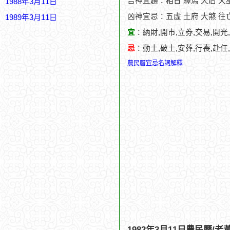
吉神宜趨：相日 驛馬 天后 天巫
1988年3月11日
凶神宜忌：五虛 土府 大煞 往亡
1989年3月11日
宜
：納財,開市,立券,交易,開光
忌
：動土,破土,安葬,行喪,赴任
農民曆宜忌名詞解釋
1982年3月11日農民曆/