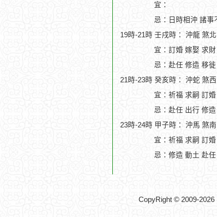
宜：
忌：日時相沖 諸事
19時-21時 壬戌時： 沖龍 煞
宜：訂婚 嫁娶 求財
忌：赴任 修造 移徙
21時-23時 癸亥時： 沖蛇 煞
宜：祈福 求嗣 訂婚
忌：赴任 出行 修造
23時-24時 甲子時： 沖馬 煞
宜：祈福 求嗣 訂婚
忌：修造 動土 赴任
CopyRight © 2009-2026