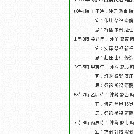
0時-1時 壬子時：沖馬 煞南 
宜：作灶 祭祀 齋醮 
忌：祈福 求嗣 赴任
1時-3時 癸丑時： 沖羊 煞東 
宜：安葬 祭祀 祈福
忌：赴任 出行 修造
3時-5時 甲寅時： 沖猴 煞北 
宜：訂婚 嫁娶 安床
忌：祭祀 祈福 齋醮
5時-7時 乙卯時： 沖雞 煞西 
宜：修造 蓋屋 移徙
忌：祭祀 祈福 齋醮
7時-9時 丙辰時： 沖狗 煞南 
宜：求嗣 訂婚 嫁娶