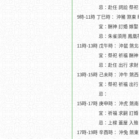
忌：赴任 詞訟 祭祀
9時-11時 丁巳時： 沖豬 煞東
宜：酬神 訂婚 嫁娶
忌：朱雀須用 鳳凰符
11時-13時 戊午時： 沖鼠 煞
宜：祭祀 祈福 酬神
忌：赴任 出行 求財
13時-15時 己未時： 沖牛 煞
宜：祭祀 祈福 出行
忌：
15時-17時 庚申時： 沖虎 煞
宜：祈福 求嗣 訂婚
忌：上樑 蓋屋 入殮
17時-19時 辛酉時： 沖兔 煞