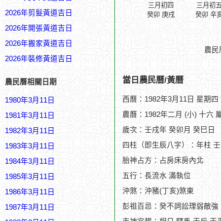
三月初四
三月初
2026年剪髮黃道吉日
癸卯 庚戌
癸卯 辛
2026年開張黃道吉日
2026年搬家黃道吉日
農民
2026年裝修黃道吉日
當日農民曆/黃曆
農民曆相關日期
西曆：1982年3月11日 星期四
1980年3月11日
農曆：1982年二月 (小) 十六 
1981年3月11日
歲次：壬戌年 癸卯月 癸巳日
1982年3月11日
四柱（即生辰八字）：年柱 壬
1983年3月11日
胎神占方：占房床房內北
1984年3月11日
五行：長流水 滿執位
1985年3月11日
沖煞：沖豬(丁亥)煞東
1986年3月11日
彭祖百忌：癸不詞訟理弱敵強
1987年3月11日