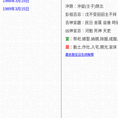
1988年3月15日
沖煞：沖鼠(壬子)煞北
1989年3月15日
彭祖百忌：戊不受田田主不祥
吉神宜趨：民日 金匱 益後 時
凶神宜忌：河魁 死神 天吏
宜
：祭祀,嫁娶,納婿,除服,成服
忌
：動土,作灶,入宅,開光,安床
農民曆宜忌名詞解釋