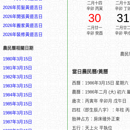
二月十四
二月十
2026年剪髮黃道吉日
辛卯 丙寅
辛卯 丁
30
31
2026年開張黃道吉日
2026年搬家黃道吉日
二月廿一
二月廿
辛卯 癸酉
辛卯 甲
2026年裝修黃道吉日
農民曆相關日期
農民
1980年3月15日
1981年3月15日
當日農民曆/黃曆
1982年3月15日
西曆：1986年3月15日 星期六
1983年3月15日
農曆：1986年二月 (大) 初六 
1984年3月15日
歲次：丙寅年 辛卯月 戊午日
1985年3月15日
四柱（即生辰八字）：年柱 丙
1986年3月15日
胎神占方：房床碓外正東
1987年3月15日
五行：天上火 平執位