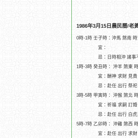
1986年3月15日農民曆/
0時-1時 壬子時：沖馬 煞南 
宜：
忌：日時相沖 諸事
1時-3時 癸丑時： 沖羊 煞東 
宜：酬神 求財 見貴
忌：赴任 出行 祭祀
3時-5時 甲寅時： 沖猴 煞北 
宜：祈福 求嗣 訂婚
忌：赴任 出行 白虎
5時-7時 乙卯時： 沖雞 煞西 
宜：赴任 出行 求財 