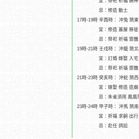
宜：祭祀 祈福 酬神 
忌：修造 動土
17時-19時 辛酉時： 沖兔 煞
宜：修造 蓋屋 移徙 
忌：祭祀 祈福 齋醮
19時-21時 壬戌時： 沖龍 煞
宜：訂婚 嫁娶 入宅
忌：祭祀 祈福 齋醮
21時-23時 癸亥時： 沖蛇 煞
宜：嫁娶 修造 造廟
忌：朱雀須用 鳳凰符
23時-24時 甲子時： 沖馬 煞
宜：祈福 求嗣 出行
忌：赴任 詞訟