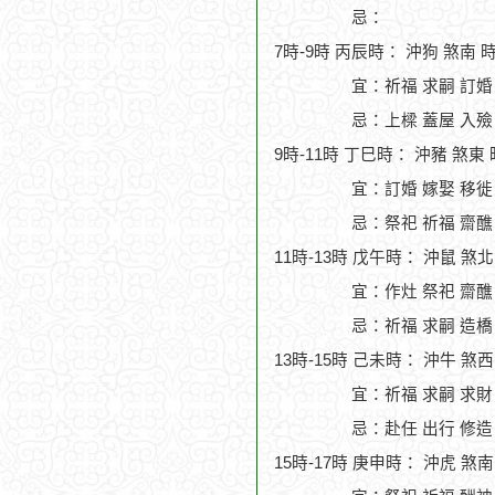
忌：
7時-9時 丙辰時： 沖狗 煞南 
宜：祈福 求嗣 訂婚
忌：上樑 蓋屋 入殮
9時-11時 丁巳時： 沖豬 煞東
宜：訂婚 嫁娶 移徙
忌：祭祀 祈福 齋醮
11時-13時 戊午時： 沖鼠 煞
宜：作灶 祭祀 齋醮 
忌：祈福 求嗣 造橋
13時-15時 己未時： 沖牛 煞
宜：祈福 求嗣 求財
忌：赴任 出行 修造
15時-17時 庚申時： 沖虎 煞