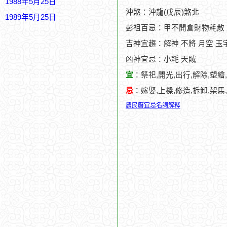
1988年5月25日
沖煞：沖龍(戊辰)煞北
1989年5月25日
彭祖百忌：甲不開倉財物耗散
吉神宜趨：解神 不將 月空 玉
凶神宜忌：小耗 天賊
宜
：祭祀,開光,出行,解除,塑繪
忌
：嫁娶,上樑,修造,拆卸,架馬
農民曆宜忌名詞解釋