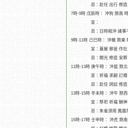
忌：赴任 出行 修造
7時-9時 戊辰時： 沖狗 煞南 
宜：
忌：日時相沖 諸事
9時-11時 己巳時： 沖豬 煞東
宜：蓋屋 移徙 作灶 
忌：開光 修造 安葬
11時-13時 庚午時： 沖鼠 煞
宜：祈福 求嗣 訂婚
忌：赴任 詞訟 修造
13時-15時 辛未時： 沖牛 煞
宜：祭祀 祈福 酬神 
忌：朱雀須用 鳳凰符
15時-17時 壬申時： 沖虎 煞