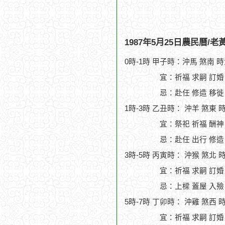
1987年5月25日農民曆/
0時-1時 甲子時：沖馬 煞南 
宜：祈福 求嗣 訂婚
忌：赴任 修造 移徙
1時-3時 乙丑時： 沖羊 煞東 
宜：祭祀 祈福 酬神
忌：赴任 出行 修造
3時-5時 丙寅時： 沖猴 煞北 
宜：祈福 求嗣 訂婚 
忌：上樑 蓋屋 入殮
5時-7時 丁卯時： 沖雞 煞西 
宜：祈福 求嗣 訂婚 