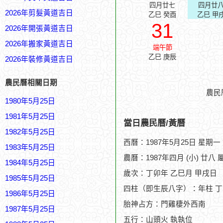
四月廿七
四月廿
2026年剪髮黃道吉日
乙巳 癸酉
乙巳 甲
31
2026年開張黃道吉日
2026年搬家黃道吉日
端午節
乙巳 庚辰
2026年裝修黃道吉日
農民曆相關日期
農民
1980年5月25日
1981年5月25日
當日農民曆/黃曆
1982年5月25日
西曆：1987年5月25日 星期一
1983年5月25日
農曆：1987年四月 (小) 廿八 
1984年5月25日
歲次：丁卯年 乙巳月 甲戌日
1985年5月25日
四柱（即生辰八字）：年柱 丁
1986年5月25日
胎神占方：門雞棲外西南
1987年5月25日
五行：山頭火 執執位