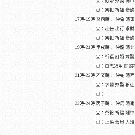
宜：訂婚 嫁娶 開市
忌：祭祀 祈福 齋醮
17時-19時 癸酉時： 沖兔 煞
宜：赴任 出行 求財
忌：祭祀 祈福 齋醮
19時-21時 甲戌時： 沖龍 煞
宜：祈福 訂婚 嫁娶
忌：白虎須用 麒麟符
21時-23時 乙亥時： 沖蛇 煞
宜：求嗣 嫁娶 移徙 
忌：
23時-24時 丙子時： 沖馬 煞
宜：祭祀 祈福 酬神 
忌：上樑 蓋屋 入殮