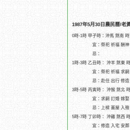
1987年5月30日農民曆/
0時-1時 甲子時：沖馬 煞南 
宜：祭祀 祈福 酬神 
忌：
1時-3時 乙丑時： 沖羊 煞東 
宜：祭祀 祈福 求嗣
忌：赴任 出行 修造
3時-5時 丙寅時： 沖猴 煞北 
宜：求嗣 訂婚 嫁娶
忌：上樑 蓋屋 入殮
5時-7時 丁卯時： 沖雞 煞西 
宜：修造 入宅 安葬