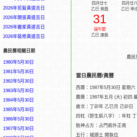
四月廿七
四月廿
2026年剪髮黃道吉日
乙巳 癸酉
乙巳 甲
31
2026年開張黃道吉日
2026年搬家黃道吉日
端午節
乙巳 庚辰
2026年裝修黃道吉日
農民曆相關日期
農民
1980年5月30日
1981年5月30日
當日農民曆/黃曆
1982年5月30日
西曆：1987年5月30日 星期六
1983年5月30日
農曆：1987年五月 (大) 初四 
1984年5月30日
歲次：丁卯年 乙巳月 己卯日
1985年5月30日
四柱（即生辰八字）：年柱 丁
1986年5月30日
胎神占方：占門廁外正南
1987年5月30日
五行：城頭土 開執位