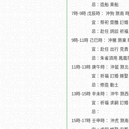
忌：造船 乘船
7時-9時 戊辰時： 沖狗 煞南 
宜：祭祀 齋醮 訂婚
忌：赴任 詞訟 祈福
9時-11時 己巳時： 沖豬 煞東
宜：赴任 出行 見貴
忌：朱雀須用 鳳凰符
11時-13時 庚午時： 沖鼠 煞
宜：祈福 訂婚 嫁娶
忌：修造 動土
13時-15時 辛未時： 沖牛 煞
宜：祈福 求嗣 訂婚 
忌：
15時-17時 壬申時： 沖虎 煞