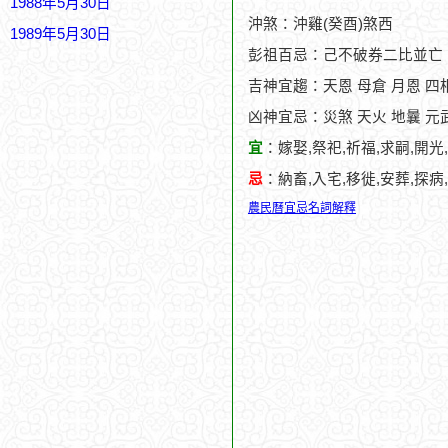
1988年5月30日
沖煞：沖雞(癸酉)煞西
1989年5月30日
彭祖百忌：己不破券二比並亡
吉神宜趨：天恩 母倉 月恩 四相
凶神宜忌：災煞 天火 地曩 元
宜
：嫁娶,祭祀,祈福,求嗣,開光
忌
：納畜,入宅,移徙,安葬,探病
農民曆宜忌名詞解釋