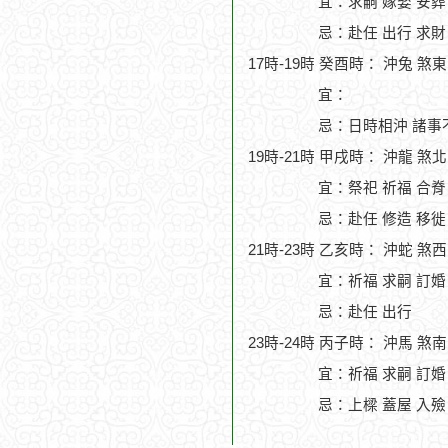
宜：求嗣 嫁娶 安葬
忌：赴任 出行 求財
17時-19時 癸酉時： 沖兔 煞
宜：
忌：日時相沖 諸事
19時-21時 甲戌時： 沖龍 煞
宜：祭祀 祈福 合脊
忌：赴任 修造 移徙
21時-23時 乙亥時： 沖蛇 煞
宜：祈福 求嗣 訂婚
忌：赴任 出行
23時-24時 丙子時： 沖馬 煞
宜：祈福 求嗣 訂婚
忌：上樑 蓋屋 入殮