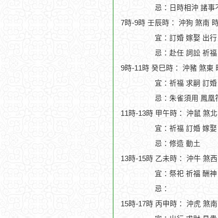
忌：日時相沖 諸事
7時-9時 壬辰時： 沖狗 煞南 
宜：訂婚 嫁娶 出行
忌：赴任 詞訟 祈福
9時-11時 癸巳時： 沖豬 煞東
宜：祈福 求嗣 訂婚
忌：朱雀須用 鳳凰符
11時-13時 甲午時： 沖鼠 煞
宜：祈福 訂婚 嫁娶
忌：修造 動土
13時-15時 乙未時： 沖牛 煞
宜：祭祀 祈福 酬神
忌：
15時-17時 丙申時： 沖虎 煞