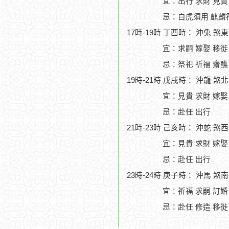
宜：出行 求財 見貴
忌：白虎須用 麒麟符
17時-19時 丁酉時： 沖兔 煞
宜：求嗣 嫁娶 移徙
忌：祭祀 祈福 齋醮
19時-21時 戊戌時： 沖龍 煞
宜：見貴 求財 嫁娶
忌：赴任 出行
21時-23時 己亥時： 沖蛇 煞
宜：見貴 求財 嫁娶
忌：赴任 出行
23時-24時 庚子時： 沖馬 煞
宜：祈福 求嗣 訂婚
忌：赴任 修造 移徙