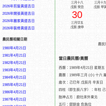
三月十八
三月十
2026年剪髮黃道吉日
戊辰 癸丑
戊辰 甲
30
2026年開張黃道吉日
2026年搬家黃道吉日
三月廿五
戊辰 庚申
2026年裝修黃道吉日
農民曆相關日期
農民
1980年4月21日
1981年4月21日
當日農民曆/黃曆
1982年4月21日
西曆：1989年4月21日 星期五
1983年4月21日
農曆：1989年三月 (小) 十六 
1984年4月21日
歲次：己巳年 戊辰月 辛亥日
1985年4月21日
四柱（即生辰八字）：年柱 己
1986年4月21日
胎神占方：廚灶床外東北
1987年4月21日
五行：釵釧金 危執位