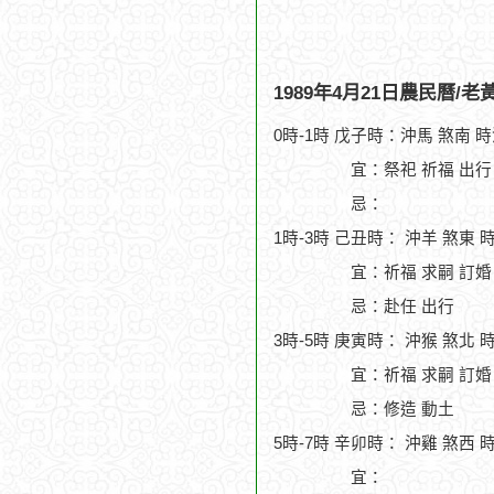
1989年4月21日農民曆/
0時-1時 戊子時：沖馬 煞南 
宜：祭祀 祈福 出行 
忌：
1時-3時 己丑時： 沖羊 煞東 
宜：祈福 求嗣 訂婚
忌：赴任 出行
3時-5時 庚寅時： 沖猴 煞北 
宜：祈福 求嗣 訂婚 
忌：修造 動土
5時-7時 辛卯時： 沖雞 煞西 
宜：