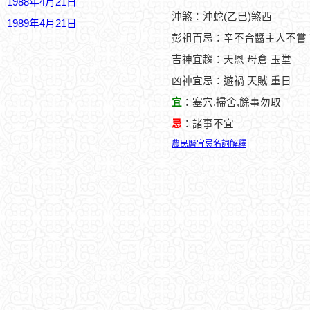
1988年4月21日
沖煞：沖蛇(乙巳)煞西
1989年4月21日
彭祖百忌：辛不合醬主人不嘗
吉神宜趨：天恩 母倉 玉堂
凶神宜忌：遊禍 天賊 重日
宜
：塞穴,掃舍,餘事勿取
忌
：諸事不宜
農民曆宜忌名詞解釋