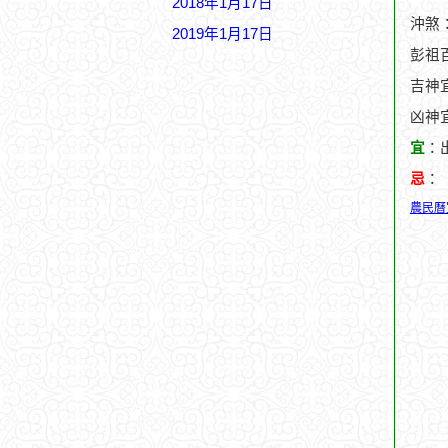
2018年1月17日
沖煞
2019年1月17日
彭祖
吉神宜
凶神
宜
：
忌
：
農民曆