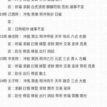
忌：祈福 求嗣 白虎須用 麒麟符制 否則 諸事不宜
-19時 己酉時： 沖兔 煞東 時沖癸卯 日破
宜：
忌：日時相沖 諸事不宜
-21時 庚戌時： 沖龍 煞北 時沖甲辰 天牢 地兵 六合 右弼
宜：祈福 求嗣 訂婚 嫁娶 求財 開市 交易 安床 見貴
忌：赴任 修造 移徙 出行 詞訟
-23時 辛亥時： 沖蛇 煞西 時沖乙巳 元武 三合 貴人 左輔
宜：祈福 求嗣 訂婚 嫁娶 求財 開市 交易 安床 祭祀 見貴
忌：赴任 出行 修造 動土
-24時 壬子時： 沖馬 煞南 時沖丙午 天牢 路空 三合 大進
宜：求嗣 訂婚 嫁娶 求財 開市 交易 安床
忌：赴任 修造 移徙 出行 詞訟 祭祀 祈福 齋醮 開光