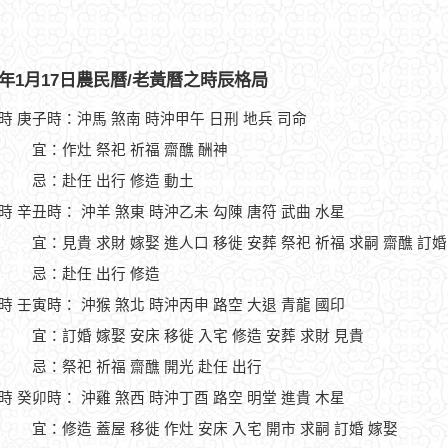
10年1月17日農民曆/老黃曆之時辰格局
1時 庚子時：沖馬 煞南 時沖甲午 日刑 地兵 司命
宜：作灶 祭祀 祈福 齋醮 酬神
忌：赴任 出行 修造 動土
3時 辛丑時： 沖羊 煞東 時沖乙未 勾陳 唐符 武曲 水星
宜：見貴 求財 嫁娶 進人口 移徙 安葬 祭祀 祈福 求嗣 齋醮 訂婚
忌：赴任 出行 修造
5時 壬寅時： 沖猴 煞北 時沖丙申 路空 大退 青龍 國印
宜：訂婚 嫁娶 安床 移徙 入宅 修造 安葬 求財 見貴
忌：祭祀 祈福 齋醮 開光 赴任 出行
7時 癸卯時： 沖雞 煞西 時沖丁酉 路空 明堂 進貴 木星
宜：修造 蓋屋 移徙 作灶 安床 入宅 開市 求嗣 訂婚 嫁娶