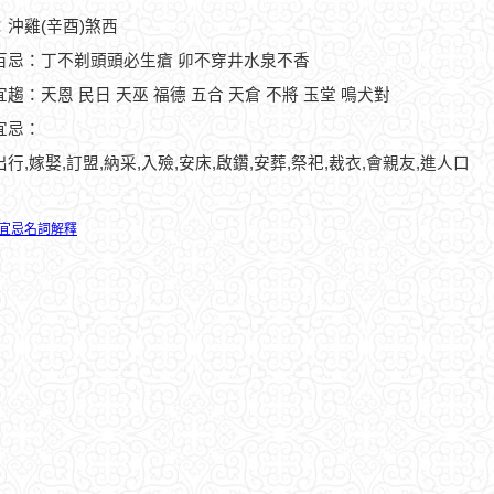
：沖雞(辛酉)煞西
百忌：丁不剃頭頭必生瘡 卯不穿井水泉不香
趨：天恩 民日 天巫 福德 五合 天倉 不將 玉堂 鳴犬對
宜忌：
出行,嫁娶,訂盟,納采,入殮,安床,啟鑽,安葬,祭祀,裁衣,會親友,進人口
宜忌名詞解釋