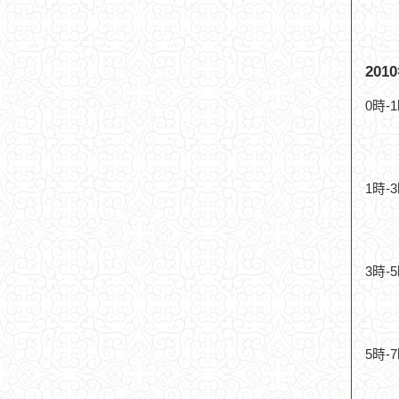
20
0時-
1時-
3時-
5時-