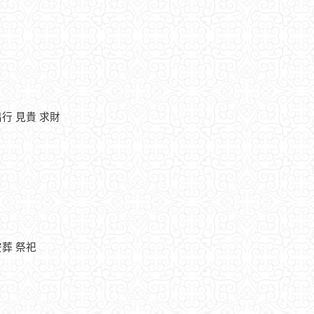
出行 見貴 求財
安葬 祭祀