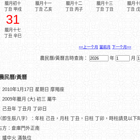
臘月初十
臘月十一
臘月十二
臘月十三
臘月十
丁丑 甲戌
丁丑 乙亥
丁丑 丙子
丁丑 丁丑
丁丑 
31
臘月十七
丁丑 辛巳
<<上一个月
當前月
下一个月>>
農民曆/黃曆吉時查詢：
年
月
農民曆/黃曆
2010年1月17日 星期日 摩羯座
2009年臘月 (大) 初三 屬牛
：己丑年 丁丑月 丁卯日
（即生辰八字）：年柱 己丑，月柱 丁丑，日柱 丁卯，時柱請見以下
占方：倉庫門外正南
：爐中火 滿執位