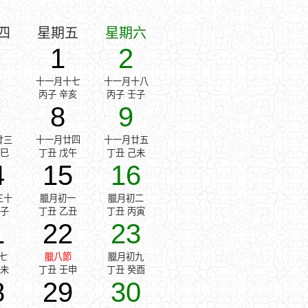
四
星期五
星期六
1
2
十一月十七
十一月十八
丙子 辛亥
丙子 壬子
8
9
廿三
十一月廿四
十一月廿五
丁巳
丁丑 戊午
丁丑 己未
4
15
16
三十
臘月初一
臘月初二
甲子
丁丑 乙丑
丁丑 丙寅
1
22
23
七
臘八節
臘月初九
辛未
丁丑 壬申
丁丑 癸酉
8
29
30