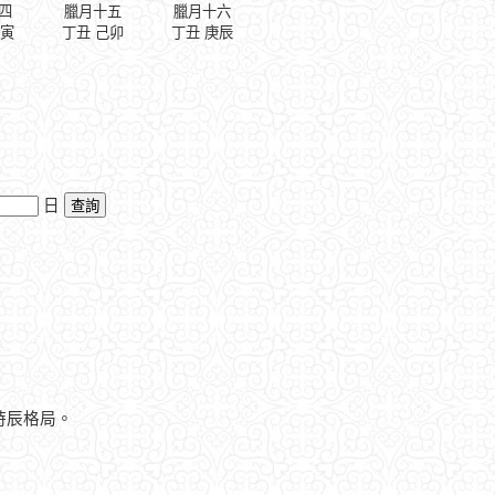
四
臘月十五
臘月十六
戊寅
丁丑 己卯
丁丑 庚辰
日
時辰格局。