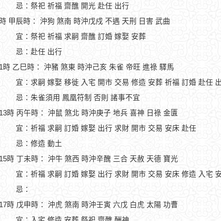
忌：祭祀 祈福 齋醮 開光 赴任 出行
9時 甲辰時： 沖狗 煞南 時沖戊戍 不遇 天刑 日害 武曲
宜：祭祀 祈福 求嗣 齋醮 訂婚 嫁娶 安葬
忌：赴任 出行
11時 乙巳時： 沖豬 煞東 時沖己亥 朱雀 帝旺 進祿 驛馬
宜：求嗣 嫁娶 移徙 入宅 開市 交易 修造 安葬 祈福 訂婚 赴任 
忌：朱雀須用 鳳凰符制 否則 諸事不宜
-13時 丙午時： 沖鼠 煞北 時沖庚子 地兵 喜神 日祿 金匱
宜：祈福 求嗣 訂婚 嫁娶 出行 求財 開市 交易 安床 赴任
忌：修造 動土
-15時 丁未時： 沖牛 煞西 時沖辛醜 三合 天赦 天德 寶光
宜：祈福 求嗣 訂婚 嫁娶 出行 求財 開市 交易 安床 修造 入宅 
忌：
-17時 戊申時： 沖虎 煞南 時沖壬寅 六戊 白虎 太陽 功曹
宜：入宅 修造 安葬 祭祀 齋醮 酬神