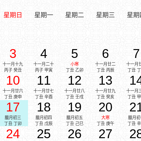
星期日
星期一
星期二
星期三
星期
3
4
5
6
7
十一月十九
十一月二十
小寒
十一月廿二
十一月
丙子 癸丑
丙子 甲寅
丁丑 乙卯
丁丑 丙辰
丁丑 
10
11
12
13
1
十一月廿六
十一月廿七
十一月廿八
十一月廿九
十一月
丁丑 庚申
丁丑 辛酉
丁丑 壬戌
丁丑 癸亥
丁丑 
17
18
19
20
2
臘月初三
臘月初四
臘月初五
大寒
臘月初
丁丑 丁卯
丁丑 戊辰
丁丑 己巳
丁丑 庚午
丁丑 
24
25
26
27
2