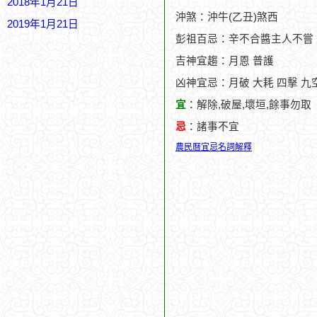
2018年1月21日
沖煞：沖牛(乙丑)煞西
2019年1月21日
彭祖百忌：辛不合醬主人不嘗
吉神宜趨：月恩 普護
凶神宜忌：月破 大耗 四擊 九
宜
：解除,破屋,壞垣,餘事勿取
忌
：諸事不宜
農民曆宜忌名詞解釋