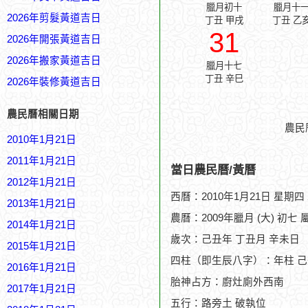
臘月初十
臘月十
2026年剪髮黃道吉日
丁丑 甲戌
丁丑 乙
31
2026年開張黃道吉日
2026年搬家黃道吉日
臘月十七
丁丑 辛巳
2026年裝修黃道吉日
農民曆相關日期
農民
2010年1月21日
2011年1月21日
當日農民曆/黃曆
2012年1月21日
西曆：2010年1月21日 星期四
2013年1月21日
農曆：2009年臘月 (大) 初七 
2014年1月21日
歲次：己丑年 丁丑月 辛未日
2015年1月21日
四柱（即生辰八字）：年柱 己
2016年1月21日
胎神占方：廚灶廁外西南
2017年1月21日
五行：路旁土 破執位