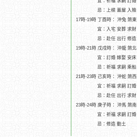
宜：祈福 求嗣 訂婚 
忌：上樑 蓋屋 入殮
17時-19時 丁酉時： 沖兔 煞
宜：入宅 安葬 求財
忌：赴任 出行 修造
19時-21時 戊戌時： 沖龍 煞
宜：訂婚 嫁娶 安床
忌：祈福 求嗣 乘船
21時-23時 己亥時： 沖蛇 煞
宜：祈福 求嗣 訂婚 
忌：赴任 出行 求財
23時-24時 庚子時： 沖馬 煞
宜：祈福 求嗣 訂婚
忌：修造 動土