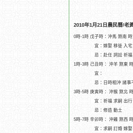
2010年1月21日農民曆/
0時-1時 戊子時：沖馬 煞南 
宜：嫁娶 移徙 入宅
忌：赴任 詞訟 祈福
1時-3時 己丑時： 沖羊 煞東 
宜：
忌：日時相沖 諸事
3時-5時 庚寅時： 沖猴 煞北 
宜：祈福 求嗣 出行
忌：修造 動土
5時-7時 辛卯時： 沖雞 煞西 
宜：求嗣 訂婚 嫁娶