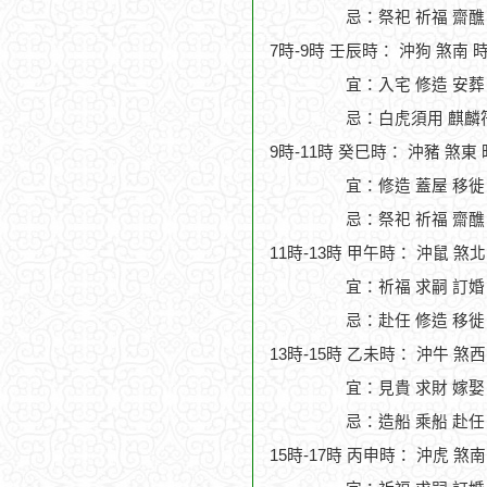
忌：祭祀 祈福 齋醮
7時-9時 壬辰時： 沖狗 煞南 
宜：入宅 修造 安葬
忌：白虎須用 麒麟符
9時-11時 癸巳時： 沖豬 煞東
宜：修造 蓋屋 移徙 
忌：祭祀 祈福 齋醮
11時-13時 甲午時： 沖鼠 煞
宜：祈福 求嗣 訂婚
忌：赴任 修造 移徙
13時-15時 乙未時： 沖牛 煞
宜：見貴 求財 嫁娶
忌：造船 乘船 赴任
15時-17時 丙申時： 沖虎 煞