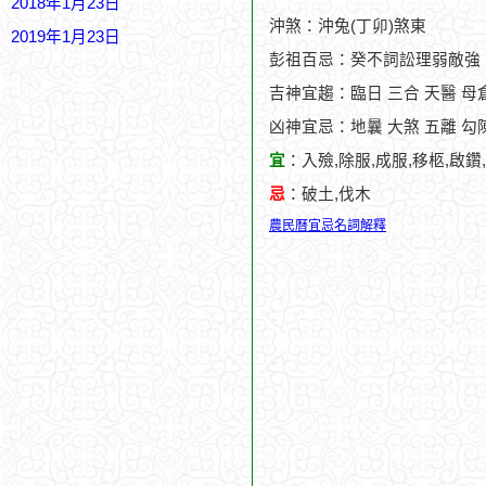
2018年1月23日
沖煞：沖兔(丁卯)煞東
2019年1月23日
彭祖百忌：癸不詞訟理弱敵強
吉神宜趨：臨日 三合 天醫 母倉
凶神宜忌：地曩 大煞 五離 勾
宜
：入殮,除服,成服,移柩,啟鑽
忌
：破土,伐木
農民曆宜忌名詞解釋