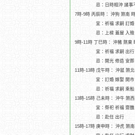
忌：日時相沖 諸事
7時-9時 丙辰時： 沖狗 煞南 
宜：祈福 求嗣 訂婚 
忌：上樑 蓋屋 入殮
9時-11時 丁巳時： 沖豬 煞東
宜：祈福 求嗣 出行
忌：開光 修造 安葬
11時-13時 戊午時： 沖鼠 煞
宜：訂婚 嫁娶 開市
忌：祈福 求嗣 乘船
13時-15時 己未時： 沖牛 煞
宜：祭祀 祈福 齋醮 
忌：赴任 出行
15時-17時 庚申時： 沖虎 煞