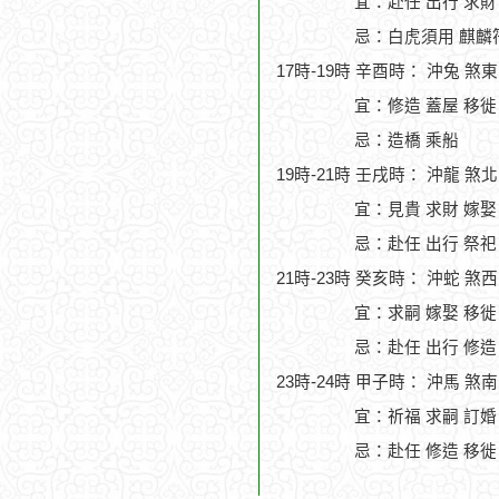
宜：赴任 出行 求財
忌：白虎須用 麒麟符
17時-19時 辛酉時： 沖兔 煞
宜：修造 蓋屋 移徙 
忌：造橋 乘船
19時-21時 壬戌時： 沖龍 煞
宜：見貴 求財 嫁娶
忌：赴任 出行 祭祀
21時-23時 癸亥時： 沖蛇 煞
宜：求嗣 嫁娶 移徙
忌：赴任 出行 修造
23時-24時 甲子時： 沖馬 煞
宜：祈福 求嗣 訂婚
忌：赴任 修造 移徙