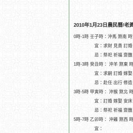
2010年1月23日農民曆/
0時-1時 壬子時：沖馬 煞南 
宜：求財 見貴 訂婚
忌：祭祀 祈福 齋醮
1時-3時 癸丑時： 沖羊 煞東 
宜：求嗣 訂婚 嫁娶
忌：赴任 出行 修造
3時-5時 甲寅時： 沖猴 煞北 
宜：訂婚 嫁娶 安床 
忌：祭祀 祈福 齋醮
5時-7時 乙卯時： 沖雞 煞西 
宜：