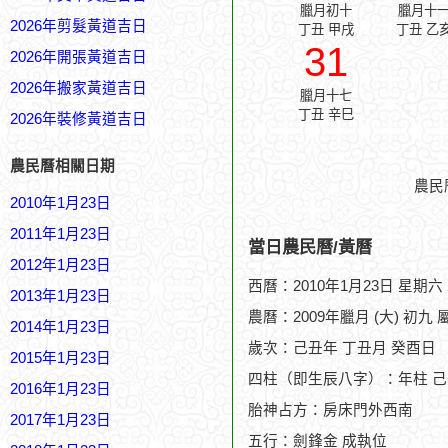
臘月初十
臘月十
2026年剪髮黃道吉日
丁丑 甲戌
丁丑 乙
31
2026年開張黃道吉日
2026年搬家黃道吉日
臘月十七
丁丑 辛巳
2026年裝修黃道吉日
農民曆相關日期
農民
2010年1月23日
2011年1月23日
當日農民曆/黃曆
2012年1月23日
西曆：2010年1月23日 星期六
2013年1月23日
農曆：2009年臘月 (大) 初九 
2014年1月23日
歲次：己丑年 丁丑月 癸酉日
2015年1月23日
四柱（即生辰八字）：年柱 己
2016年1月23日
胎神占方：房床門外西南
2017年1月23日
五行：劍鋒金 成執位