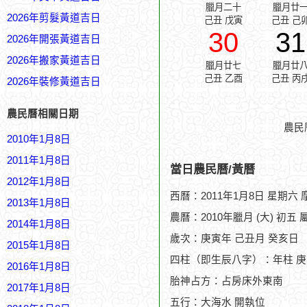
臘月二十
臘月廿
2026年剪髮黃道吉日
己丑 戊寅
己丑 己
30
31
2026年開張黃道吉日
2026年搬家黃道吉日
臘月廿七
臘月廿
己丑 乙酉
己丑 丙
2026年裝修黃道吉日
農民曆相關日期
農民
2010年1月8日
2011年1月8日
當日農民曆/黃曆
2012年1月8日
西曆：2011年1月8日 星期六
2013年1月8日
農曆：2010年臘月 (大) 初五 
2014年1月8日
歲次：庚寅年 己丑月 癸亥日
2015年1月8日
四柱（即生辰八字）：年柱 庚
2016年1月8日
胎神占方：占房床外東南
2017年1月8日
五行：大海水 開執位