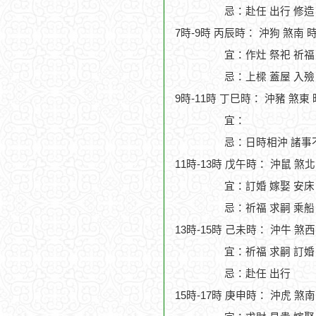
忌：赴任 出行 修造
7時-9時 丙辰時： 沖狗 煞南 
宜：作灶 祭祀 祈福
忌：上樑 蓋屋 入殮
9時-11時 丁巳時： 沖豬 煞東
宜：
忌：日時相沖 諸事
11時-13時 戊午時： 沖鼠 煞
宜：訂婚 嫁娶 安床
忌：祈福 求嗣 乘船
13時-15時 己未時： 沖牛 煞
宜：祈福 求嗣 訂婚 
忌：赴任 出行
15時-17時 庚申時： 沖虎 煞