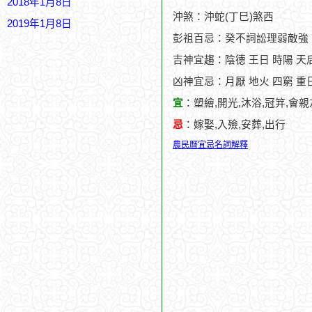
2018年1月8日
沖煞：沖蛇(丁巳)煞西
2019年1月8日
彭祖百忌：癸不詞訟理弱敵強
吉神宜趨：陰德 王日 時陽 天后
凶神宜忌：月厭 地火 四窮 重
宜
：塑繪,開光,沐浴,冠笄,會親
忌
：嫁娶,入殮,安葬,出行
農民曆宜忌名詞解釋