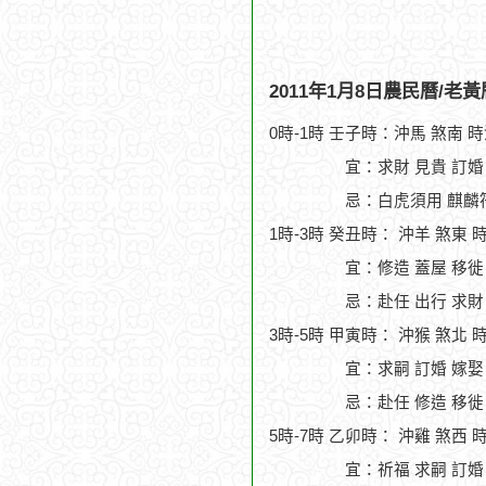
2011年1月8日農民曆/老
0時-1時 壬子時：沖馬 煞南 
宜：求財 見貴 訂婚
忌：白虎須用 麒麟符
1時-3時 癸丑時： 沖羊 煞東 
宜：修造 蓋屋 移徙
忌：赴任 出行 求財
3時-5時 甲寅時： 沖猴 煞北 
宜：求嗣 訂婚 嫁娶
忌：赴任 修造 移徙
5時-7時 乙卯時： 沖雞 煞西 
宜：祈福 求嗣 訂婚