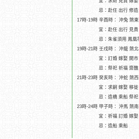
宜：求財 見貴 嫁娶
忌：赴任 出行 修造
17時-19時 辛酉時： 沖兔 煞
宜：赴任 出行 見貴
忌：朱雀須用 鳳凰
19時-21時 壬戌時： 沖龍 煞
宜：訂婚 嫁娶 開市
忌：祭祀 祈福 齋醮
21時-23時 癸亥時： 沖蛇 煞
宜：求嗣 嫁娶 移徙
忌：造橋 乘船 祭祀
23時-24時 甲子時： 沖馬 煞
宜：祈福 訂婚 嫁娶
忌：造船 乘船