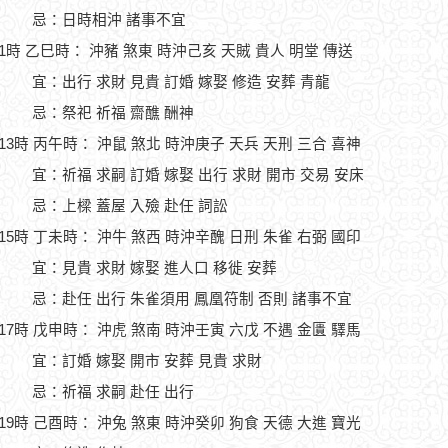
忌：日時相沖 諸事不宜
11時 乙巳時： 沖豬 煞東 時沖己亥 天賊 貴人 明堂 傳送
宜：出行 求財 見貴 訂婚 嫁娶 修造 安葬 青龍
忌：祭祀 祈福 齋醮 酬神
-13時 丙午時： 沖鼠 煞北 時沖庚子 天兵 天刑 三合 喜神
宜：祈福 求嗣 訂婚 嫁娶 出行 求財 開市 交易 安床
忌：上樑 蓋屋 入殮 赴任 詞訟
-15時 丁未時： 沖牛 煞西 時沖辛醜 日刑 朱雀 右弼 國印
宜：見貴 求財 嫁娶 進人口 移徙 安葬
忌：赴任 出行 朱雀須用 鳳凰符制 否則 諸事不宜
-17時 戊申時： 沖虎 煞南 時沖壬寅 六戊 不遇 金匱 驛馬
宜：訂婚 嫁娶 開市 安葬 見貴 求財
忌：祈福 求嗣 赴任 出行
-19時 己酉時： 沖兔 煞東 時沖癸卯 狗食 天德 大進 寶光