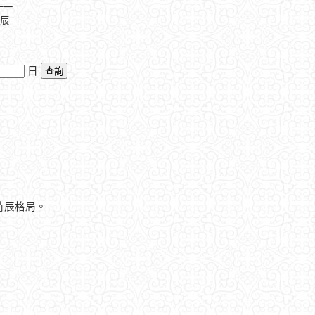
十一
壬辰
日
時辰格局。