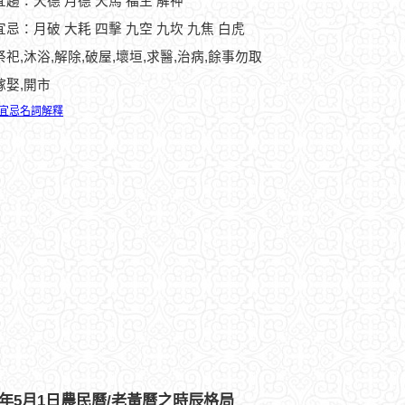
宜趨：天德 月德 天馬 福生 解神
忌：月破 大耗 四擊 九空 九坎 九焦 白虎
祭祀,沐浴,解除,破屋,壞垣,求醫,治病,餘事勿取
嫁娶,開市
宜忌名詞解釋
12年5月1日農民曆/老黃曆之時辰格局