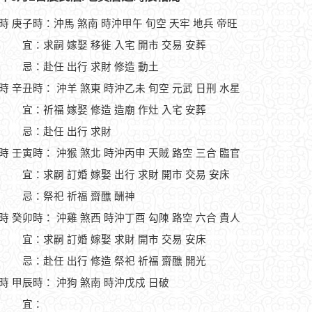
1時 庚子時：沖馬 煞南 時沖甲午 旬空 天牢 地兵 帝旺
宜：求嗣 嫁娶 移徙 入宅 開市 交易 安葬
忌：赴任 出行 求財 修造 動土
3時 辛丑時： 沖羊 煞東 時沖乙未 旬空 元武 日刑 水星
宜：祈福 嫁娶 修造 造廟 作灶 入宅 安葬
忌：赴任 出行 求財
5時 壬寅時： 沖猴 煞北 時沖丙申 天賊 路空 三合 臨官
宜：求嗣 訂婚 嫁娶 出行 求財 開市 交易 安床
忌：祭祀 祈福 齋醮 酬神
7時 癸卯時： 沖雞 煞西 時沖丁酉 勾陳 路空 六合 貴人
宜：求嗣 訂婚 嫁娶 求財 開市 交易 安床
忌：赴任 出行 修造 祭祀 祈福 齋醮 開光
9時 甲辰時： 沖狗 煞南 時沖戊戍 日破
宜：