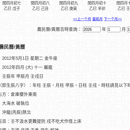
閏四月初七
閏四月初八
閏四月初九
閏四月初十
閏四月
乙巳 戊子
乙巳 己丑
乙巳 庚寅
乙巳 辛卯
乙巳 
<<上一个月
當前月
下一个月>>
農民曆/黃曆吉時查詢：
年
月
農民曆/黃曆
2012年5月1日 星期二 金牛座
2012年四月 (大) 十一 屬龍
：壬辰年 甲辰月 壬戌日
（即生辰八字）：年柱 壬辰，月柱 甲辰，日柱 壬戌，時柱請見以下
占方：倉庫棲外東南
：大海水 破執位
：沖龍(丙辰)煞北
百忌：壬不汲水更難提防 戍不吃犬作怪上床