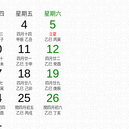
四
星期五
星期六
4
5
三
四月十四
立夏
甲子
甲辰 乙丑
乙巳 丙寅
0
11
12
十
四月廿一
四月廿二
辛未
乙巳 壬申
乙巳 癸酉
7
18
19
七
四月廿八
四月廿九
戊寅
乙巳 己卯
乙巳 庚辰
4
25
26
初四
閏四月初五
閏四月初六
乙酉
乙巳 丙戌
乙巳 丁亥
1