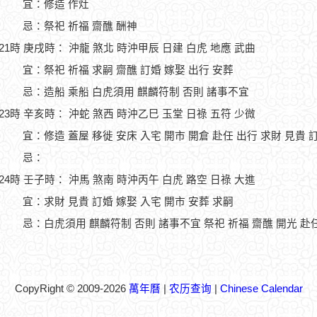
宜：修造 作灶
忌：祭祀 祈福 齋醮 酬神
-21時 庚戌時： 沖龍 煞北 時沖甲辰 日建 白虎 地應 武曲
宜：祭祀 祈福 求嗣 齋醮 訂婚 嫁娶 出行 安葬
忌：造船 乘船 白虎須用 麒麟符制 否則 諸事不宜
-23時 辛亥時： 沖蛇 煞西 時沖乙巳 玉堂 日祿 五符 少微
宜：修造 蓋屋 移徙 安床 入宅 開市 開倉 赴任 出行 求財 見貴 
忌：
-24時 壬子時： 沖馬 煞南 時沖丙午 白虎 路空 日祿 大進
宜：求財 見貴 訂婚 嫁娶 入宅 開市 安葬 求嗣
忌：白虎須用 麒麟符制 否則 諸事不宜 祭祀 祈福 齋醮 開光 赴
CopyRight © 2009-2026
萬年曆
|
农历查询
|
Chinese Calendar