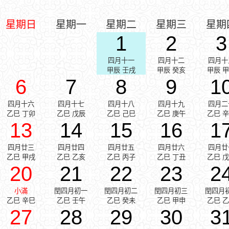
星期日
星期一
星期二
星期三
星期
1
2
3
四月十一
四月十二
四月十
甲辰 壬戌
甲辰 癸亥
甲辰 
6
7
8
9
1
四月十六
四月十七
四月十八
四月十九
四月二
乙巳 丁卯
乙巳 戊辰
乙巳 己巳
乙巳 庚午
乙巳 
13
14
15
16
1
四月廿三
四月廿四
四月廿五
四月廿六
四月廿
乙巳 甲戌
乙巳 乙亥
乙巳 丙子
乙巳 丁丑
乙巳 
20
21
22
23
2
小滿
閏四月初一
閏四月初二
閏四月初三
閏四月
乙巳 辛巳
乙巳 壬午
乙巳 癸未
乙巳 甲申
乙巳 
27
28
29
30
3