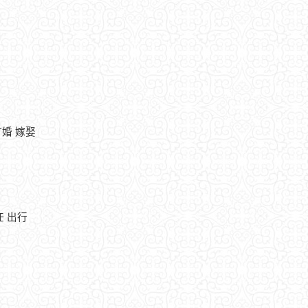
訂婚 嫁娶
任 出行