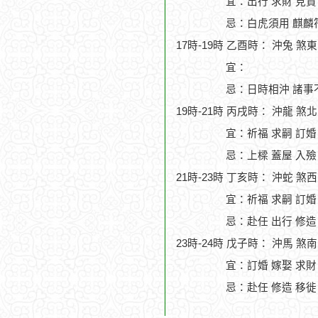
宜：出行 求財 見貴
忌：白虎須用 麒麟符
17時-19時 乙酉時： 沖兔 煞
宜：
忌：日時相沖 諸事
19時-21時 丙戌時： 沖龍 煞
宜：祈福 求嗣 訂婚
忌：上樑 蓋屋 入殮
21時-23時 丁亥時： 沖蛇 煞
宜：祈福 求嗣 訂婚 
忌：赴任 出行 修造
23時-24時 戊子時： 沖馬 煞
宜：訂婚 嫁娶 求財
忌：赴任 修造 移徙