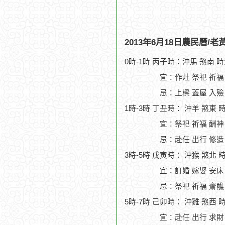
2013年6月18日農民曆/
0時-1時 丙子時：沖馬 煞南 
宜：作灶 祭祀 祈福
忌：上樑 蓋屋 入殮
1時-3時 丁丑時： 沖羊 煞東 
宜：祭祀 祈福 酬神
忌：赴任 出行 修造
3時-5時 戊寅時： 沖猴 煞北 
宜：訂婚 嫁娶 安床
忌：祭祀 祈福 齋醮
5時-7時 己卯時： 沖雞 煞西 
宜：赴任 出行 求財 