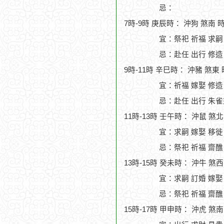
忌：
7時-9時 庚辰時： 沖狗 煞南 
宜：祭祀 祈福 求嗣
忌：赴任 出行 修造
9時-11時 辛巳時： 沖豬 煞東
宜：祈福 嫁娶 修造 
忌：赴任 出行 朱雀
11時-13時 壬午時： 沖鼠 煞
宜：求嗣 嫁娶 移徙
忌：祭祀 祈福 齋醮
13時-15時 癸未時： 沖牛 煞
宜：求嗣 訂婚 嫁娶
忌：祭祀 祈福 齋醮
15時-17時 甲申時： 沖虎 煞