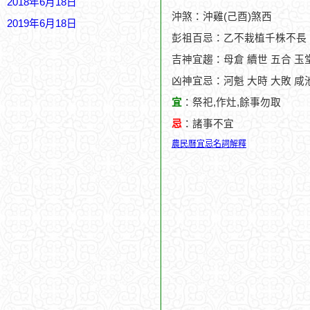
2018年6月18日
沖煞：沖雞(己酉)煞西
2019年6月18日
彭祖百忌：乙不栽植千株不長
吉神宜趨：母倉 續世 五合 玉
凶神宜忌：河魁 大時 大敗 咸池
宜
：祭祀,作灶,餘事勿取
忌
：諸事不宜
農民曆宜忌名詞解釋