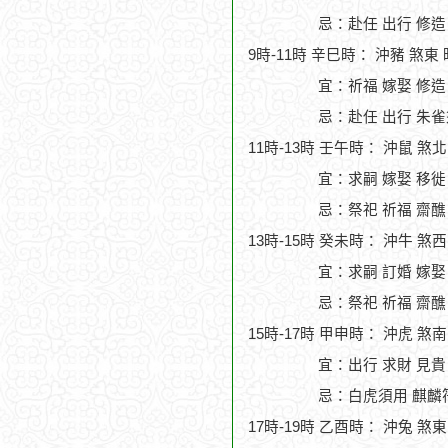
忌：赴任 出行 修造
9時-11時 辛巳時： 沖豬 煞東
宜：祈福 嫁娶 修造 
忌：赴任 出行 朱雀
11時-13時 壬午時： 沖鼠 煞
宜：求嗣 嫁娶 移徙
忌：祭祀 祈福 齋醮
13時-15時 癸未時： 沖牛 煞
宜：求嗣 訂婚 嫁娶
忌：祭祀 祈福 齋醮
15時-17時 甲申時： 沖虎 煞
宜：出行 求財 見貴
忌：白虎須用 麒麟符
17時-19時 乙酉時： 沖兔 煞