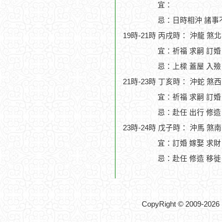
宜：
忌：日時相沖 諸事
19時-21時 丙戌時： 沖龍 煞
宜：祈福 求嗣 訂婚
忌：上樑 蓋屋 入殮
21時-23時 丁亥時： 沖蛇 煞
宜：祈福 求嗣 訂婚 
忌：赴任 出行 修造
23時-24時 戊子時： 沖馬 煞
宜：訂婚 嫁娶 求財
忌：赴任 修造 移徙
CopyRight © 2009-2026