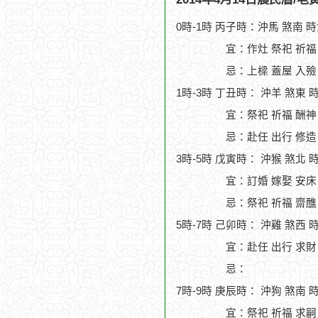
0時-1時 丙子時：沖馬 煞南 
宜：作灶 祭祀 祈福
忌：上樑 蓋屋 入殮
1時-3時 丁丑時： 沖羊 煞東 
宜：祭祀 祈福 酬神
忌：赴任 出行 修造
3時-5時 戊寅時： 沖猴 煞北 
宜：訂婚 嫁娶 安床
忌：祭祀 祈福 齋醮
5時-7時 己卯時： 沖雞 煞西 
宜：赴任 出行 求財 
忌：
7時-9時 庚辰時： 沖狗 煞南 
宜：祭祀 祈福 求嗣