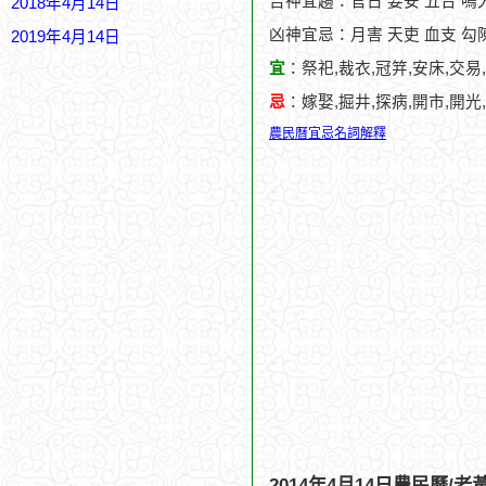
吉神宜趨：官日 要安 五合 鳴
2018年4月14日
凶神宜忌：月害 天吏 血支 勾
2019年4月14日
宜
：祭祀,裁衣,冠笄,安床,交易,
忌
：嫁娶,掘井,探病,開市,開光
農民曆宜忌名詞解釋
2014年4月14日農民曆/