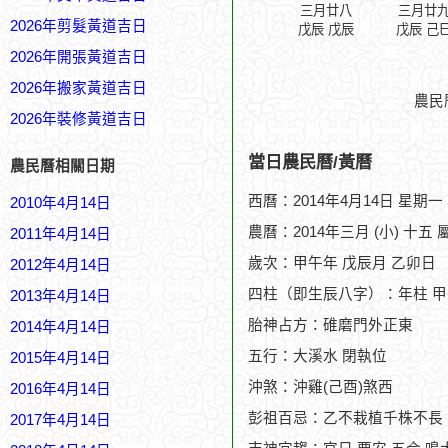
三月廿八
三月廿
2026年剪髮黃道吉日
戊辰 戊辰
戊辰 己
2026年開張黃道吉日
2026年搬家黃道吉日
農民
2026年裝修黃道吉日
當日農民曆/黃曆
農民曆相關日期
西曆：2014年4月14日 星期一
2010年4月14日
農曆：2014年三月 (小) 十五 
2011年4月14日
歲次：甲午年 戊辰月 乙卯日
2012年4月14日
四柱（即生辰八字）：年柱 甲
2013年4月14日
胎神占方：碓磨門外正東
2014年4月14日
五行：大溪水 閉執位
2015年4月14日
沖煞：沖雞(己酉)煞西
2016年4月14日
彭祖百忌：乙不栽植千株不長
2017年4月14日