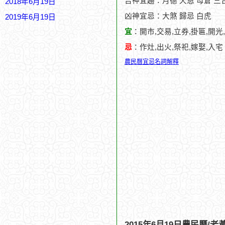
吉神宜趨：月德 天恩 母倉 三合
2018年6月19日
凶神宜忌：大煞 歸忌 白虎
2019年6月19日
宜
：開市,交易,立券,掛匾,開光
忌
：作灶,出火,祭祀,嫁娶,入宅
農民曆宜忌名詞解釋
2015年6月19日農民曆/