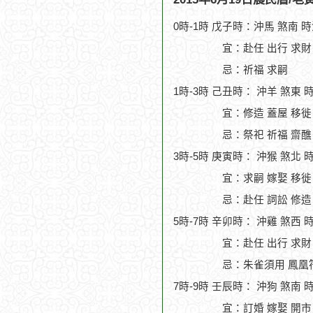
0時-1時 戊子時：沖馬 煞南 
宜：赴任 出行 求財
忌：祈福 求嗣
1時-3時 己丑時： 沖羊 煞東 
宜：修造 蓋屋 移徙 
忌：祭祀 祈福 齋醮
3時-5時 庚寅時： 沖猴 煞北 
宜：求嗣 嫁娶 移徙
忌：赴任 詞訟 修造
5時-7時 辛卯時： 沖雞 煞西 
宜：赴任 出行 求財
忌：朱雀須用 鳳凰
7時-9時 壬辰時： 沖狗 煞南 
宜：訂婚 嫁娶 開市