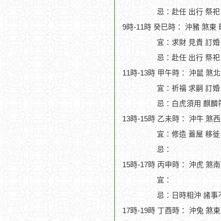
忌：赴任 出行 祭祀
9時-11時 癸巳時： 沖豬 煞東
宜：求財 見貴 訂婚
忌：赴任 出行 祭祀
11時-13時 甲午時： 沖鼠 煞
宜：祈福 求嗣 訂婚
忌：白虎須用 麒麟
13時-15時 乙未時： 沖牛 煞
宜：修造 蓋屋 移徙 
忌：
15時-17時 丙申時： 沖虎 煞
宜：
忌：日時相沖 諸事
17時-19時 丁酉時： 沖兔 煞