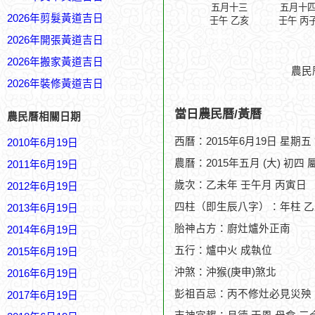
五月十三
五月十
2026年剪髮黃道吉日
壬午 乙亥
壬午 丙
2026年開張黃道吉日
2026年搬家黃道吉日
農民
2026年裝修黃道吉日
當日農民曆/黃曆
農民曆相關日期
西曆：2015年6月19日 星期五
2010年6月19日
農曆：2015年五月 (大) 初四 
2011年6月19日
歲次：乙未年 壬午月 丙寅日
2012年6月19日
四柱（即生辰八字）：年柱 乙
2013年6月19日
胎神占方：廚灶爐外正南
2014年6月19日
五行：爐中火 成執位
2015年6月19日
沖煞：沖猴(庚申)煞北
2016年6月19日
彭祖百忌：丙不修灶必見災殃
2017年6月19日