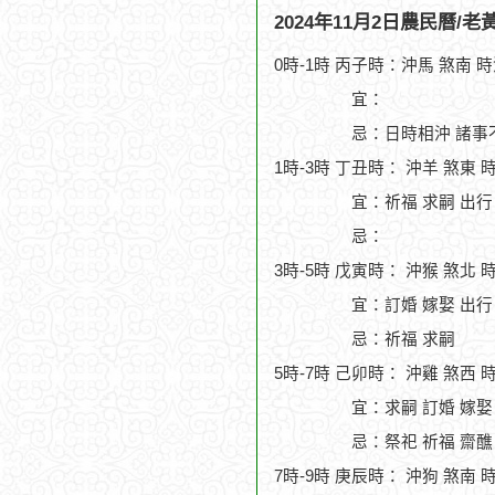
2024年11月2日農民曆/
0時-1時 丙子時：沖馬 煞南 
宜：
忌：日時相沖 諸事
1時-3時 丁丑時： 沖羊 煞東 
宜：祈福 求嗣 出行
忌：
3時-5時 戊寅時： 沖猴 煞北 
宜：訂婚 嫁娶 出行
忌：祈福 求嗣
5時-7時 己卯時： 沖雞 煞西 
宜：求嗣 訂婚 嫁娶 
忌：祭祀 祈福 齋醮
7時-9時 庚辰時： 沖狗 煞南 