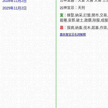
吉神宜趨：天倉 天醫 天喜 三合
2028年11月2日
凶神宜忌：天刑
2029年11月2日
宜
：嫁娶,納采,訂盟,開市,交易,
栽種,安葬,破土,啟鑽,除服,成服
忌
：探病,納畜,伐木,起基,作梁
農民曆宜忌名詞解釋