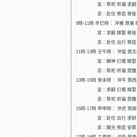
宜：祭祀 祈福 求嗣
忌：赴任 修造 移徙
9時-11時 辛巳時： 沖豬 煞東
宜：求嗣 嫁娶 移徙
忌：赴任 出行 修造
11時-13時 壬午時： 沖鼠 煞
宜：酬神 訂婚 嫁娶
忌：祭祀 祈福 齋醮
13時-15時 癸未時： 沖牛 煞
宜：求嗣 訂婚 嫁娶
忌：祭祀 祈福 齋醮
15時-17時 甲申時： 沖虎 煞
宜：赴任 出行 求財
忌：開光 修造 安葬