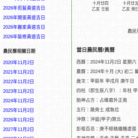
十月廿四
十月廿
2026年剪髮黃道吉日
乙亥 壬辰
乙亥 癸
2026年開張黃道吉日
2026年搬家黃道吉日
農民
2026年裝修黃道吉日
當日農民曆/黃曆
農民曆相關日期
西曆：2024年11月2日 星期六
2020年11月2日
農曆：2024年十月 (大) 初二 
2021年11月2日
歲次：甲辰年 甲戌月 庚午日
2022年11月2日
四柱（即生辰八字）：年柱 甲
2023年11月2日
胎神占方：占碓磨外正南
2024年11月2日
五行：路旁土 成執位
2025年11月2日
沖煞：沖鼠(甲子)煞北
2026年11月2日
彭祖百忌：庚不經絡織機虛張
2027年11月2日