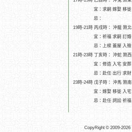
17時-19時 乙酉時： 沖兔 煞
宜：求嗣 嫁娶 移徙 
忌：
19時-21時 丙戌時： 沖龍 煞
宜：祈福 求嗣 訂婚
忌：上樑 蓋屋 入殮
21時-23時 丁亥時： 沖蛇 煞
宜：修造 入宅 安葬
忌：赴任 出行 求財
23時-24時 戊子時： 沖馬 煞
宜：嫁娶 移徙 入宅
忌：赴任 詞訟 祈福
CopyRight © 2009-2026