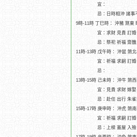
宜：
忌：日時相沖 諸事
9時-11時 丁巳時： 沖豬 煞東
宜：求財 見貴 訂婚 
忌：祭祀 祈福 齋醮
11時-13時 戊午時： 沖鼠 煞
宜：祈福 求嗣 訂婚 
忌：
13時-15時 己未時： 沖牛 煞
宜：見貴 求財 嫁娶
忌：赴任 出行 朱雀
15時-17時 庚申時： 沖虎 煞
宜：祈福 求嗣 訂婚 
忌：上樑 蓋屋 入殮