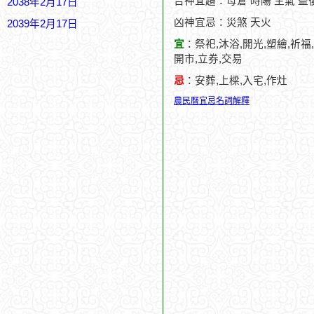
吉神宜趨：母倉 時陽 生氣 益
2038年2月17日
凶神宜忌：災煞 天火
2039年2月17日
宜
：祭祀,沐浴,開光,塑繪,祈福,
開市,立券,交易
忌
：安葬,上樑,入宅,作灶
農民曆宜忌名詞解釋