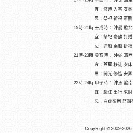
17時-19時 辛酉時： 沖兔 煞
宜：修造 入宅 安葬
忌：祭祀 祈福 齋醮
19時-21時 壬戌時： 沖龍 煞
宜：祭祀 齋醮 訂婚
忌：造船 乘船 祈福
21時-23時 癸亥時： 沖蛇 煞
宜：蓋屋 移徙 安床 
忌：開光 修造 安葬
23時-24時 甲子時： 沖馬 煞
宜：赴任 出行 求財
忌：白虎須用 麒麟符
CopyRight © 2009-2026