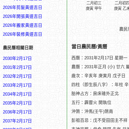
二月初三
二月初
2026年剪髮黃道吉日
庚寅 甲午
庚寅 乙
2026年開張黃道吉日
2026年搬家黃道吉日
農民
2026年裝修黃道吉日
當日農民曆/黃曆
農民曆相關日期
西曆：2031年2月17日 星期一
2030年2月17日
農曆：2031年正月 (小) 廿六 
2031年2月17日
歲次：辛亥年 庚寅月 戊子日
2032年2月17日
四柱（即生辰八字）：年柱 辛
2033年2月17日
胎神占方：房床碓外正北
2034年2月17日
五行：霹靂火 開執位
2035年2月17日
沖煞：沖馬(壬午)煞南
2036年2月17日
彭祖百忌：戊不受田田主不祥
2037年2月17日