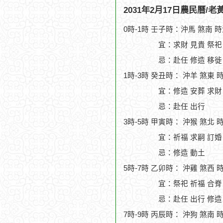
2031年2月17日農民曆/
0時-1時 壬子時：沖馬 煞南 
宜：求財 見貴 祭祀
忌：赴任 修造 移徙
1時-3時 癸丑時： 沖羊 煞東 
宜：修造 安葬 求財
忌：赴任 出行
3時-5時 甲寅時： 沖猴 煞北 
宜：祈福 求嗣 訂婚 
忌：修造 動土
5時-7時 乙卯時： 沖雞 煞西 
宜：祭祀 祈福 合脊
忌：赴任 出行 修造
7時-9時 丙辰時： 沖狗 煞南 