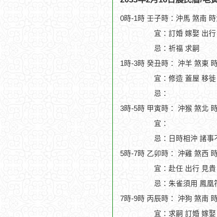
0時-1時 壬子時：沖馬 煞南 
宜：訂婚 嫁娶 出行
忌：祈福 求嗣
1時-3時 癸丑時： 沖羊 煞東 
宜：修造 蓋屋 移徙 
忌：
3時-5時 甲寅時： 沖猴 煞北 
宜：
忌：日時相沖 諸事
5時-7時 乙卯時： 沖雞 煞西 
宜：赴任 出行 見貴 
忌：朱雀須用 鳳凰
7時-9時 丙辰時： 沖狗 煞南 
宜：求嗣 訂婚 嫁娶