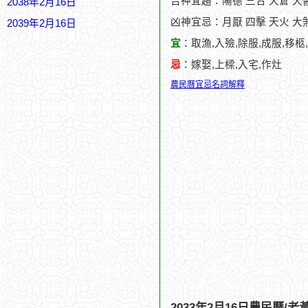
吉神宜趨：陽德 三合 天倉 天
2038年2月16日
凶神宜忌：月厭 四擊 天火 大
2039年2月16日
宜
：取漁,入殮,除服,成服,移柩
忌
：嫁娶,上樑,入宅,作灶
農民曆宜忌名詞解釋
2033年2月16日農民曆/