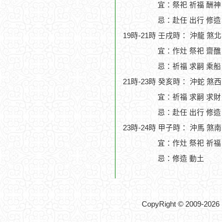
宜：祭祀 祈福 酬神
忌：赴任 出行 修造
19時-21時 壬戌時： 沖龍 煞
宜：作灶 祭祀 齋醮
忌：祈福 求嗣 乘船
21時-23時 癸亥時： 沖蛇 煞
宜：祈福 求嗣 求財
忌：赴任 出行 修造
23時-24時 甲子時： 沖馬 
宜：作灶 祭祀 祈福
忌：修造 動土
CopyRight © 2009-2026