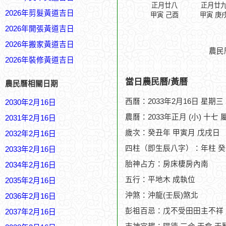
正月廿八
正月廿
2026年剪髮黃道吉日
甲寅 己酉
甲寅 庚
2026年開張黃道吉日
2026年搬家黃道吉日
農民
2026年裝修黃道吉日
當日農民曆/黃曆
農民曆相關日期
西曆：2033年2月16日 星期三
2030年2月16日
農曆：2033年正月 (小) 十七 
2031年2月16日
歲次：癸丑年 甲寅月 戊戌日
2032年2月16日
四柱（即生辰八字）：年柱 癸
2033年2月16日
胎神占方：房床棲房內南
2034年2月16日
五行：平地木 成執位
2035年2月16日
沖煞：沖龍(壬辰)煞北
2036年2月16日
彭祖百忌：戊不受田田主不祥
2037年2月16日