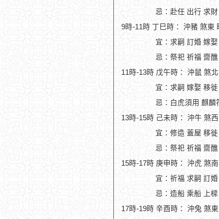
忌：赴任 出行 求財
9時-11時 丁巳時： 沖豬 煞東
宜：求嗣 訂婚 嫁娶
忌：祭祀 祈福 齋醮
11時-13時 戊午時： 沖鼠 煞
宜：求嗣 嫁娶 移徙
忌：白虎須用 麒麟
13時-15時 己未時： 沖牛 煞
宜：修造 蓋屋 移徙 
忌：祭祀 祈福 齋醮
15時-17時 庚申時： 沖虎 煞
宜：祈福 求嗣 訂婚
忌：造船 乘船 上樑 
17時-19時 辛酉時： 沖兔 煞