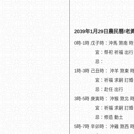
2039年1月29日農民曆/
0時-1時 戊子時：沖馬 煞南 
宜：祭祀 祈福 出行 
忌：
1時-3時 己丑時： 沖羊 煞東 
宜：祈福 求嗣 訂婚
忌：赴任 出行
3時-5時 庚寅時： 沖猴 煞北 
宜：祈福 求嗣 訂婚 
忌：修造 動土
5時-7時 辛卯時： 沖雞 煞西 