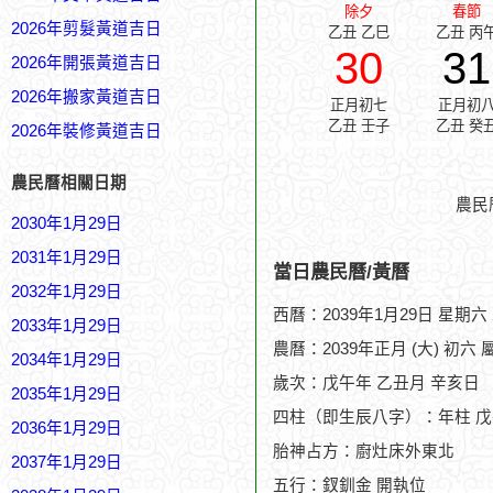
除夕
春節
2026年剪髮黃道吉日
乙丑 乙巳
乙丑 丙
30
31
2026年開張黃道吉日
2026年搬家黃道吉日
正月初七
正月初
乙丑 壬子
乙丑 癸
2026年裝修黃道吉日
農民曆相關日期
農民
2030年1月29日
2031年1月29日
當日農民曆/黃曆
2032年1月29日
西曆：2039年1月29日 星期六
2033年1月29日
農曆：2039年正月 (大) 初六 
2034年1月29日
歲次：戊午年 乙丑月 辛亥日
2035年1月29日
四柱（即生辰八字）：年柱 戊
2036年1月29日
胎神占方：廚灶床外東北
2037年1月29日
五行：釵釧金 開執位