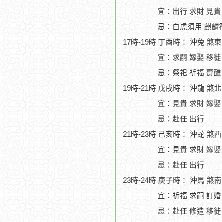
宜：出行 求財 見貴
忌：白虎須用 麒麟符
17時-19時 丁酉時： 沖兔 煞
宜：求嗣 嫁娶 移徙
忌：祭祀 祈福 齋醮
19時-21時 戊戌時： 沖龍 煞
宜：見貴 求財 嫁娶
忌：赴任 出行
21時-23時 己亥時： 沖蛇 煞
宜：見貴 求財 嫁娶
忌：赴任 出行
23時-24時 庚子時： 沖馬 煞
宜：祈福 求嗣 訂婚
忌：赴任 修造 移徙