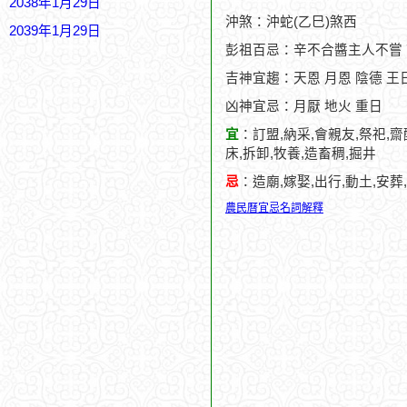
2038年1月29日
沖煞：沖蛇(乙巳)煞西
2039年1月29日
彭祖百忌：辛不合醬主人不嘗
吉神宜趨：天恩 月恩 陰德 王日
凶神宜忌：月厭 地火 重日
宜
：訂盟,納采,會親友,祭祀,齋
床,拆卸,牧養,造畜稠,掘井
忌
：造廟,嫁娶,出行,動土,安葬
農民曆宜忌名詞解釋