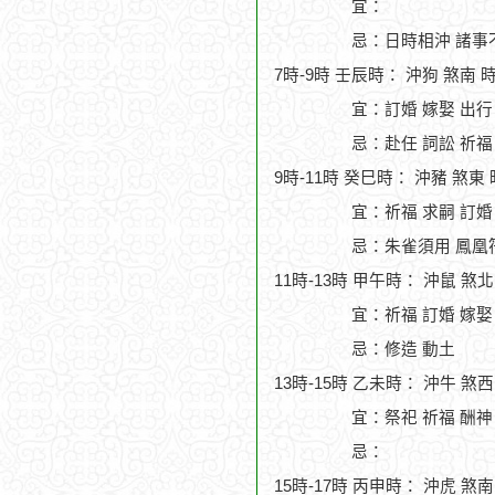
宜：
忌：日時相沖 諸事
7時-9時 壬辰時： 沖狗 煞南 
宜：訂婚 嫁娶 出行
忌：赴任 詞訟 祈福
9時-11時 癸巳時： 沖豬 煞東
宜：祈福 求嗣 訂婚
忌：朱雀須用 鳳凰符
11時-13時 甲午時： 沖鼠 煞
宜：祈福 訂婚 嫁娶
忌：修造 動土
13時-15時 乙未時： 沖牛 煞
宜：祭祀 祈福 酬神
忌：
15時-17時 丙申時： 沖虎 煞