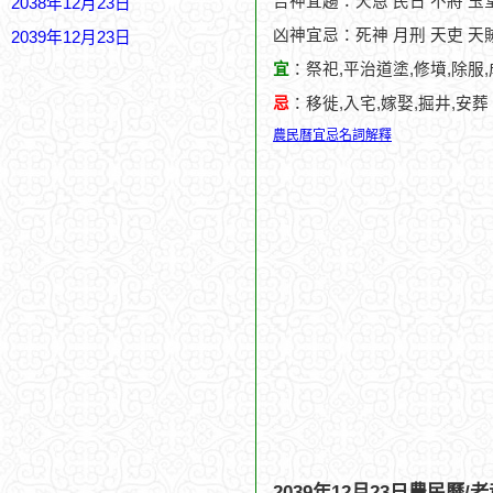
吉神宜趨：天恩 民日 不將 玉
2038年12月23日
凶神宜忌：死神 月刑 天吏 天
2039年12月23日
宜
：祭祀,平治道塗,修墳,除服
忌
：移徙,入宅,嫁娶,掘井,安葬
農民曆宜忌名詞解釋
2039年12月23日農民曆