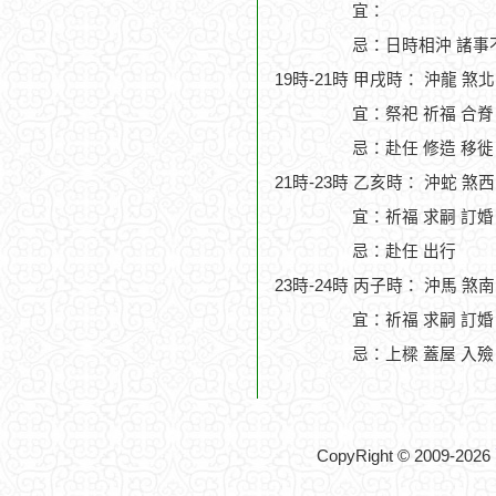
宜：
忌：日時相沖 諸事
19時-21時 甲戌時： 沖龍 煞
宜：祭祀 祈福 合脊
忌：赴任 修造 移徙
21時-23時 乙亥時： 沖蛇 煞
宜：祈福 求嗣 訂婚
忌：赴任 出行
23時-24時 丙子時： 沖馬 煞
宜：祈福 求嗣 訂婚
忌：上樑 蓋屋 入殮
CopyRight © 2009-2026