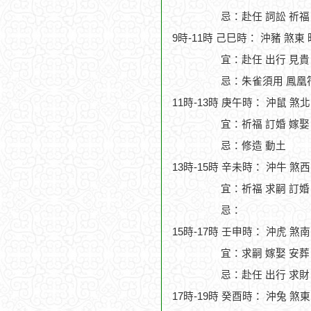
忌：赴任 詞訟 祈福
9時-11時 己巳時： 沖豬 煞東
宜：赴任 出行 見貴
忌：朱雀須用 鳳凰符
11時-13時 庚午時： 沖鼠 煞
宜：祈福 訂婚 嫁娶
忌：修造 動土
13時-15時 辛未時： 沖牛 煞
宜：祈福 求嗣 訂婚 
忌：
15時-17時 壬申時： 沖虎 煞
宜：求嗣 嫁娶 安葬
忌：赴任 出行 求財
17時-19時 癸酉時： 沖兔 煞