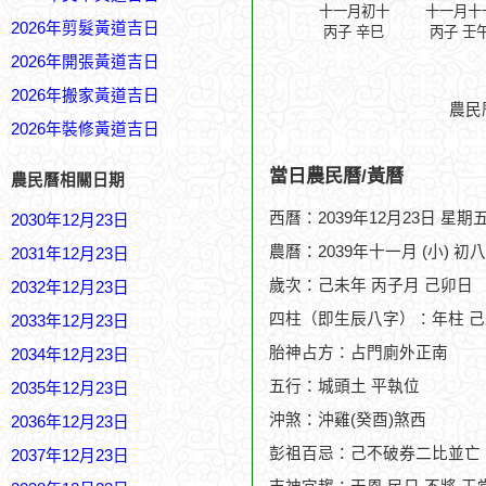
十一月初十
十一月十
2026年剪髮黃道吉日
丙子 辛巳
丙子 壬
2026年開張黃道吉日
2026年搬家黃道吉日
農民
2026年裝修黃道吉日
當日農民曆/黃曆
農民曆相關日期
西曆：2039年12月23日 星期
2030年12月23日
農曆：2039年十一月 (小) 初
2031年12月23日
歲次：己未年 丙子月 己卯日
2032年12月23日
四柱（即生辰八字）：年柱 己
2033年12月23日
胎神占方：占門廁外正南
2034年12月23日
五行：城頭土 平執位
2035年12月23日
沖煞：沖雞(癸酉)煞西
2036年12月23日
彭祖百忌：己不破券二比並亡
2037年12月23日