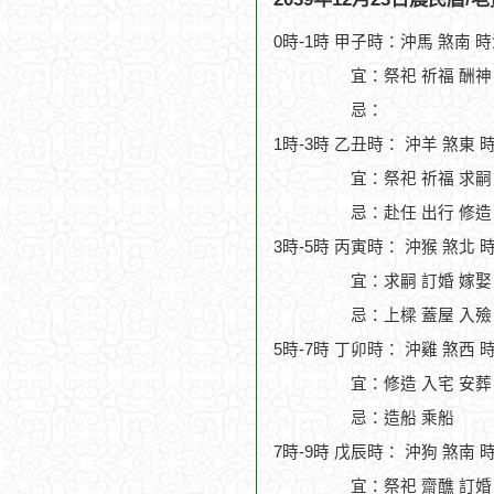
0時-1時 甲子時：沖馬 煞南 
宜：祭祀 祈福 酬神 
忌：
1時-3時 乙丑時： 沖羊 煞東 
宜：祭祀 祈福 求嗣
忌：赴任 出行 修造
3時-5時 丙寅時： 沖猴 煞北 
宜：求嗣 訂婚 嫁娶
忌：上樑 蓋屋 入殮
5時-7時 丁卯時： 沖雞 煞西 
宜：修造 入宅 安葬
忌：造船 乘船
7時-9時 戊辰時： 沖狗 煞南 
宜：祭祀 齋醮 訂婚