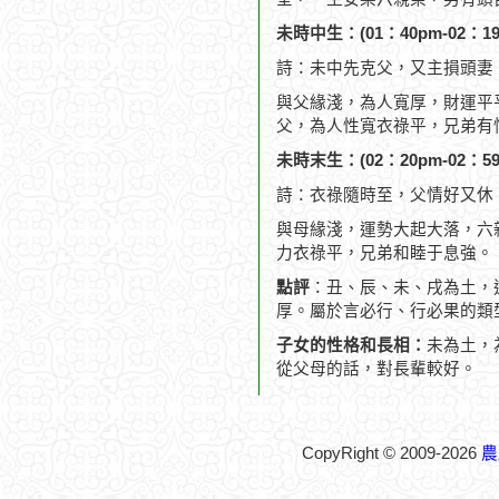
未時中生：(01：40pm-02：19
詩：未中先克父，又主損頭妻
與父緣淺，為人寬厚，財運平
父，為人性寬衣祿平，兄弟有
未時末生：(02：20pm-02：59
詩：衣祿隨時至，父情好又休
與母緣淺，運勢大起大落，六
力衣祿平，兄弟和睦于息強。
點評
：丑、辰、未、戌為土，
厚。屬於言必行、行必果的類
子女的性格和長相：
未為土，
從父母的話，對長輩較好。
CopyRight © 2009-2026
農