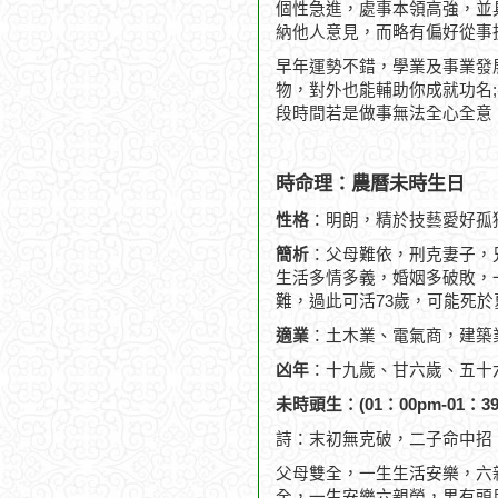
個性急進，處事本領高強，並
納他人意見，而略有偏好從事
早年運勢不錯，學業及事業發
物，對外也能輔助你成就功名
段時間若是做事無法全心全意
時命理：農曆未時生日
性格
：明朗，精於技藝愛好孤
簡析
：父母難依，刑克妻子，
生活多情多義，婚姻多破敗，一
難，過此可活73歲，可能死於
適業
：土木業、電氣商，建築
凶年
：十九歲、甘六歲、五十
未時頭生：(01：00pm-01：39
詩：末初無克破，二子命中招
父母雙全，一生生活安樂，六
全，一生安樂六親榮，男有頭