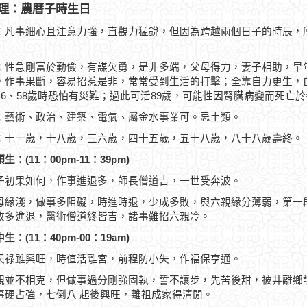
理：農曆子時生日
：凡事細心且注意力強，直觀力猛銳，但因為跨越兩個日子的時辰，
：性急剛富於勤儉，有謀欠勇，是非多端，父母得力，妻子相助，早
，作事果斷，容易招惹是非，常常受到生活的打擊；全靠自力更生，白
、46、58歲時恐怕有災難；過此可活89歲，可能性因腎臟病變而死亡
：藝術、政治、建築、電氣、屬金水事業可。忌土類。
：十一歲，十八歲，三六歲，四十五歲，五十八歲，八十八歲壽終。
生：(11：00pm-11：39pm)
子初果如何，作事進退多，師長僧道吉，一世受奔波。
母緣淺，做事多阻礙，時進時退，少成多敗，與六親緣分薄弱，第一
敗多進退，醫術僧道終皆吉，諸事難招六親冷。
生：(11：40pm-00：19am)
天祿雖興旺，時值活離宮，前程防小失，作福保亨通。
親並不相克，但做事過分剛強固執，誓不讓步，先苦後甜，被井離鄉
事硬占強，七倒八 起後興旺，離祖成家得清閒。