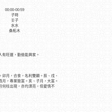
00:00-00:59
子時
壬子
水水
桑柘木
人有旺運，勤儉能興家。
卯月，合食，名利雙顯。辰、戌、
酉月，專業致富。亥、子月，大富。
何柱出現，亦均漂亮，但愛情不