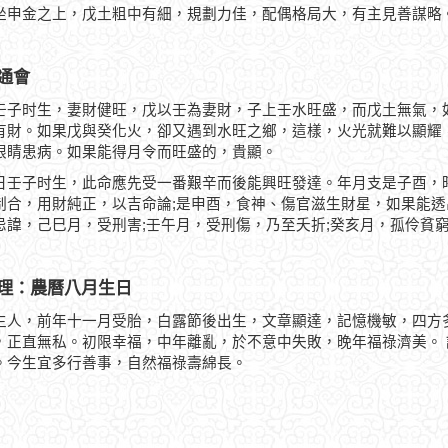
坐申金之上，戊土粗中有細，規劃力佳，配偶格局大，有主見善謀略
通會
壬子时生，妻財健旺，戊以壬為妻財，子上壬水旺盛，而戊土無氣，
有財。如果戊與癸化火，卻又遇到水旺之鄉，這樣，火光就難以顯耀
眼睛患病。如果能得月令而旺盛的，貴顯。
日壬子时生，此命應先受一番艱辛而後能興旺發達。年月支是子酉，
制合，用財純正，以吉命論;是申酉，食神、傷官滋生財星，如果能
忌諱，己巳月，受刑害;壬午月，受刑傷，乃至夭折;癸亥月，孤伶貧
理：農曆八月生日
生人，前年十一月受胎，白露節後出生，文章顯達，記憶機敏，四方
，正直無私。初限幸福，中年離亂，於不意中失敗，晚年福祿濟美。
。今生宜多行善事，自然福祿壽綿長。