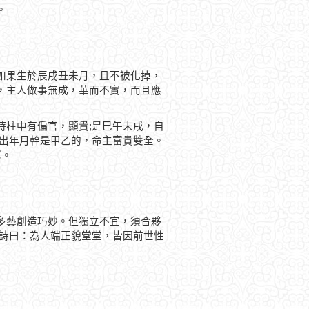
。
如果生於辰戌丑未月，且不被化掉，
，主人做事無成，華而不實，而且應
時柱中有偏官，顯貴;是巳午未戌，自
透出年月幹是甲乙的，命主富貴雙全。
窮。
多藝創造巧妙。但獨立不宜，須合夥
 詩曰：為人端正貌堂堂，皆因前世性