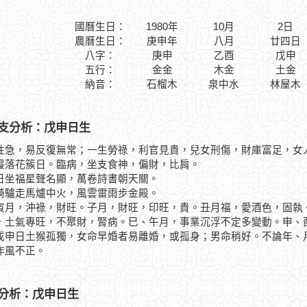
國曆生日：
1980年
10月
2日
農曆生日：
庚申年
八月
廿四日
八字：
庚申
乙酉
戊申
五行：
金金
木金
土金
納音：
石榴木
泉中水
林屋木
支分析：戊申日生
性急，易反復無常；一生勞祿，利官見貴，兒女刑傷，財庫富足，女
花簇日。臨病，坐支食神，偏財，比肩。
福星聲名顯，萬卷詩書朝天關。
走馬爐中火，風雲雷雨步金殿。
，沖祿，財旺。子月，財旺，印旺，貴。丑月福，愛酒色，固執。
，土氣專旺，不聚財，腎病。巳、午月，事業沉浮不定多變動。申、
日土猴孤獨，女命早婚者易離婚，或孤身；男命稍好。不論年、月
作風不正。
分析：戊申日生