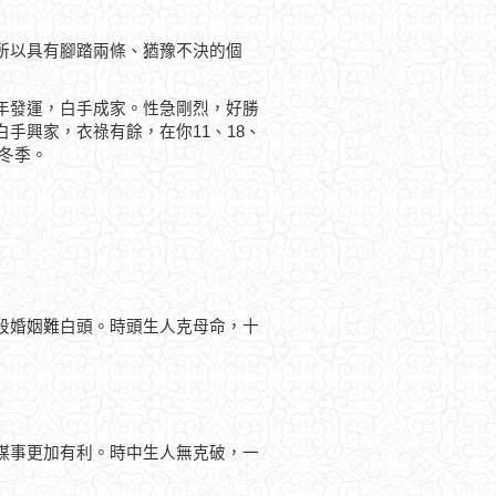
所以具有腳踏兩條、猶豫不決的個
年發運，白手成家。性急剛烈，好勝
手興家，衣祿有餘，在你11、18、
於冬季。
段婚姻難白頭。時頭生人克母命，十
謀事更加有利。時中生人無克破，一