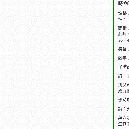
時命
性格
性。
簡析
心強
36
適業
凶年
子時頭
詩：
與父
成九
子時中
詩：
與六
生作