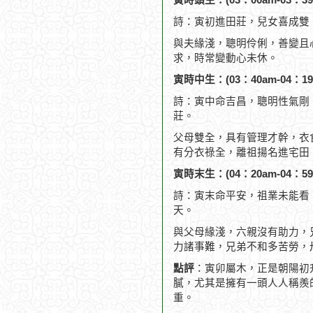
寅時頭生：(03：00am-03：39
詩：寅初進田莊，兒女喜成雙
與夫緣淺，聰明伶俐，善變且
求，時常變動心未休。
寅時中生：(03：40am-04：19
詩：寅中命吉昌，聰明性氣剛
莊。
父母雙全，具有管理才幹，衣
有分衣祿全，離祖揚名進宅田
寅時末生：(04：20am-04：59
詩：寅末命平安，祖業未能看
天。
與父母緣淺，六親沒有助力，
力諸事難，兄弟不和多苦勞，
點評
：寅卯屬木，正是朝陽初
膩，尤其是擁有一頭人人稱羨
重。