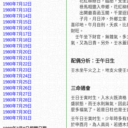
花紅柳綠日，臨胎，支坐
1980年7月12日
祿馬相邀入帝鄉，花紅柳
1980年7月13日
出闋最喜函玉關，千里迢
1980年7月14日
子月，月日沖，外鄉立家，
1980年7月15日
喜印地。午月自刑，夭疾，比
1980年7月16日
財旺。
1980年7月17日
壬午坐下財官，無雜氣，多主
1980年7月18日
氣，又為日貴。另外，壬水蓋
1980年7月19日
1980年7月20日
1980年7月21日
配偶分析：壬午日生
1980年7月22日
1980年7月23日
壬水坐午火之上，地支火使壬
1980年7月24日
1980年7月25日
三命通會
1980年7月26日
1980年7月27日
壬日壬寅时生，入水火既濟格
1980年7月28日
盛狀態，而壬水則無氣，因此
1980年7月29日
麼多福氣了。若是日柱也是壬
1980年7月30日
1980年7月31日
壬午日壬寅时生，少年時多有
於申酉月，為人高尚，若通木