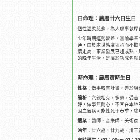
日命理：農曆廿六日生日
個性溫柔慈悲，為人處事敦厚
少年時期運勢較差，無論學業
通，由於處世態度坦承而不欺
續走高，事業發展已趨成熟，
的晚年生活，是屬於功成名就
時命理：農曆寅時生日
性格
：做事較有計畫，善於組
簡析
：六親相克，多勞，受苦
靜，做事無耐心，不宜在本地生
因血氣病可能性死于春季，終年
適業
：醫師、音樂師、美術家
凶年
：廿六歲，廿九歲、卅三