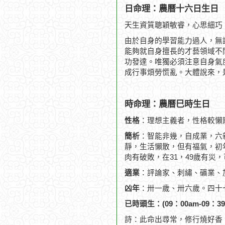
日命理：農曆十六日生日
天生資質聰穎敏睿，心思細巧
由於自身的學習能力過人，無
能夠就自身擅長的才藝領域不
功發達。唯獨必須注意自身氣
成行事煩勞慌亂。大體說來，
時命理：農曆巳時生日
性格
：理想主義者，性格較懶
簡析
：智能非幾，自成業，六
靜，生活懶散，但有福氣，初
肉有破敗，在31，49歲有災，
適業
：評論家、刺繡、礦業、
凶年
：卅一歲、卅六歲。四十
已時頭生：(09：00am-09：39
詩：此命出尋常，修行燒好香