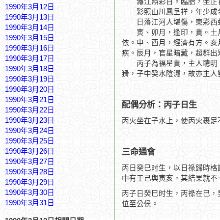
灕江照彩日。臨胎，坐正官
1990年3月12日
彩照山川鳳呈祥，年少成
1990年3月13日
日落江河人堪傷，東彩西
1990年3月14日
寅、卯月，逢印，貴。土月
1990年3月15日
依。申、酉月，經濟有方。亥
1990年3月16日
疾。辰月，官星暗藏，超群出
1990年3月17日
丙子為福星貴，主人聰明，
1990年3月18日
猾，子中癸水陰濕，故亦主人
1990年3月19日
1990年3月20日
1990年3月21日
配偶分析：丙子日生
1990年3月22日
1990年3月23日
丙火坐在子水上，使丙火裹足
1990年3月24日
1990年3月25日
三命通會
1990年3月26日
1990年3月27日
丙日癸巳时生，以日祿歸時格
1990年3月28日
中有壬己與寅亥，其結果就不
1990年3月29日
1990年3月30日
丙子日癸巳时生，丙祿在巳，
1990年3月31日
位至公侯。