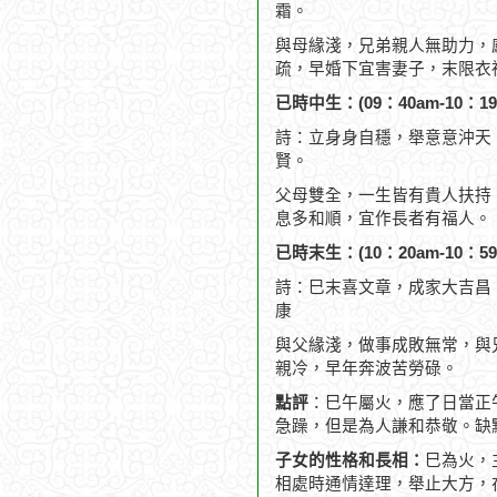
霜。
與母緣淺，兄弟親人無助力，
疏，早婚下宜害妻子，末限衣
已時中生：(09：40am-10：19
詩：立身身自穩，舉意意沖天
賢。
父母雙全，一生皆有貴人扶持
息多和順，宜作長者有福人。
已時末生：(10：20am-10：59
詩：巳末喜文章，成家大吉昌
康
與父緣淺，做事成敗無常，與
親冷，早年奔波苦勞碌。
點評
：巳午屬火，應了日當正
急躁，但是為人謙和恭敬。缺
子女的性格和長相：
巳為火，
相處時通情達理，舉止大方，