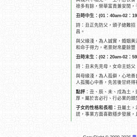
祿多有餘，榮華富貴兼安閒，
丑時中生：(01：40am-02：19
詩：丑正先防父，頭子總難招
昌。
與父緣淺，為人誠實，婚姻美
和命于得力，老景財帛慶餘豐
丑時末生：(02：20am-02：59
詩：丑末先克母，女命主妨父
與母緣淺，為人孤僻，心地善
人孤獨心中善，先苦後甘終得
點評
：丑、辰、未、戌為土，
厚。屬於言必行、行必果的類
子女的性格和長相：
丑屬土，
謊，事業方面喜歡穩步發展，