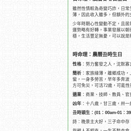
雖然性情較為奇變巧詐，日常
薄，因此收入雖多，但額外的
少年時期心性變動不定，且居
運勢略有好轉，事業發展以朝
穩，生活豐足無憂，可以說是
時命理：農曆丑時生日
性格
：努力奮發之人，沈默寡
簡析
：家族緣薄，離鄉成功，
蠻，一身多勞苦，早年多奔波，
方可免災，可活72歲，可能性
適業
：商業、技師、教員、官
凶年
：十八歲，甘三歲，卅一
丑時頭生：(01：00am-01：39
詩：晚景主大好，三子命中存
與親人不相克，一生不愁衣食