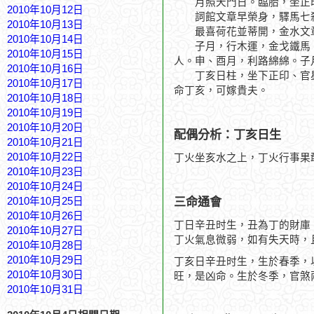
月照天門日。臨胎，坐正
2010年10月12日
詞館文章早榮身，驛馬七
2010年10月13日
最喜荷花並蒂開，金水文
2010年10月14日
子月，行木運，金戈鐵馬。
2010年10月15日
人。申、酉月，利路綿綿。子
2010年10月16日
丁亥日柱，坐下正印、官星
2010年10月17日
命丁亥，可嫁貴夫。
2010年10月18日
2010年10月19日
2010年10月20日
配偶分析：丁亥日生
2010年10月21日
2010年10月22日
丁火坐亥水之上，丁火行事果
2010年10月23日
2010年10月24日
三命通會
2010年10月25日
2010年10月26日
丁日辛丑时生，丑為丁的財庫
2010年10月27日
丁火氣息微弱，如有失天時，
2010年10月28日
2010年10月29日
丁亥日辛丑时生，生於春季，
2010年10月30日
旺，是凶命。生於冬季，官煞
2010年10月31日