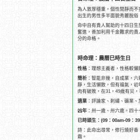
為人敦厚穩重，個性閒靜而不
出生的男性多半面貌秀麗脫俗
命中自有貴人幫助的十四日生
奮進，善加利用千金難求的貴
分的命格。
時命理：農曆巳時生日
性格
：理想主義者，性格較懶
簡析
：智能非幾，自成業，六
靜，生活懶散，但有福氣，初
肉有破敗，在31，49歲有災，
適業
：評論家、刺繡、礦業、
凶年
：卅一歲、卅六歲。四十
已時頭生：(09：00am-09：39
詩：此命出尋常，修行燒好香
霜。