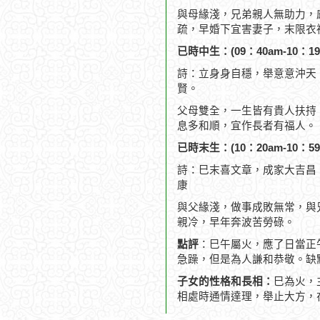
與母緣淺，兄弟親人無助力，
疏，早婚下宜害妻子，末限衣
已時中生：(09：40am-10：19
詩：立身身自穩，舉意意沖天
賢。
父母雙全，一生皆有貴人扶持
息多和順，宜作長者有福人。
已時末生：(10：20am-10：59
詩：巳末喜文章，成家大吉昌
康
與父緣淺，做事成敗無常，與
親冷，早年奔波苦勞碌。
點評
：巳午屬火，應了日當正
急躁，但是為人謙和恭敬。缺
子女的性格和長相：
巳為火，
相處時通情達理，舉止大方，