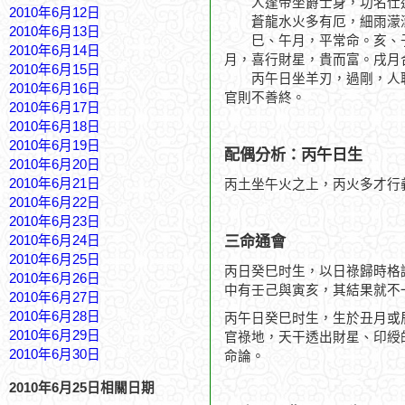
人逢帝坐爵士身，功名仕
2010年6月12日
蒼龍水火多有厄，細雨濛
2010年6月13日
巳、午月，平常命。亥、子
2010年6月14日
月，喜行財星，貴而富。戌月
2010年6月15日
丙午日坐羊刃，過剛，人聰
2010年6月16日
官則不善終。
2010年6月17日
2010年6月18日
2010年6月19日
配偶分析：丙午日生
2010年6月20日
2010年6月21日
丙土坐午火之上，丙火多才行
2010年6月22日
2010年6月23日
三命通會
2010年6月24日
2010年6月25日
丙日癸巳时生，以日祿歸時格
2010年6月26日
中有壬己與寅亥，其結果就不
2010年6月27日
2010年6月28日
丙午日癸巳时生，生於丑月或
2010年6月29日
官祿地，天干透出財星、印綬
2010年6月30日
命論。
2010年6月25日相關日期