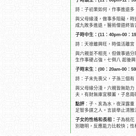
子時頭生：(11：00pm-11：39
詩：子初果如何，作事進退多
與父母緣淺，做事多阻礙，時
成九敗多進退，醫術僧道終皆
子時中生：(11：40pm-00：19
詩：天祿雖興旺，時值活離宮
與六親並不相克，但做事過分
生作事硬占強，七倒八 起後
子時末生：(00：20am-00：59
詩：子末先喪父，子孫三個有
與父母緣分淺，六親皆無助力
夫，有財無庫宜積蓄，子息兩
點評
：子、亥為水，夜深露重
足智多謀之人。言談舉止清雅
子女的性格和長相：
子為桃花
別聰明，反應能力比較快；性