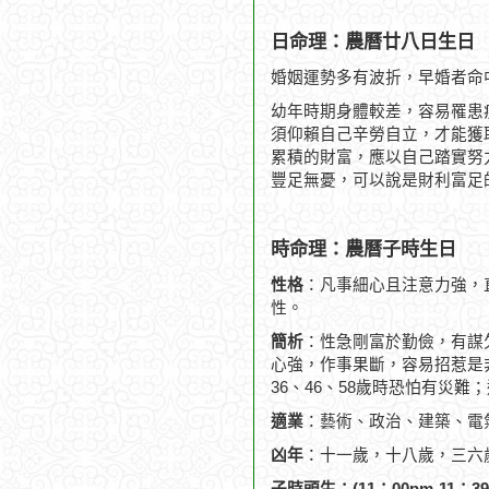
日命理：農曆廿八日生日
婚姻運勢多有波折，早婚者命
幼年時期身體較差，容易罹患
須仰賴自己辛勞自立，才能獲
累積的財富，應以自己踏實努
豐足無憂，可以說是財利富足
時命理：農曆子時生日
性格
：凡事細心且注意力強，
性。
簡析
：性急剛富於勤儉，有謀
心強，作事果斷，容易招惹是
36、46、58歲時恐怕有災
適業
：藝術、政治、建築、電
凶年
：十一歲，十八歲，三六