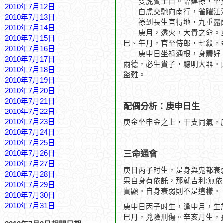
雙虎賓士日。臨建祿，坐支
2010年7月12日
白虎交馳向南行，雀躍江
2010年7月13日
祿到長生官得地，九重露
2010年7月14日
庚月，透火，大貴之命。亥
2010年7月15日
巳、午月，官至侍郎，七殺，
2010年7月16日
庚申日坐祿通根，身體好，
2010年7月17日
兩德，必生貴子，聰明大器。
2010年7月18日
盜難。
2010年7月19日
2010年7月20日
2010年7月21日
配偶分析：庚申日生
2010年7月22日
2010年7月23日
庚金坐申金之上，干支同氣，
2010年7月24日
2010年7月25日
三命通會
2010年7月26日
2010年7月27日
庚日丙子时生，是身與鬼都衰
2010年7月28日
果自身有依託，那就吉利;無
2010年7月29日
貴顯。自身衰弱則不是這樣。
2010年7月30日
2010年7月31日
庚申日丙子时生，逢申月，生
巳月，兇險刑傷。辛亥月生，