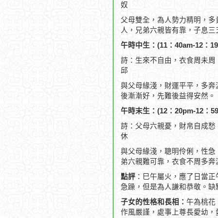
奴
父母雙全，為人勢力精明，多
人，兄弟六親皆有靠，子息三
午時中生：(11：40am-12：19
詩：生來不自由，衣食周未周
邱
與父母緣淺，財運平平，多奔
後漸漸好，先難後益得安然。
午時末生：(12：20pm-12：59
詩：父母六親憂，財帛自成愁
休
與父母緣淺，聰明伶俐，性急
弟六親難可靠，衣食不周多奔
點評
：巳午屬火，應了日當正
急躁，但是為人謙和恭敬。缺
子女的性格和長相：
午為桃花
作風嚴謹，處事上尊長愛幼，