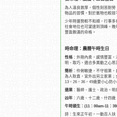
為人溫良敦厚，個性刻苦耐勞
物品的習慣，對於舊物也較捨
少年時運勢較不和順，行事多
社會地位也可望達到頂峰。晚
豐盈飽滿的命格。
時命理：農曆午時生日
性格
：外剛內柔，感情豐富，
明、取巧，適合多異動之心思
簡析
：伶俐敏捷，不守祖業，
為人耿直，宜外出另立家業；
13，26，36，49歲要小心防
適業
：醫師、護士、政治。明
凶年
：六歲、十二歲、什四歲
午時頭生：(11：00am-11：39
詩：生來正午初，一動百人扶