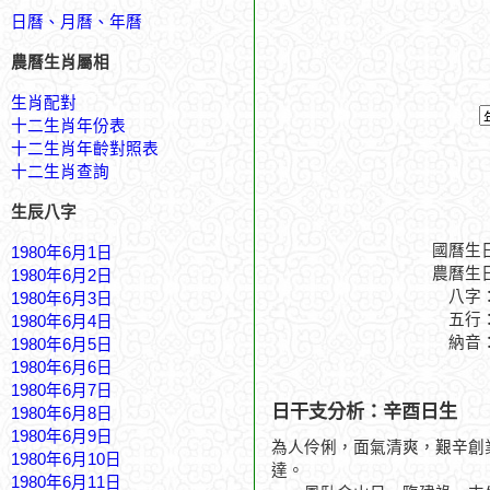
日曆、月曆、年曆
農曆生肖屬相
生肖配對
十二生肖年份表
十二生肖年齡對照表
十二生肖查詢
生辰八字
國曆生
1980年6月1日
農曆生
1980年6月2日
八字
1980年6月3日
五行
1980年6月4日
納音
1980年6月5日
1980年6月6日
1980年6月7日
日干支分析：辛酉日生
1980年6月8日
1980年6月9日
為人伶俐，面氣清爽，艱辛創
1980年6月10日
達。
1980年6月11日