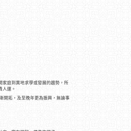
開家庭到異地求學或發展的趨勢，所
貴人運。
逐漸開拓，及至晚年更為振興，無論事