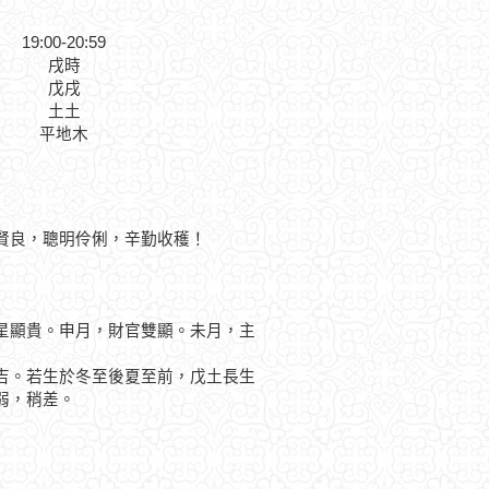
19:00-20:59
戌時
戊戌
土土
平地木
賢良，聰明伶俐，辛勤收穫！
顯貴。申月，財官雙顯。未月，主
。若生於冬至後夏至前，戊土長生
弱，稍差。