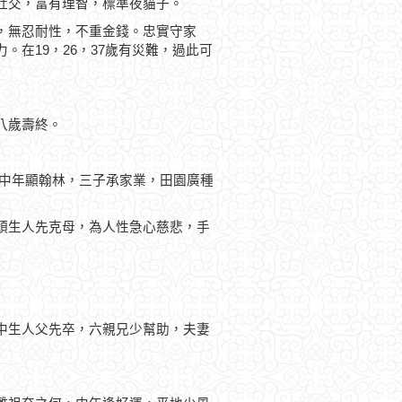
社交，富有理智，標準夜貓子。
，無忍耐性，不重金錢。忠實守家
在19，26，37歲有災難，過此可
八歲壽終。
，中年顯翰林，三子承家業，田園廣種
頭生人先克母，為人性急心慈悲，手
中生人父先卒，六親兄少幫助，夫妻