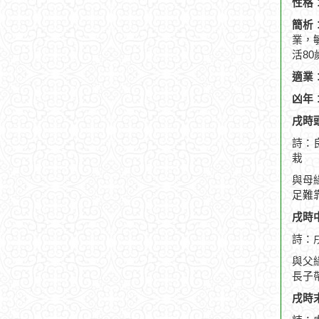
性格
簡析
業，
活8
適業
凶年
戌時頭
詩：
栽
與母
足難
戌時中
詩：
與父
長子
戌時末