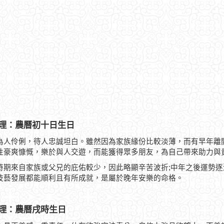
理：農曆初十日生日
為人伶俐，待人忠誠坦白。雖然因為家族緣份比較淡薄，而有早年離
性豪爽慷慨，樂於與人交遊，而能獲得眾多朋友，為自己帶來助力與
時期來自家族或父兄的庇佑較少，因此略顯辛苦波折;中年之後運勢
技藝發展都能順利且有所成就，是屬於晚年安樂的命格。
理：農曆戌時生日