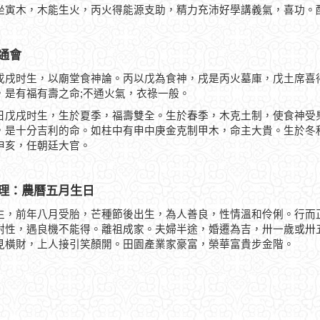
坐寅木，木能生火，丙火得能源支助，精力充沛好學講義氣，喜功。
通會
戊戌时生，以廟堂食神論。丙以戊為食神，戌是丙火墓庫，戊土席喜
，是有福有壽之命;不通火氣，衣祿一般。
日戊戌时生，生於夏季，福壽雙全。生於春季，木克土制，使食神受
，是十分吉利的命。如柱中有申中庚金克制甲木，命主大貴。生於冬
申亥，任朝廷大官。
理：農曆五月生日
生，前年八月受胎，芒種節後出生，為人善良，性情溫和伶俐。行而
耐性，遇良機不能得。離祖成家。夫婦半途，婚遷為吉，卅一歲或卅
見橫財，上人接引笑顏開。田園產業家豪富，榮華富貴步金階。