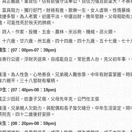
：具正義感，重責任，佔有欲強守法奉公，自信力強且欲望大，不善
：富具阻力，獨行好鬥，財祿有進，歌樂一生，女人虛榮，性情暴燥
敏捷多智，為人老實，初運平淡，中運出財，晚年發跡。父母相助有力。
0歲，可能性死於秋天的肺病。
：詩人、作家、投機、五金、農林、米谷商、機械。忌火類。
：十六歲、廿六歲、卅五歲、四十四歲，四十九歲、五十七歲、七十
生：(07：00pm-07：39pm)
良善行公道，浮財天送來，自成能自立，常近貴人台，克父初年事 
緣淺，為人性急，心地善良，兄弟親人難依靠，中年有財富掌握。時
靠六親平，三十八發財有權柄。
生：(07：40pm-08：19pm)
戌正少田莊，妨妻子又傷，父母先年克，公門任主張
緣淺，兄弟親人欠助力，與配偶和長子皆欠緣分，中年生活安定。時
帶刑克，四十二歲後好安排。
生：(08：20pm-08：59pm)