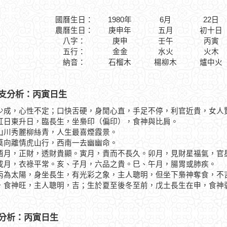
國曆生日：
1980年
6月
22日
農曆生日：
庚申年
五月
初十日
八字：
庚申
壬午
丙寅
五行：
金金
水火
火木
納音：
石榴木
楊柳木
爐中火
支分析：丙寅日生
少成，心性不定；口快舌硬，身閒心直，手足不停，利官近貴，女人
東升日，臨長生，坐梟印（偏印），食神與比肩。
秀麗柳絲青，人生最喜煙霞景。
離情虎山行，西南一去幽幽命。
，正財，透財貴顯。寅月，貴而不長久。卯月，見財星福氣，官星
戌月，衣祿平常。亥、子月，六品之貴。巳、午月，腸胃或肺疾。
太陽，身坐長生，有光彩之象，主人聰明，但坐下梟神奪食，不吉
，食神旺，主人聰明，吉；生於夏至後冬至前，戊土長生在申，食神
分析：丙寅日生