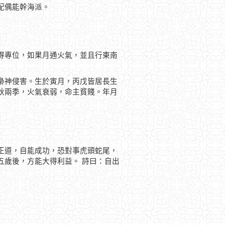
配偶能幹海派。
得專位，如果月通火氣，並且行東南
梟神侵害。生於寅月，丙戊皆居長生
秋兩季，火氣衰弱，命主貧賤。年月
正道，自能成功，恐對事虎頭蛇尾，
五歲後，方能大得利益。 詩曰：自出