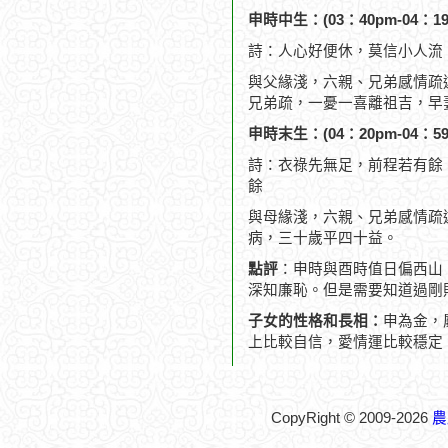
申時中生：(03：40pm-04：19
詩：人心好便休，莫信小人流
與父緣淺，六親、兄弟感情疏
兄弟疏，一憂一喜離祖吉，早
申時末生：(04：20pm-04：59
詩：衣祿先無足，前程若有餘
餘
與母緣淺，六親、兄弟感情疏
病，三十歲平四十益。
點評
：申時與酉時值日偏西山
深知廉恥。但是需要知道過剛
子女的性格和長相：
申為金，
上比較自信，愛情運比較穩定
CopyRight © 2009-2026
農