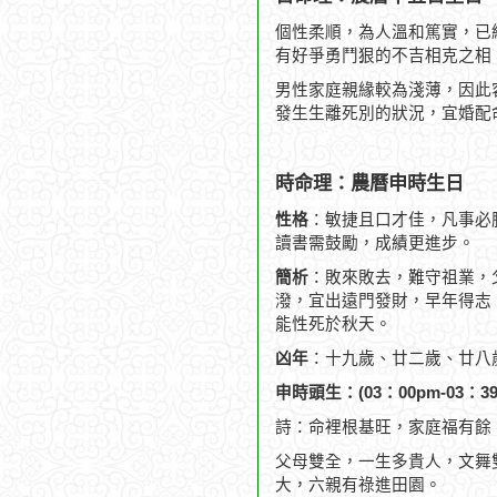
個性柔順，為人溫和篤實，已
有好爭勇鬥狠的不吉相克之相
男性家庭親緣較為淺薄，因此
發生生離死別的狀況，宜婚配
時命理：農曆申時生日
性格
：敏捷且口才佳，凡事必
讀書需鼓勵，成績更進步。
簡析
：敗來敗去，難守祖業，
潑，宜出遠門發財，早年得志，
能性死於秋天。
凶年
：十九歲、廿二歲、廿八
申時頭生：(03：00pm-03：39
詩：命裡根基旺，家庭福有餘
父母雙全，一生多貴人，文舞
大，六親有祿進田園。