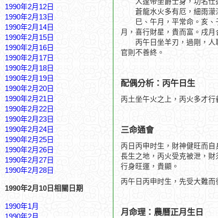
人逢帝坐爵士身，功名仕
1990年2月12日
蒼龍水火多有厄，細雨濛
1990年2月13日
巳、午月，平常命。亥、子
1990年2月14日
月，喜行財星，貴而富。戌月
1990年2月15日
丙午日坐羊刃，過剛，人聰
1990年2月16日
官則不善終。
1990年2月17日
1990年2月18日
1990年2月19日
配偶分析：丙午日生
1990年2月20日
1990年2月21日
丙土坐午火之上，丙火多才行
1990年2月22日
1990年2月23日
三命通會
1990年2月24日
1990年2月25日
丙日丙申时生，財神健旺而自
1990年2月26日
長生之地，丙火受克被泄，財
1990年2月27日
行身旺運，貴顯。
1990年2月28日
丙午日丙申时生，先受大難而
1990年2月10日相關日期
1990年1月
月命理：農曆正月生日
1990年2月