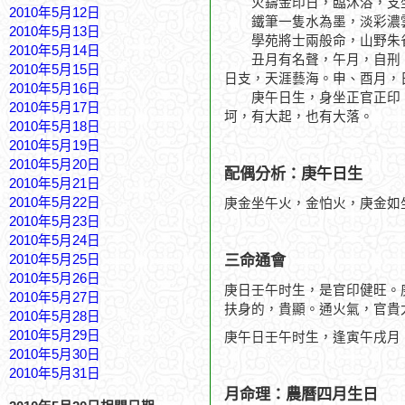
火鑄金印日，臨沐浴，支坐
2010年5月12日
鐵筆一隻水為墨，淡彩濃
2010年5月13日
學苑將士兩般命，山野朱
2010年5月14日
丑月有名聲，午月，自刑，
2010年5月15日
日支，天涯藝海。申、酉月，
2010年5月16日
庚午日生，身坐正官正印，
2010年5月17日
坷，有大起，也有大落。
2010年5月18日
2010年5月19日
2010年5月20日
配偶分析：庚午日生
2010年5月21日
2010年5月22日
庚金坐午火，金怕火，庚金如
2010年5月23日
2010年5月24日
三命通會
2010年5月25日
2010年5月26日
庚日壬午时生，是官印健旺。
2010年5月27日
扶身的，貴顯。通火氣，官貴
2010年5月28日
2010年5月29日
庚午日壬午时生，逢寅午戌月
2010年5月30日
2010年5月31日
月命理：農曆四月生日