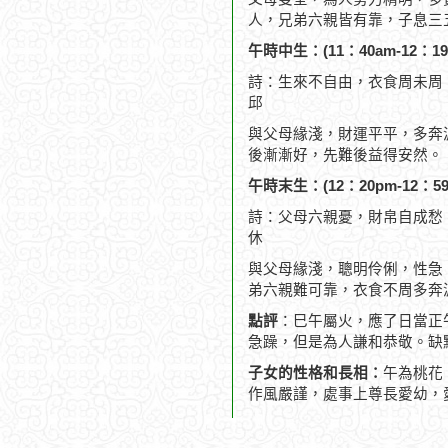
人，兄弟六親皆有靠，子息三
午時中生：(11：40am-12：19
詩：生來不自由，衣食周未周
邱
與父母緣淺，財運平平，多奔
後漸漸好，先難後益得安然。
午時末生：(12：20pm-12：59
詩：父母六親憂，財帛自成愁
休
與父母緣淺，聰明伶俐，性急
弟六親難可靠，衣食不周多奔
點評
：巳午屬火，應了日當正
急躁，但是為人謙和恭敬。缺
子女的性格和長相：
午為桃花
作風嚴謹，處事上尊長愛幼，