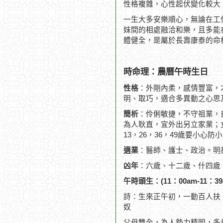
性格複雜，心性起伏變化較大
一生大多安樂順心，無論在工
妹間的相處融洽和樂，且多能
體健全，是屬於長壽康泰的命
時命理：農曆午時生日
性格
：外剛內柔，感情豐富，
明、取巧，適合多異動之心思
簡析
：伶俐敏捷，不守祖業，
為人耿直，宜外出另立家業；
13，26，36，49歲要小心防
適業
：醫師、護士、政治。明
凶年
：六歲、十二歲、什四歲
午時頭生：(11：00am-11：39
詩：生來正午初，一動百人扶
奴
父母雙全，為人勢力精明，多