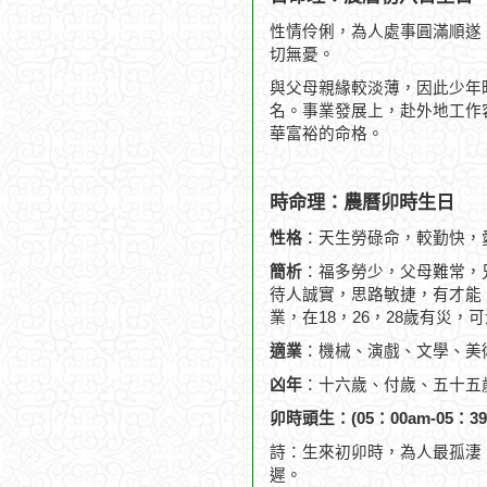
性情伶俐，為人處事圓滿順遂
切無憂。
與父母親緣較淡薄，因此少年
名。事業發展上，赴外地工作
華富裕的命格。
時命理：農曆卯時生日
性格
：天生勞碌命，較勤快，
簡析
：福多勞少，父母難常，
待人誠實，思路敏捷，有才能
業，在18，26，28歲有災，可
適業
：機械、演戲、文學、美
凶年
：十六歲、付歲、五十五
卯時頭生：(05：00am-05：39
詩：生來初卯時，為人最孤淒
遲。