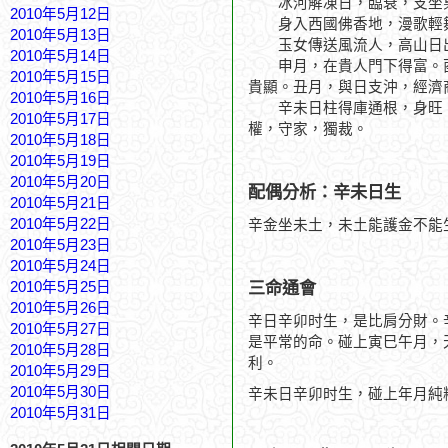
冰河解凍日，臨衰，支坐梟
2010年5月12日
身入西國佛香地，漫歌輕
2010年5月13日
玉女傳送風流人，高山日
2010年5月14日
申月，在貴人門下得富。酉
2010年5月15日
貴顯。丑月，與日支沖，經濟
2010年5月16日
辛未日柱得庫通根，身旺，
2010年5月17日
權，守家，獨裁。
2010年5月18日
2010年5月19日
2010年5月20日
配偶分析：辛未日生
2010年5月21日
2010年5月22日
辛金坐未土，未土能護金不能
2010年5月23日
2010年5月24日
三命通會
2010年5月25日
2010年5月26日
辛日辛卯时生，是比肩分財。
2010年5月27日
是平常的命。碰上寅巳午月，
2010年5月28日
利。
2010年5月29日
2010年5月30日
辛未日辛卯时生，碰上年月純
2010年5月31日