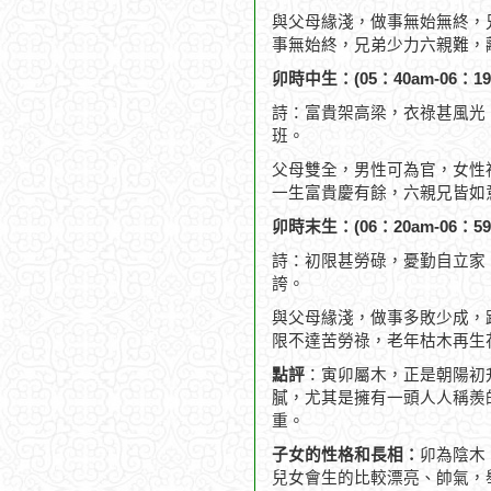
與父母緣淺，做事無始無終，
事無始終，兄弟少力六親難，
卯時中生：(05：40am-06：19
詩：富貴架高梁，衣祿甚風光
班。
父母雙全，男性可為官，女性
一生富貴慶有餘，六親兄皆如
卯時末生：(06：20am-06：59
詩：初限甚勞碌，憂勤自立家
誇。
與父母緣淺，做事多敗少成，
限不達苦勞祿，老年枯木再生
點評
：寅卯屬木，正是朝陽初
膩，尤其是擁有一頭人人稱羨
重。
子女的性格和長相：
卯為陰木
兒女會生的比較漂亮、帥氣，