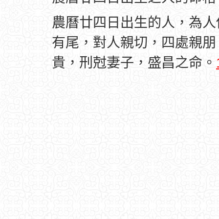
農曆廿四日出生的人，為人
有尾，對人親切，四處親朋
貴，刑尅妻子，盛昌之命。