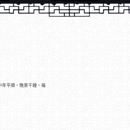
中年平順，晚景千鐘，福