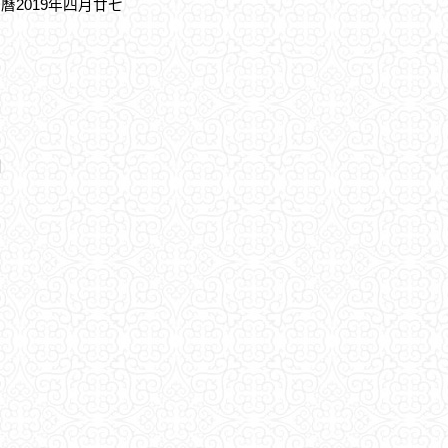
農曆2019年四月廿七
期