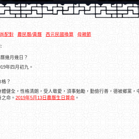
肖配對
農民曆/黃曆
西元民國換算
母親節
:
是農曆幾月幾日？
2019年四月初九。
命格？
身體健全，性格清朗，受人敬愛，須事勉勵，勤儉行善，德被鄉黨，
善之命。
2019年5月13日農曆生日算命
。