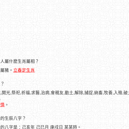
日的人屬什麽生肖屬相？
人屬豬。
立春定生肖
忌？
,開光,祭祀,祈福,求醫,治病,會親友,動土,解除,捕捉,納畜,牧養,入殮,破
馬
詳情
。
之人的生辰八字？
之人的八字是：己亥年 己巳月 庚戌日 某某時。