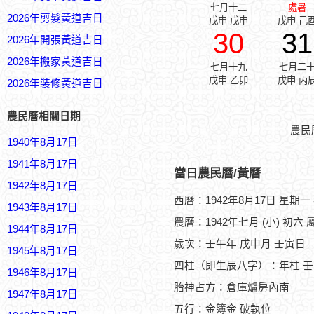
七月十二
處暑
2026年剪髮黃道吉日
戊申 戊申
戊申 己
30
31
2026年開張黃道吉日
2026年搬家黃道吉日
七月十九
七月二
戊申 乙卯
戊申 丙
2026年裝修黃道吉日
農民曆相關日期
農民
1940年8月17日
1941年8月17日
當日農民曆/黃曆
1942年8月17日
西曆：1942年8月17日 星期一
1943年8月17日
農曆：1942年七月 (小) 初六 
1944年8月17日
歲次：壬午年 戊申月 壬寅日
1945年8月17日
四柱（即生辰八字）：年柱 壬
1946年8月17日
胎神占方：倉庫爐房內南
1947年8月17日
五行：金簿金 破執位