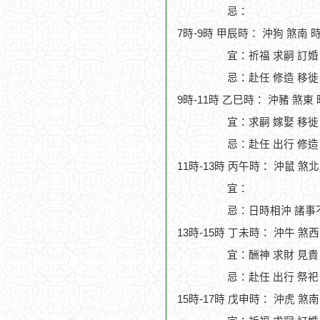
忌：
7時-9時 甲辰時： 沖狗 煞南 
宜：祈福 求嗣 訂婚
忌：赴任 修造 移徙
9時-11時 乙巳時： 沖豬 煞東
宜：求嗣 嫁娶 移徙
忌：赴任 出行 修造
11時-13時 丙午時： 沖鼠 煞
宜：
忌：日時相沖 諸事
13時-15時 丁未時： 沖牛 煞
宜：酬神 求財 見貴
忌：赴任 出行 祭祀
15時-17時 戊申時： 沖虎 煞