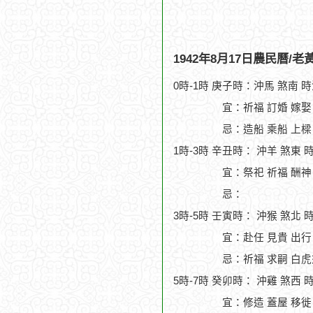
1942年8月17日農民曆/
0時-1時 庚子時：沖馬 煞南 
宜：祈福 訂婚 嫁娶
忌：造船 乘船 上樑
1時-3時 辛丑時： 沖羊 煞東 
宜：祭祀 祈福 酬神 
忌：
3時-5時 壬寅時： 沖猴 煞北 
宜：赴任 見貴 出行
忌：祈福 求嗣 白虎
5時-7時 癸卯時： 沖雞 煞西 
宜：修造 蓋屋 移徙 