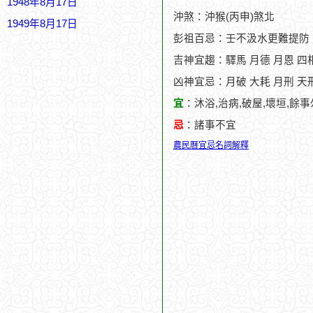
1948年8月17日
沖煞：沖猴(丙申)煞北
1949年8月17日
彭祖百忌：壬不汲水更難提防
吉神宜趨：驛馬 月德 月恩 四相
凶神宜忌：月破 大耗 月刑 天
宜
：沐浴,治病,破屋,壞垣,餘
忌
：諸事不宜
農民曆宜忌名詞解釋