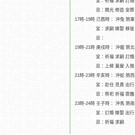
宜：祈福 求嗣 訂婚 
忌：開光 修造 安葬
17時-19時 己酉時： 沖兔 煞
宜：求嗣 嫁娶 移徙 
忌：
19時-21時 庚戌時： 沖龍 煞
宜：祈福 求嗣 訂婚
忌：上樑 蓋屋 入殮
21時-23時 辛亥時： 沖蛇 煞
宜：赴任 見貴 出行
忌：祭祀 祈福 齋醮
23時-24時 壬子時： 沖馬 煞
宜：訂婚 嫁娶 出行
忌：祈福 求嗣