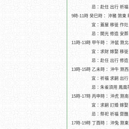
忌：赴任 出行 祈福
9時-11時 癸巳時： 沖豬 煞東
宜：蓋屋 移徙 作灶 
忌：開光 修造 安葬
11時-13時 甲午時： 沖鼠 煞
宜：求財 嫁娶 移徙
忌：赴任 出行 修造
13時-15時 乙未時： 沖牛 煞
宜：祈福 求嗣 出行 
忌：朱雀須用 鳳凰
15時-17時 丙申時： 沖虎 煞
宜：求嗣 訂婚 嫁娶
忌：祭祀 祈福 齋醮
17時-19時 丁酉時： 沖兔 煞