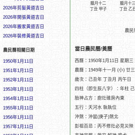
臘月十二
臘月十
2026年剪髮黃道吉日
丁丑 甲子
丁丑 乙
2026年開張黃道吉日
2026年搬家黃道吉日
農民
2026年裝修黃道吉日
當日農民曆/黃曆
農民曆相關日期
西曆：1950年1月11日 星期三
1950年1月11日
農曆：1949年十一月 (小) 廿
1951年1月11日
歲次：己丑年 丁丑月 丙午日
1952年1月11日
四柱（即生辰八字）：年柱 己
1953年1月11日
胎神占方：廚灶碓房內東
1954年1月11日
五行：天河水 執執位
1955年1月11日
沖煞：沖鼠(庚子)煞北
1956年1月11日
彭祖百忌：丙不修灶必見災殃
1957年1月11日