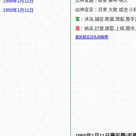
吉神宜趨：敬安 解神 鳴犬
1958年1月11日
凶神宜忌：月害 大敗 咸池 小耗
1959年1月11日
宜
：沐浴,捕捉,畋獵,理髮,整手
忌
：納采,訂盟,嫁娶,上樑,開市
農民曆宜忌名詞解釋
1950年1月11日農民曆/