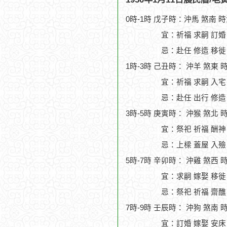
0時-1時 戊子時：沖馬 煞南 
宜：祈福 求嗣 訂婚
忌：赴任 修造 移徙
1時-3時 己丑時： 沖羊 煞東 
宜：祈福 求嗣 入宅
忌：赴任 出行 修造
3時-5時 庚寅時： 沖猴 煞北 
宜：祭祀 祈福 酬神 
忌：上樑 蓋屋 入殮
5時-7時 辛卯時： 沖雞 煞西 
宜：求嗣 嫁娶 移徙
忌：祭祀 祈福 齋醮
7時-9時 壬辰時： 沖狗 煞南 
宜：訂婚 嫁娶 安床