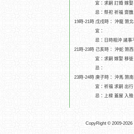
宜：求嗣 訂婚 嫁娶
忌：祭祀 祈福 齋醮
19時-21時 戊戌時： 沖龍 煞
宜：
忌：日時相沖 諸事
21時-23時 己亥時： 沖蛇 煞
宜：求嗣 嫁娶 移徙
忌：
23時-24時 庚子時： 沖馬 煞
宜：祈福 求嗣 出行
忌：上樑 蓋屋 入殮
CopyRight © 2009-2026