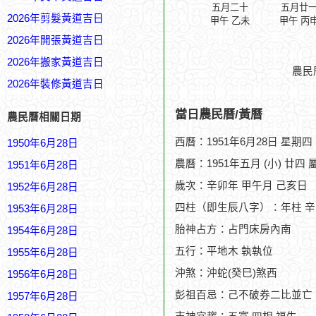
五月二十
五月廿
2026年剪髮黃道吉日
甲午 乙未
甲午 丙
2026年開張黃道吉日
2026年搬家黃道吉日
農民
2026年裝修黃道吉日
當日農民曆/黃曆
農民曆相關日期
西曆：1951年6月28日 星期四
1950年6月28日
農曆：1951年五月 (小) 廿四 
1951年6月28日
歲次：辛卯年 甲午月 己亥日
1952年6月28日
四柱（即生辰八字）：年柱 辛
1953年6月28日
胎神占方：占門床房內南
1954年6月28日
五行：平地木 執執位
1955年6月28日
沖煞：沖蛇(癸巳)煞西
1956年6月28日
彭祖百忌：己不破券二比並亡
1957年6月28日