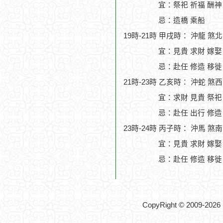
宜：祭祀 祈福 酬神 
忌：造橋 乘船
19時-21時 甲戌時： 沖龍 煞
宜：見貴 求財 嫁娶
忌：赴任 修造 移徙
21時-23時 乙亥時： 沖蛇 煞
宜：求財 見貴 祭祀
忌：赴任 出行 修造
23時-24時 丙子時： 沖馬 煞
宜：見貴 求財 嫁娶
忌：赴任 修造 移徙
CopyRight © 2009-2026