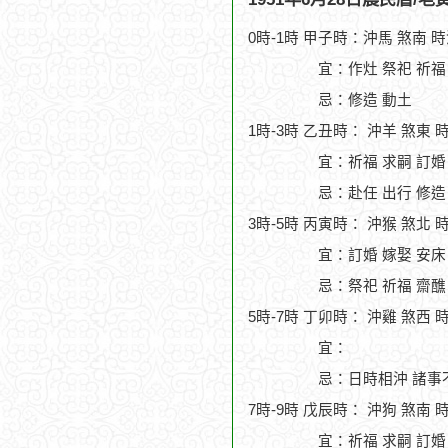
0時-1時 甲子時：沖馬 煞南 
宜：作灶 祭祀 祈福
忌：修造 動土
1時-3時 乙丑時： 沖羊 煞東 
宜：祈福 求嗣 訂婚
忌：赴任 出行 修造
3時-5時 丙寅時： 沖猴 煞北 
宜：訂婚 嫁娶 安床
忌：祭祀 祈福 齋醮
5時-7時 丁卯時： 沖雞 煞西 
宜：
忌：日時相沖 諸事
7時-9時 戊辰時： 沖狗 煞南 
宜：祈福 求嗣 訂婚 