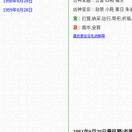
吉神宜趨：五富 四相 福生
1958年6月28日
凶神宜忌：劫煞 小耗 重日 朱
1959年6月28日
宜
：訂盟,納采,出行,祭祀,祈福
忌
：開市,安葬
農民曆宜忌名詞解釋
1951年6月28日農民曆/