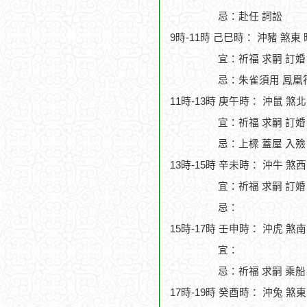
忌：赴任 詞訟
9時-11時 己巳時： 沖豬 煞東
宜：祈福 求嗣 訂婚
忌：朱雀須用 鳳凰符
11時-13時 庚午時： 沖鼠 煞
宜：祈福 求嗣 訂婚 
忌：上樑 蓋屋 入殮
13時-15時 辛未時： 沖牛 煞
宜：祈福 求嗣 訂婚 
忌：
15時-17時 壬申時： 沖虎 煞
宜：
忌：祈福 求嗣 乘船
17時-19時 癸酉時： 沖兔 煞