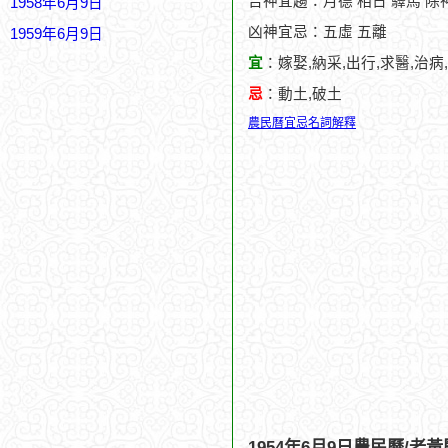
吉神宜趨：月德 相日 驛馬 除神
1958年6月9日
凶神宜忌：五虛 五離
1959年6月9日
宜
：嫁娶,納采,出行,求醫,治病
忌
：動土,破土
農民曆宜忌名詞解釋
1954年6月9日農民曆/老