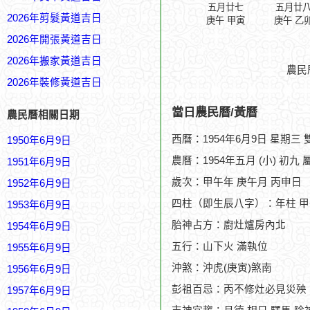
五月廿七
五月廿
2026年剪髮黃道吉日
庚午 甲寅
庚午 乙
2026年開張黃道吉日
2026年搬家黃道吉日
農民
2026年裝修黃道吉日
當日農民曆/黃曆
農民曆相關日期
西曆：1954年6月9日 星期三
1950年6月9日
農曆：1954年五月 (小) 初九 
1951年6月9日
歲次：甲午年 庚午月 丙申日
1952年6月9日
四柱（即生辰八字）：年柱 甲
1953年6月9日
胎神占方：廚灶爐房內北
1954年6月9日
五行：山下火 滿執位
1955年6月9日
沖煞：沖虎(庚寅)煞南
1956年6月9日
彭祖百忌：丙不修灶必見災殃
1957年6月9日