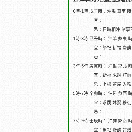
0時-1時 戊子時：沖馬 煞南 
宜：
忌：日時相沖 諸事
1時-3時 己丑時： 沖羊 煞東 
宜：祭祀 祈福 齋醮
忌：
3時-5時 庚寅時： 沖猴 煞北 
宜：祈福 求嗣 訂婚 
忌：上樑 蓋屋 入殮
5時-7時 辛卯時： 沖雞 煞西 
宜：求嗣 嫁娶 移徙 
忌：
7時-9時 壬辰時： 沖狗 煞南 
宜：祭祀 齋醮 訂婚