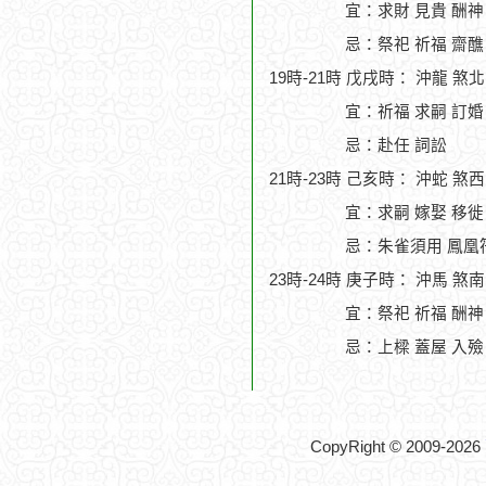
宜：求財 見貴 酬神 
忌：祭祀 祈福 齋醮
19時-21時 戊戌時： 沖龍 煞
宜：祈福 求嗣 訂婚 
忌：赴任 詞訟
21時-23時 己亥時： 沖蛇 煞
宜：求嗣 嫁娶 移徙 
忌：朱雀須用 鳳凰
23時-24時 庚子時： 沖馬 煞
宜：祭祀 祈福 酬神 
忌：上樑 蓋屋 入殮
CopyRight © 2009-2026