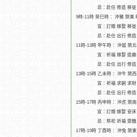
忌：赴任 修造 移徙
9時-11時 癸巳時： 沖豬 煞東
宜：訂婚 嫁娶 移徙
忌：赴任 出行 修造
11時-13時 甲午時： 沖鼠 煞
宜：祈福 嫁娶 造廟
忌：赴任 出行 修造
13時-15時 乙未時： 沖牛 煞
宜：祈福 求嗣 求財
忌：赴任 出行 修造
15時-17時 丙申時： 沖虎 煞
宜：訂婚 嫁娶 安床 
忌：祭祀 祈福 齋醮
17時-19時 丁酉時： 沖兔 煞