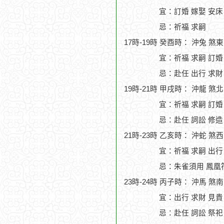
宜：訂婚 嫁娶 安床 
忌：祈福 求嗣
17時-19時 癸酉時： 沖兔 煞
宜：祈福 求嗣 訂婚
忌：赴任 出行 求財
19時-21時 甲戌時： 沖龍 煞
宜：祈福 求嗣 訂婚 
忌：赴任 詞訟 修造
21時-23時 乙亥時： 沖蛇 煞
宜：祈福 求嗣 出行
忌：朱雀須用 鳳凰
23時-24時 丙子時： 沖馬 煞
宜：出行 求財 見貴
忌：赴任 詞訟 祭祀