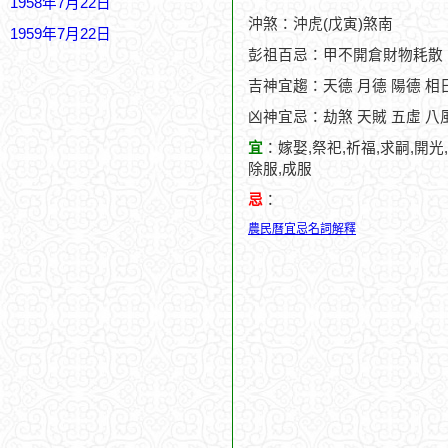
1958年7月22日
沖煞：沖虎(戊寅)煞南
1959年7月22日
彭祖百忌：甲不開倉財物耗散
吉神宜趨：天德 月德 陽德 相日
凶神宜忌：劫煞 天賊 五虛 八
宜
：嫁娶,祭祀,祈福,求嗣,開光,
除服,成服
忌
：
農民曆宜忌名詞解釋