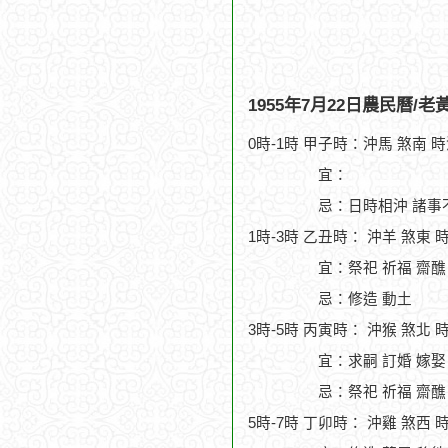
1955年7月22日農民曆/
0時-1時 甲子時：沖馬 煞南 
宜：
忌：日時相沖 諸事
1時-3時 乙丑時： 沖羊 煞東 
宜：祭祀 祈福 齋醮
忌：修造 動土
3時-5時 丙寅時： 沖猴 煞北 
宜：求嗣 訂婚 嫁娶
忌：祭祀 祈福 齋醮
5時-7時 丁卯時： 沖雞 煞西 