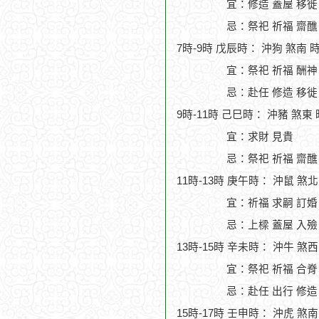
宜：修造 蓋屋 移徙 
忌：祭祀 祈福 齋醮
7時-9時 戊辰時： 沖狗 煞南 
宜：祭祀 祈福 酬神
忌：赴任 修造 移徙
9時-11時 己巳時： 沖豬 煞東
宜：求財 見貴
忌：祭祀 祈福 齋醮
11時-13時 庚午時： 沖鼠 煞
宜：祈福 求嗣 訂婚 
忌：上樑 蓋屋 入殮
13時-15時 辛未時： 沖牛 煞
宜：祭祀 祈福 合脊
忌：赴任 出行 修造
15時-17時 壬申時： 沖虎 煞