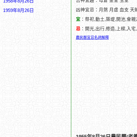
吉神宜趨：母倉 金堂 玉堂
1958年8月26日
凶神宜忌：月煞 月虛 血支 天賊
1959年8月26日
宜
：祭祀,動土,築堤,開池,會親
忌
：開光,出行,修造,上樑,入宅
農民曆宜忌名詞解釋
1955年8月26日農民曆/