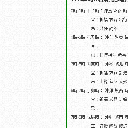
0時-1時 甲子時：沖馬 煞南 
宜：祈福 求嗣 出行
忌：赴任 詞訟
1時-3時 乙丑時： 沖羊 煞東 
宜：
忌：日時相沖 諸事
3時-5時 丙寅時： 沖猴 煞北 
宜：祈福 求嗣 訂婚 
忌：上樑 蓋屋 入殮
5時-7時 丁卯時： 沖雞 煞西 
宜：祈福 求嗣 訂婚 
忌：
7時-9時 戊辰時： 沖狗 煞南 
宜：訂婚 嫁娶 修造