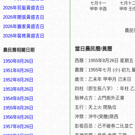
七月十一
七月十
2026年剪髮黃道吉日
甲申 辛酉
甲申 壬
2026年開張黃道吉日
2026年搬家黃道吉日
農民
2026年裝修黃道吉日
當日農民曆/黃曆
農民曆相關日期
西曆：1955年8月26日 星期五
1950年8月26日
農曆：1955年七月 (小) 初九 
1951年8月26日
歲次：乙未年 甲申月 己未日
1952年8月26日
四柱（即生辰八字）：年柱 乙
1953年8月26日
胎神占方：占門廁外正東
1954年8月26日
五行：天上火 閉執位
1955年8月26日
沖煞：沖牛(癸醜)煞西
1956年8月26日
彭祖百忌：己不破券二比並亡
1957年8月26日