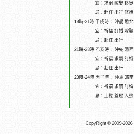
宜：求嗣 嫁娶 移徙
忌：赴任 出行 修造
19時-21時 甲戌時： 沖龍 煞
宜：祈福 訂婚 嫁娶
忌：赴任 出行
21時-23時 乙亥時： 沖蛇 煞
宜：祈福 求嗣 訂婚 
忌：赴任 出行
23時-24時 丙子時： 沖馬 煞
宜：祈福 求嗣 訂婚
忌：上樑 蓋屋 入殮
CopyRight © 2009-2026