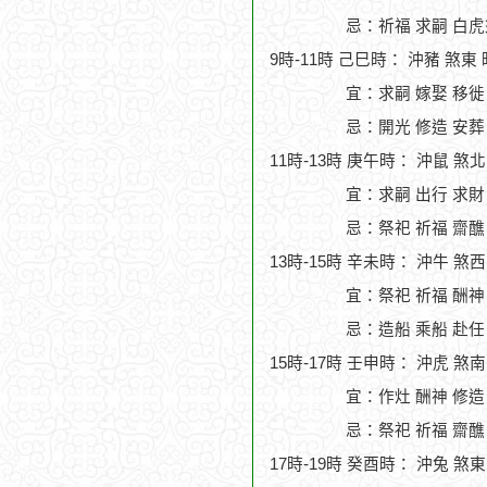
忌：祈福 求嗣 白虎
9時-11時 己巳時： 沖豬 煞東
宜：求嗣 嫁娶 移徙 
忌：開光 修造 安葬
11時-13時 庚午時： 沖鼠 煞
宜：求嗣 出行 求財
忌：祭祀 祈福 齋醮
13時-15時 辛未時： 沖牛 煞
宜：祭祀 祈福 酬神
忌：造船 乘船 赴任
15時-17時 壬申時： 沖虎 煞
宜：作灶 酬神 修造
忌：祭祀 祈福 齋醮
17時-19時 癸酉時： 沖兔 煞