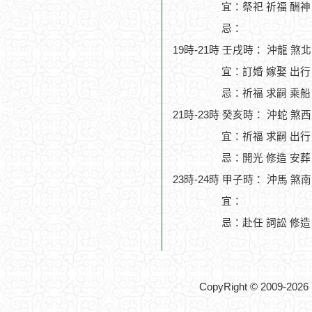
宜：祭祀 祈福 酬神 
忌：
19時-21時 壬戌時： 沖龍 煞
宜：訂婚 嫁娶 出行
忌：祈福 求嗣 乘船
21時-23時 癸亥時： 沖蛇 煞
宜：祈福 求嗣 出行
忌：開光 修造 安葬
23時-24時 甲子時： 沖馬 煞
宜：
忌：赴任 詞訟 修造
CopyRight © 2009-2026