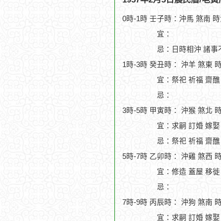
0時-1時 壬子時：沖馬 煞南 
宜：
忌：日時相沖 諸事
1時-3時 癸丑時： 沖羊 煞東 
宜：祭祀 祈福 齋醮
忌：
3時-5時 甲寅時： 沖猴 煞北 
宜：求嗣 訂婚 嫁娶
忌：祭祀 祈福 齋醮
5時-7時 乙卯時： 沖雞 煞西 
宜：修造 蓋屋 移徙 
忌：
7時-9時 丙辰時： 沖狗 煞南 
宜：求嗣 訂婚 嫁娶