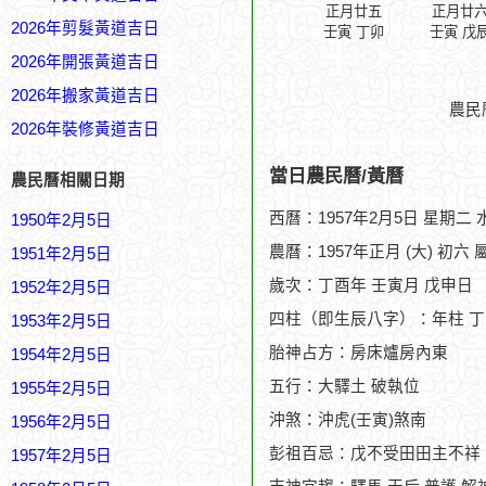
正月廿五
正月廿
2026年剪髮黃道吉日
壬寅 丁卯
壬寅 戊
2026年開張黃道吉日
2026年搬家黃道吉日
農民
2026年裝修黃道吉日
當日農民曆/黃曆
農民曆相關日期
西曆：1957年2月5日 星期二
1950年2月5日
農曆：1957年正月 (大) 初六 
1951年2月5日
歲次：丁酉年 壬寅月 戊申日
1952年2月5日
四柱（即生辰八字）：年柱 丁
1953年2月5日
胎神占方：房床爐房內東
1954年2月5日
五行：大驛土 破執位
1955年2月5日
沖煞：沖虎(壬寅)煞南
1956年2月5日
彭祖百忌：戊不受田田主不祥
1957年2月5日