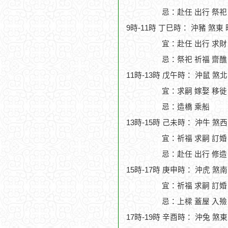
忌：赴任 出行 祭祀
9時-11時 丁巳時： 沖豬 煞東
宜：赴任 出行 求財
忌：祭祀 祈福 齋醮
11時-13時 戊午時： 沖鼠 煞
宜：求嗣 嫁娶 移徙 
忌：造橋 乘船
13時-15時 己未時： 沖牛 煞
宜：祈福 求嗣 訂婚
忌：赴任 出行 修造
15時-17時 庚申時： 沖虎 煞
宜：祈福 求嗣 訂婚 
忌：上樑 蓋屋 入殮
17時-19時 辛酉時： 沖兔 煞