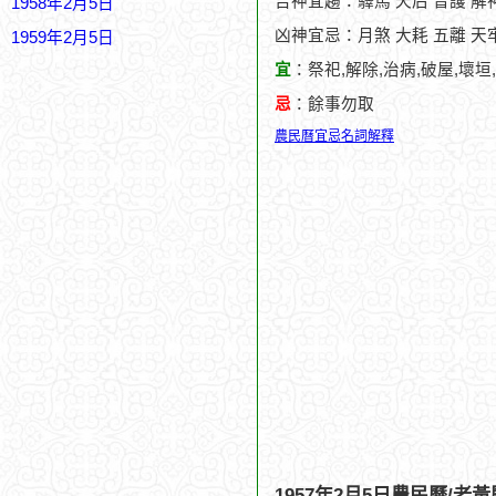
吉神宜趨：驛馬 天后 普護 解
1958年2月5日
凶神宜忌：月煞 大耗 五離 天
1959年2月5日
宜
：祭祀,解除,治病,破屋,壞垣
忌
：餘事勿取
農民曆宜忌名詞解釋
1957年2月5日農民曆/老