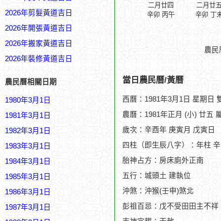
二月廿四
二月廿
2026年剪髮黃道吉日
辛卯 丙午
辛卯 丁
2026年開張黃道吉日
2026年搬家黃道吉日
農民
2026年裝修黃道吉日
當日農民曆/黃曆
農民曆相關日期
西曆：1981年3月1日 星期日
1980年3月1日
農曆：1981年正月 (小) 廿五 
1981年3月1日
歲次：辛酉年 庚寅月 戊寅日
1982年3月1日
四柱（即生辰八字）：年柱 辛
1983年3月1日
胎神占方：房床廁外正南
1984年3月1日
五行：城頭土 建執位
1985年3月1日
沖煞：沖猴(壬申)煞北
1986年3月1日
彭祖百忌：戊不受田田主不祥
1987年3月1日