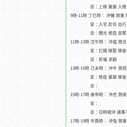
忌：上樑 蓋屋 入殮
9時-11時 丁巳時： 沖豬 煞東
宜：入宅 赴任 出行
忌：開光 修造 安葬
11時-13時 戊午時： 沖鼠 煞
宜：訂婚 嫁娶 移徙
忌：祈福 求嗣
13時-15時 己未時： 沖牛 煞
宜：修造 蓋屋 移徙 
忌：
15時-17時 庚申時： 沖虎 煞
宜：
忌：日時相沖 諸事
17時-19時 辛酉時： 沖兔 煞