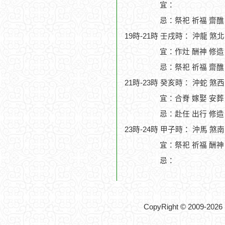
宜：
忌：祭祀 祈福 齋醮
19時-21時 壬戌時： 沖龍 煞
宜：作灶 酬神 修造
忌：祭祀 祈福 齋醮
21時-23時 癸亥時： 沖蛇 煞
宜：合脊 嫁娶 安葬
忌：赴任 出行 修造
23時-24時 甲子時： 沖馬 煞
宜：祭祀 祈福 酬神 
忌：
CopyRight © 2009-2026