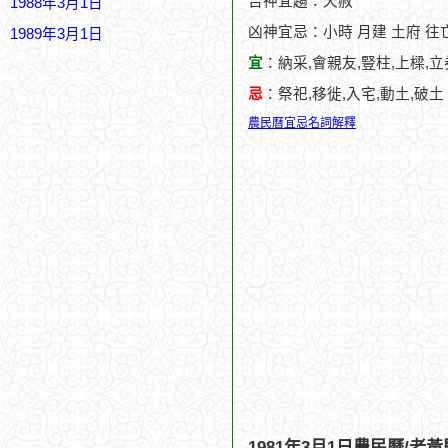
吉神宜趨：天赦
1988年3月1日
凶神宜忌：小時 月建 土府 往
1989年3月1日
宜
：納采,會親友,豎柱,上樑,立
忌
：祭祀,移徙,入宅,動土,破土
農民曆宜忌名詞解釋
1981年3月1日農民曆/老