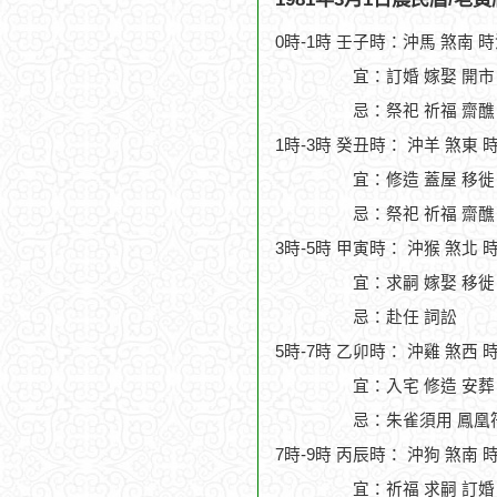
0時-1時 壬子時：沖馬 煞南 
宜：訂婚 嫁娶 開市
忌：祭祀 祈福 齋醮
1時-3時 癸丑時： 沖羊 煞東 
宜：修造 蓋屋 移徙 
忌：祭祀 祈福 齋醮
3時-5時 甲寅時： 沖猴 煞北 
宜：求嗣 嫁娶 移徙 
忌：赴任 詞訟
5時-7時 乙卯時： 沖雞 煞西 
宜：入宅 修造 安葬 
忌：朱雀須用 鳳凰
7時-9時 丙辰時： 沖狗 煞南 
宜：祈福 求嗣 訂婚 