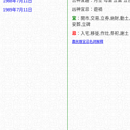
吉神宜趨：月空 母倉 五富 五
1988年7月11日
凶神宜忌：遊禍
1989年7月11日
宜
：開市,交易,立券,納財,動土,
安葬,立碑
忌
：入宅,移徙,作灶,祭祀,謝土
農民曆宜忌名詞解釋