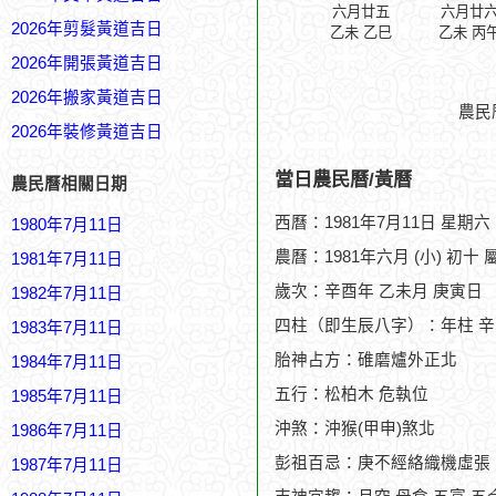
六月廿五
六月廿
2026年剪髮黃道吉日
乙未 乙巳
乙未 丙
2026年開張黃道吉日
2026年搬家黃道吉日
農民
2026年裝修黃道吉日
當日農民曆/黃曆
農民曆相關日期
西曆：1981年7月11日 星期六
1980年7月11日
農曆：1981年六月 (小) 初十 
1981年7月11日
歲次：辛酉年 乙未月 庚寅日
1982年7月11日
四柱（即生辰八字）：年柱 辛
1983年7月11日
胎神占方：碓磨爐外正北
1984年7月11日
五行：松柏木 危執位
1985年7月11日
沖煞：沖猴(甲申)煞北
1986年7月11日
彭祖百忌：庚不經絡織機虛張
1987年7月11日