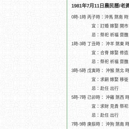
1981年7月11日農民曆/
0時-1時 丙子時：沖馬 煞南 
宜：訂婚 嫁娶 開市
忌：祭祀 祈福 齋醮
1時-3時 丁丑時： 沖羊 煞東 
宜：合脊 嫁娶 修造
忌：祭祀 祈福 齋醮
3時-5時 戊寅時： 沖猴 煞北 
宜：求嗣 嫁娶 移徙 
忌：赴任 出行
5時-7時 己卯時： 沖雞 煞西 
宜：求財 見貴 祭祀 
忌：赴任 出行
7時-9時 庚辰時： 沖狗 煞南 