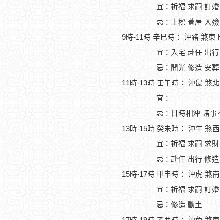
宜：祈福 求嗣 訂婚 
忌：上樑 蓋屋 入殮
9時-11時 辛巳時： 沖豬 煞東
宜：入宅 赴任 出行
忌：開光 修造 安葬
11時-13時 壬午時： 沖鼠 煞
宜：
忌：日時相沖 諸事
13時-15時 癸未時： 沖牛 煞
宜：祈福 求嗣 求財
忌：赴任 出行 修造
15時-17時 甲申時： 沖虎 煞
宜：祈福 求嗣 訂婚 
忌：修造 動土