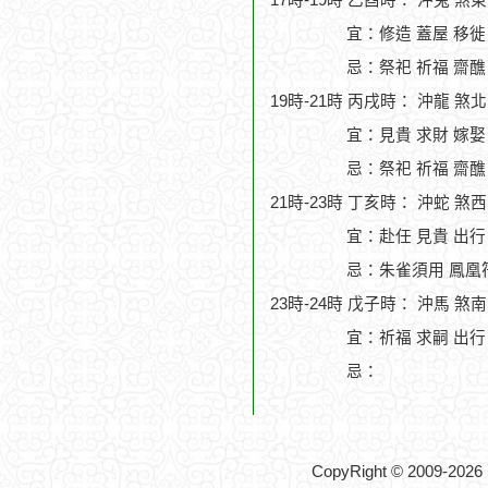
17時-19時 乙酉時： 沖兔 煞
宜：修造 蓋屋 移徙 
忌：祭祀 祈福 齋醮
19時-21時 丙戌時： 沖龍 煞
宜：見貴 求財 嫁娶
忌：祭祀 祈福 齋醮
21時-23時 丁亥時： 沖蛇 煞
宜：赴任 見貴 出行
忌：朱雀須用 鳳凰符
23時-24時 戊子時： 沖馬 煞
宜：祈福 求嗣 出行
忌：
CopyRight © 2009-2026