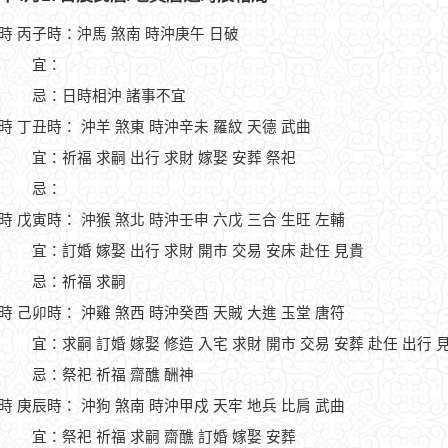
1時 丙子時：沖馬 煞南 時沖庚午 日破
宜：
忌：日時相沖 諸事不宜
3時 丁丑時： 沖羊 煞東 時沖辛未 羅紋 天德 武曲
宜：祈福 求嗣 出行 求財 嫁娶 安葬 祭祀
忌：
5時 戊寅時： 沖猴 煞北 時沖壬申 六戊 三合 生旺 左輔
宜：訂婚 嫁娶 出行 求財 開市 交易 安床 赴任 見貴
忌：祈福 求嗣
7時 己卯時： 沖雞 煞西 時沖癸酉 天賊 大進 玉堂 唐符
宜：求嗣 訂婚 嫁娶 修造 入宅 求財 開市 交易 安葬 赴任 出行 
忌：祭祀 祈福 齋醮 酬神
9時 庚辰時： 沖狗 煞南 時沖甲戍 天牢 地兵 比肩 武曲
宜：祭祀 祈福 求嗣 齋醮 訂婚 嫁娶 安葬