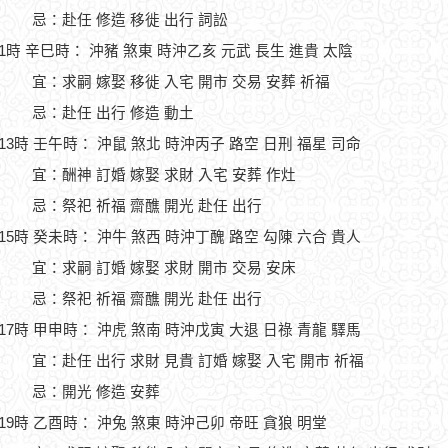
忌：赴任 修造 移徙 出行 詞訟
11時 辛巳時： 沖豬 煞東 時沖乙亥 元武 長生 進貴 太陰
宜：求嗣 嫁娶 移徙 入宅 開市 交易 安葬 祈福
忌：赴任 出行 修造 動土
-13時 壬午時： 沖鼠 煞北 時沖丙子 路空 日刑 福星 司命
宜：酬神 訂婚 嫁娶 求財 入宅 安葬 作灶
忌：祭祀 祈福 齋醮 開光 赴任 出行
-15時 癸未時： 沖牛 煞西 時沖丁醜 路空 勾陳 六合 貴人
宜：求嗣 訂婚 嫁娶 求財 開市 交易 安床
忌：祭祀 祈福 齋醮 開光 赴任 出行
-17時 甲申時： 沖虎 煞南 時沖戊寅 大退 日祿 青龍 驛馬
宜：赴任 出行 求財 見貴 訂婚 嫁娶 入宅 開市 祈福
忌：開光 修造 安葬
-19時 乙酉時： 沖兔 煞東 時沖己卯 帝旺 貪狼 明堂