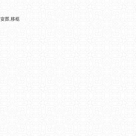
,安葬,移柩