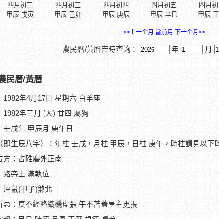
四月初二
四月初三
四月初四
四月初五
四月初
甲辰 戊寅
甲辰 己卯
甲辰 庚辰
甲辰 辛巳
甲辰 
<<上一个月
當前月
下一个月>>
農民曆/黃曆吉時查詢：
年
月
農民曆/黃曆
1982年4月17日 星期六 白羊座
1982年三月 (大) 廿四 屬狗
：壬戌年 甲辰月 庚午日
（即生辰八字）：年柱 壬戌，月柱 甲辰，日柱 庚午，時柱請見以下
占方：占碓磨外正南
：路旁土 滿執位
：沖鼠(甲子)煞北
百忌：庚不經絡織機虛張 午不苫蓋屋主更張