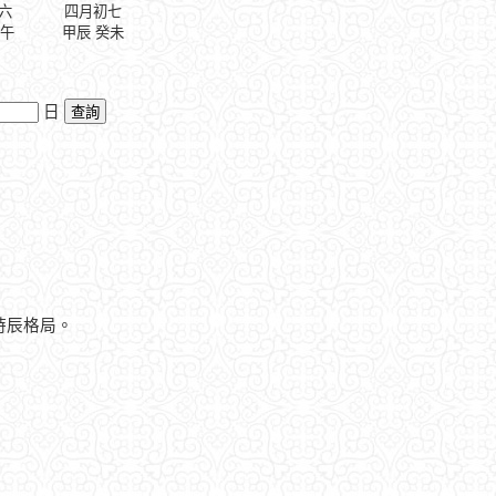
六
四月初七
壬午
甲辰 癸未
日
時辰格局。