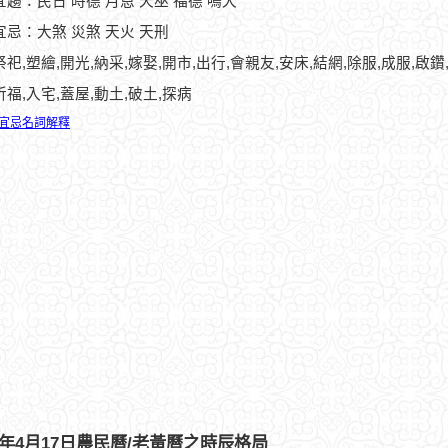
趨：民日 時德 月恩 天巫 福德 鳴犬
宜忌：大煞 災煞 天火 天刑
祭祀,塑繪,開光,納采,嫁娶,開市,出行,會親友,安床,結網,除服,成服,啟鑽
祈福,入宅,蓋屋,動土,破土,探病
宜忌名詞解釋
82年4月17日農民曆/老黃曆之時辰格局