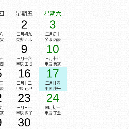
四
星期五
星期六
2
3
八
三月初九
三月初十
甲寅
癸卯 乙卯
癸卯 丙辰
9
10
五
三月十六
三月十七
辛酉
甲辰 壬戌
甲辰 癸亥
5
16
17
二
三月廿三
三月廿四
戊辰
甲辰 己巳
甲辰 庚午
2
23
24
九
三月三十
四月初一
乙亥
甲辰 丙子
甲辰 丁丑
9
30