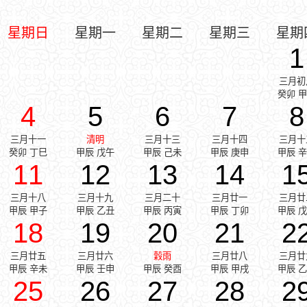
星期日
星期一
星期二
星期三
星期
1
三月初
癸卯 
4
5
6
7
8
三月十一
清明
三月十三
三月十四
三月十
癸卯 丁巳
甲辰 戊午
甲辰 己未
甲辰 庚申
甲辰 
11
12
13
14
1
三月十八
三月十九
三月二十
三月廿一
三月廿
甲辰 甲子
甲辰 乙丑
甲辰 丙寅
甲辰 丁卯
甲辰 
18
19
20
21
2
三月廿五
三月廿六
穀雨
三月廿八
三月廿
甲辰 辛未
甲辰 壬申
甲辰 癸酉
甲辰 甲戌
甲辰 
25
26
27
28
2