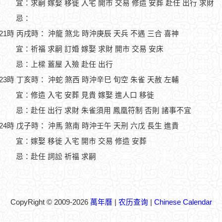
宜：求嗣 嫁娶 移徙 入宅 開市 交易 修造 安葬 赴任 出行 求財
忌：
-21時 丙戌時： 沖龍 煞北 時沖庚辰 天兵 不遇 三合 喜神
宜：祈福 求嗣 訂婚 嫁娶 求財 開市 交易 安床
忌：上樑 蓋屋 入殮 赴任 出行
-23時 丁亥時： 沖蛇 煞西 時沖辛巳 旬空 朱雀 天赦 左輔
宜：修造 入宅 安葬 見貴 嫁娶 進人口 移徙
忌：赴任 出行 求財 朱雀須用 鳳凰符制 否則 諸事不宜
-24時 戊子時： 沖馬 煞南 時沖壬午 天刑 六戊 長生 進貴
宜：嫁娶 移徙 入宅 開市 交易 修造 安葬
忌：赴任 詞訟 祈福 求嗣
CopyRight © 2009-2026
萬年曆
|
农历查询
|
Chinese Calendar