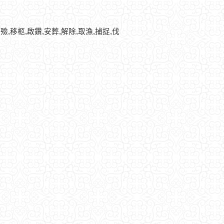
殮,移柩,啟鑽,安葬,解除,取漁,捕捉,伐