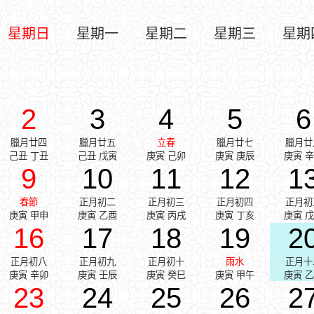
星期日
星期一
星期二
星期三
星期
2
3
4
5
6
臘月廿四
臘月廿五
立春
臘月廿七
臘月廿
己丑 丁丑
己丑 戊寅
庚寅 己卯
庚寅 庚辰
庚寅 
9
10
11
12
1
春節
正月初二
正月初三
正月初四
正月初
庚寅 甲申
庚寅 乙酉
庚寅 丙戌
庚寅 丁亥
庚寅 
16
17
18
19
2
正月初八
正月初九
正月初十
雨水
正月十
庚寅 辛卯
庚寅 壬辰
庚寅 癸巳
庚寅 甲午
庚寅 
23
24
25
26
2