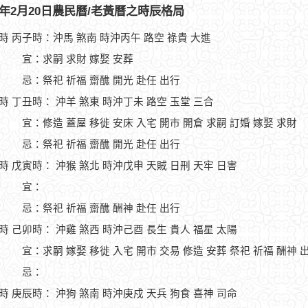
86年2月20日農民曆/老黃曆之時辰格局
1時 丙子時：沖馬 煞南 時沖丙午 路空 祿貴 大進
宜：求嗣 求財 嫁娶 安葬
忌：祭祀 祈福 齋醮 開光 赴任 出行
3時 丁丑時： 沖羊 煞東 時沖丁未 路空 玉堂 三合
宜：修造 蓋屋 移徙 安床 入宅 開市 開倉 求嗣 訂婚 嫁娶 求財
忌：祭祀 祈福 齋醮 開光 赴任 出行
5時 戊寅時： 沖猴 煞北 時沖戊申 天賊 日刑 天牢 日害
宜：
忌：祭祀 祈福 齋醮 酬神 赴任 出行
7時 己卯時： 沖雞 煞西 時沖己酉 長生 貴人 福星 太陽
宜：求嗣 嫁娶 移徙 入宅 開市 交易 修造 安葬 祭祀 祈福 酬神 
忌：
9時 庚辰時： 沖狗 煞南 時沖庚戍 天兵 狗食 喜神 司命