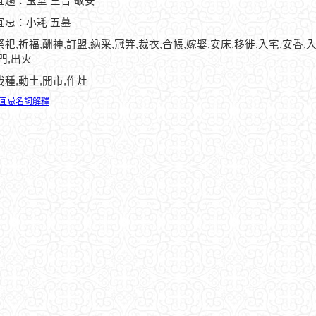
宜趨：玉堂 三合 敬安
宜忌：小耗 五墓
祀,祈福,酬神,訂盟,納采,冠笄,裁衣,合帳,嫁娶,安床,移徙,入宅,安香,入
門,出火
栽種,動土,開市,作灶
宜忌名詞解釋