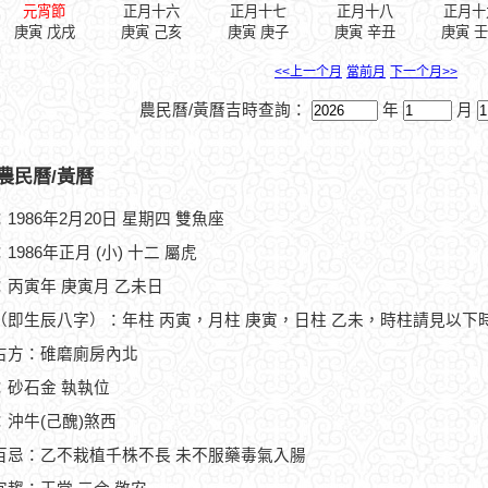
元宵節
正月十六
正月十七
正月十八
正月十
庚寅 戊戌
庚寅 己亥
庚寅 庚子
庚寅 辛丑
庚寅 
<<上一个月
當前月
下一个月>>
農民曆/黃曆吉時查詢：
年
月
農民曆/黃曆
1986年2月20日 星期四 雙魚座
1986年正月 (小) 十二 屬虎
：丙寅年 庚寅月 乙未日
（即生辰八字）：年柱 丙寅，月柱 庚寅，日柱 乙未，時柱請見以下
占方：碓磨廁房內北
：砂石金 執執位
：沖牛(己醜)煞西
百忌：乙不栽植千株不長 未不服藥毒氣入腸