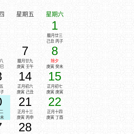
四
星期五
星期六
1
臘月廿三
己丑 丙子
7
8
八
臘月廿九
除夕
辛巳
庚寅 壬午
庚寅 癸未
3
14
15
五
正月初六
正月初七
戊子
庚寅 己丑
庚寅 庚寅
0
21
22
二
正月十三
正月十四
乙未
庚寅 丙申
庚寅 丁酉
7
28