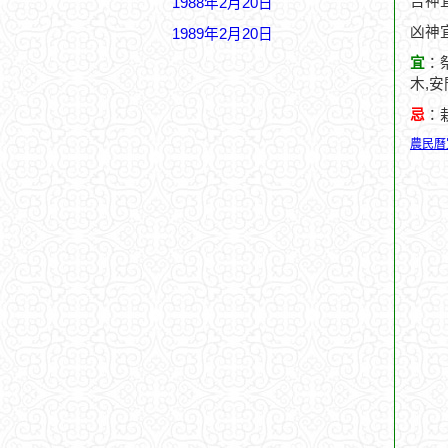
吉神
1988年2月20日
凶神
1989年2月20日
宜
：祭
木,安
忌
：
農民曆