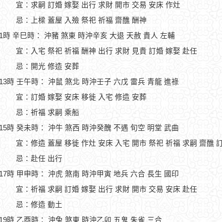
宜：求嗣 訂婚 嫁娶 出行 求財 開市 交易 安床 作灶
忌：上樑 蓋屋 入殮 祭祀 祈福 齋醮 酬神
11時 辛巳時： 沖豬 煞東 時沖辛亥 大退 天赦 貴人 左輔
宜：入宅 祭祀 祈福 酬神 出行 求財 見貴 訂婚 嫁娶 赴任
忌：開光 修造 安葬
-13時 壬午時： 沖鼠 煞北 時沖壬子 六戊 雷兵 青龍 進祿
宜：訂婚 嫁娶 安床 移徙 入宅 修造 安葬
忌：祈福 求嗣 乘船
-15時 癸未時： 沖牛 煞西 時沖癸醜 不遇 旬空 明堂 武曲
宜：修造 蓋屋 移徙 作灶 安床 入宅 開市 祭祀 祈福 求嗣 齋醮 
忌：赴任 出行
-17時 甲申時： 沖虎 煞南 時沖甲寅 地兵 六合 長生 國印
宜：祈福 求嗣 訂婚 嫁娶 出行 求財 開市 交易 安床 赴任
忌：修造 動土
-19時 乙酉時： 沖兔 煞東 時沖乙卯 五鬼 朱雀 三合