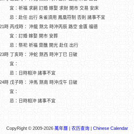
宜：祈福 求嗣 訂婚 嫁娶 求財 開市 交易 安床
忌：赴任 出行 朱雀須用 鳳凰符制 否則 諸事不宜
-21時 丙戌時： 沖龍 煞北 時沖丙辰 路空 金匱 福德
宜：訂婚 嫁娶 開市 安葬
忌：祭祀 祈福 齋醮 開光 赴任 出行
-23時 丁亥時： 沖蛇 煞西 時沖丁巳 日破
宜：
忌：日時相沖 諸事不宜
-24時 戊子時： 沖馬 煞南 時沖戊午 日破
宜：
忌：日時相沖 諸事不宜
CopyRight © 2009-2026
萬年曆
|
农历查询
|
Chinese Calendar