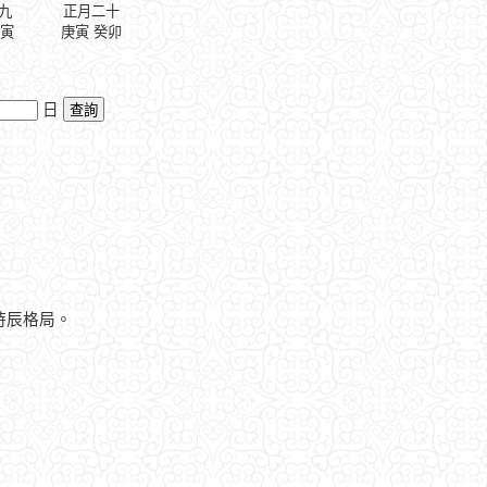
九
正月二十
壬寅
庚寅 癸卯
日
時辰格局。