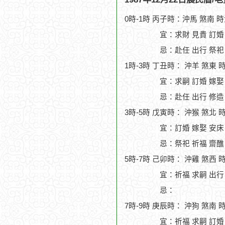
0時-1時 丙子時：沖馬 煞南 
宜：求財 見貴 訂婚
忌：赴任 出行 祭祀
1時-3時 丁丑時： 沖羊 煞東 
宜：求嗣 訂婚 嫁娶
忌：赴任 出行 修造
3時-5時 戊寅時： 沖猴 煞北 
宜：訂婚 嫁娶 安床 
忌：祭祀 祈福 齋醮
5時-7時 己卯時： 沖雞 煞西 
宜：祈福 求嗣 出行 
忌：
7時-9時 庚辰時： 沖狗 煞南 
宜：祈福 求嗣 訂婚 