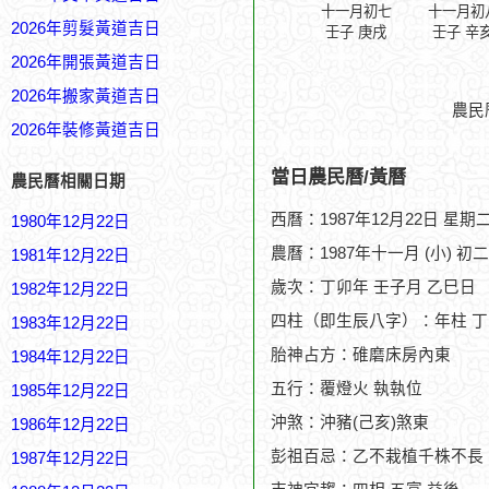
十一月初七
十一月初
2026年剪髮黃道吉日
壬子 庚戌
壬子 辛
2026年開張黃道吉日
2026年搬家黃道吉日
農民
2026年裝修黃道吉日
當日農民曆/黃曆
農民曆相關日期
西曆：1987年12月22日 星期
1980年12月22日
農曆：1987年十一月 (小) 初
1981年12月22日
歲次：丁卯年 壬子月 乙巳日
1982年12月22日
四柱（即生辰八字）：年柱 丁
1983年12月22日
胎神占方：碓磨床房內東
1984年12月22日
五行：覆燈火 執執位
1985年12月22日
沖煞：沖豬(己亥)煞東
1986年12月22日
彭祖百忌：乙不栽植千株不長
1987年12月22日