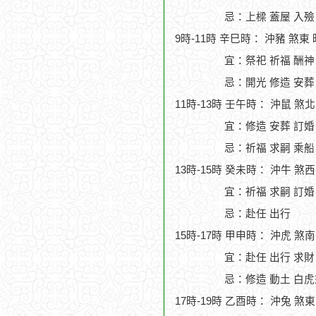
忌：上樑 蓋屋 入殮
9時-11時 辛巳時： 沖豬 煞東
宜：祭祀 祈福 酬神 
忌：開光 修造 安葬
11時-13時 壬午時： 沖鼠 煞
宜：修造 安葬 訂婚
忌：祈福 求嗣 乘船
13時-15時 癸未時： 沖牛 煞
宜：祈福 求嗣 訂婚
忌：赴任 出行
15時-17時 甲申時： 沖虎 煞
宜：赴任 出行 求財
忌：修造 動土 白虎
17時-19時 乙酉時： 沖兔 煞