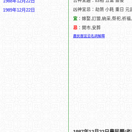
吉神宜趨：四相 五富 益後
1988年12月22日
凶神宜忌：劫煞 小耗 重日 元
1989年12月22日
宜
：嫁娶,訂盟,納采,祭祀,祈福
忌
：開市,安葬
農民曆宜忌名詞解釋
1987年12月22日農民曆