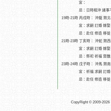
宜：
忌：日時相沖 諸事
19時-21時 丙戌時： 沖龍 煞
宜：求嗣 訂婚 嫁娶
忌：赴任 修造 移徙
21時-23時 丁亥時： 沖蛇 煞
宜：求嗣 訂婚 嫁娶
忌：祭祀 祈福 齋醮
23時-24時 戊子時： 沖馬 煞
宜：祈福 求嗣 訂婚
忌：赴任 修造 移徙
CopyRight © 2009-2026