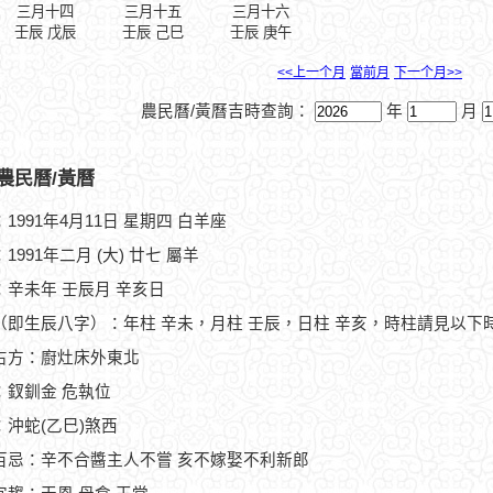
三月十四
三月十五
三月十六
壬辰 戊辰
壬辰 己巳
壬辰 庚午
<<上一个月
當前月
下一个月>>
農民曆/黃曆吉時查詢：
年
月
農民曆/黃曆
1991年4月11日 星期四 白羊座
1991年二月 (大) 廿七 屬羊
：辛未年 壬辰月 辛亥日
（即生辰八字）：年柱 辛未，月柱 壬辰，日柱 辛亥，時柱請見以下
占方：廚灶床外東北
：釵釧金 危執位
：沖蛇(乙巳)煞西
百忌：辛不合醬主人不嘗 亥不嫁娶不利新郎