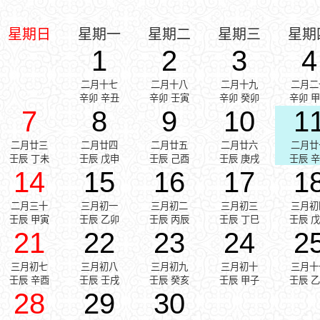
星期日
星期一
星期二
星期三
星期
1
2
3
4
二月十七
二月十八
二月十九
二月二
辛卯 辛丑
辛卯 壬寅
辛卯 癸卯
辛卯 
7
8
9
10
1
二月廿三
二月廿四
二月廿五
二月廿六
二月廿
壬辰 丁未
壬辰 戊申
壬辰 己酉
壬辰 庚戌
壬辰 
14
15
16
17
1
二月三十
三月初一
三月初二
三月初三
三月初
壬辰 甲寅
壬辰 乙卯
壬辰 丙辰
壬辰 丁巳
壬辰 
21
22
23
24
2
三月初七
三月初八
三月初九
三月初十
三月十
壬辰 辛酉
壬辰 壬戌
壬辰 癸亥
壬辰 甲子
壬辰 
28
29
30