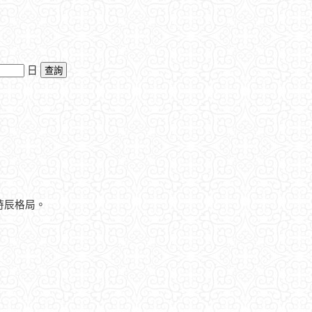
日
時辰格局。