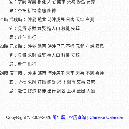
宜：求嗣 嫁娶 移徙 入宅 開市 交易 修造 安葬
忌：祭祀 祈福 齋醮 酬神
-21時 戊戌時： 沖龍 煞北 時沖戊辰 日害 天牢 右弼
宜：見貴 求財 嫁娶 進人口 移徙 安葬
忌：赴任 出行
-23時 己亥時： 沖蛇 煞西 時沖己巳 不遇 元武 左輔 驛馬
宜：見貴 求財 嫁娶 進人口 移徙 安葬
忌：赴任 出行
-24時 庚子時： 沖馬 煞南 時沖庚午 天牢 天兵 不遇 喜神
宜：祈福 求嗣 訂婚 嫁娶 求財 開市 交易 安床
忌：赴任 修造 移徙 出行 詞訟 上樑 蓋屋 入殮
CopyRight © 2009-2026
萬年曆
|
农历查询
|
Chinese Calendar