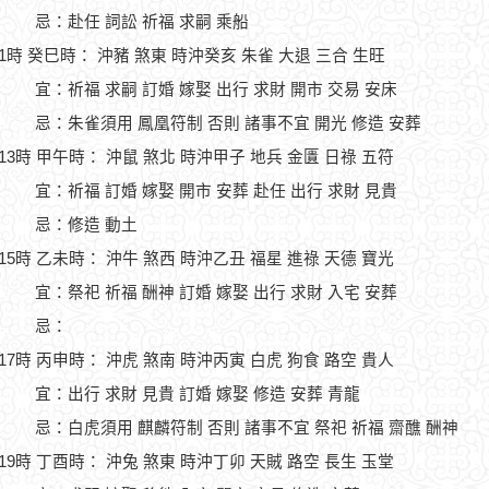
忌：赴任 詞訟 祈福 求嗣 乘船
11時 癸巳時： 沖豬 煞東 時沖癸亥 朱雀 大退 三合 生旺
宜：祈福 求嗣 訂婚 嫁娶 出行 求財 開市 交易 安床
忌：朱雀須用 鳳凰符制 否則 諸事不宜 開光 修造 安葬
-13時 甲午時： 沖鼠 煞北 時沖甲子 地兵 金匱 日祿 五符
宜：祈福 訂婚 嫁娶 開市 安葬 赴任 出行 求財 見貴
忌：修造 動土
-15時 乙未時： 沖牛 煞西 時沖乙丑 福星 進祿 天德 寶光
宜：祭祀 祈福 酬神 訂婚 嫁娶 出行 求財 入宅 安葬
忌：
-17時 丙申時： 沖虎 煞南 時沖丙寅 白虎 狗食 路空 貴人
宜：出行 求財 見貴 訂婚 嫁娶 修造 安葬 青龍
忌：白虎須用 麒麟符制 否則 諸事不宜 祭祀 祈福 齋醮 酬神
-19時 丁酉時： 沖兔 煞東 時沖丁卯 天賊 路空 長生 玉堂