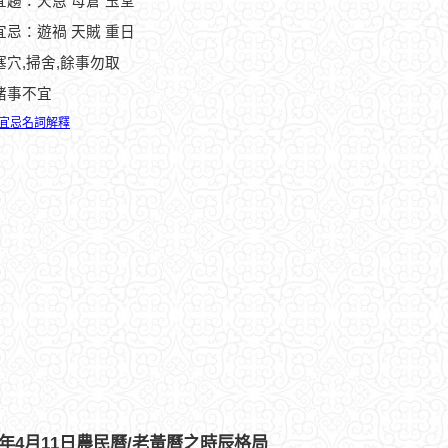
宜趨：天恩 母倉 玉堂
宜忌：遊禍 天賊 重日
塞穴,掃舍,餘事勿取
諸事不宜
宜忌名詞解釋
91年4月11日農民曆/老黃曆之時辰格局