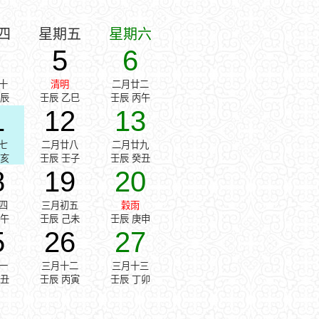
四
星期五
星期六
5
6
十
清明
二月廿二
甲辰
壬辰 乙巳
壬辰 丙午
1
12
13
七
二月廿八
二月廿九
辛亥
壬辰 壬子
壬辰 癸丑
8
19
20
四
三月初五
穀雨
戊午
壬辰 己未
壬辰 庚申
5
26
27
一
三月十二
三月十三
乙丑
壬辰 丙寅
壬辰 丁卯