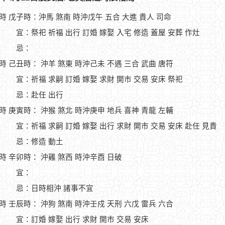
1時 戊子時：沖馬 煞南 時沖戊午 五合 大進 貴人 司命
宜：祭祀 祈福 出行 訂婚 嫁娶 入宅 修造 蓋屋 安葬 作灶
忌：
3時 己丑時： 沖羊 煞東 時沖己未 不遇 三合 武曲 唐符
宜：祈福 求嗣 訂婚 嫁娶 求財 開市 交易 安床 祭祀
忌：赴任 出行
5時 庚寅時： 沖猴 煞北 時沖庚申 地兵 喜神 青龍 左輔
宜：祈福 求嗣 訂婚 嫁娶 出行 求財 開市 交易 安床 赴任 見貴
忌：修造 動土
7時 辛卯時： 沖雞 煞西 時沖辛酉 日破
宜：
忌：日時相沖 諸事不宜
9時 壬辰時： 沖狗 煞南 時沖壬戍 天刑 六戊 雷兵 六合
宜：訂婚 嫁娶 出行 求財 開市 交易 安床