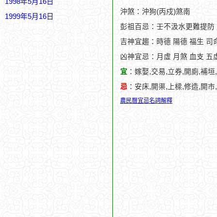
1998年5月16日
沖煞：沖狗(丙戍)煞南
1999年5月16日
彭祖百忌：壬不汲水更難提防
吉神宜趨：時德 陽德 福生 司
凶神宜忌：月虛 月煞 血支 五
宜
：嫁娶,交易,立券,開廁,補垣
忌
：安床,開渠,上樑,修造,開市
農民曆宜忌名詞解釋