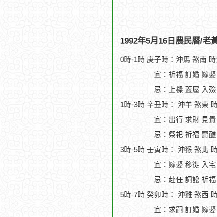
1992年5月16日農民曆/
0時-1時 庚子時：沖馬 煞南 
宜：祈福 訂婚 嫁娶 
忌：上樑 蓋屋 入殮
1時-3時 辛丑時： 沖羊 煞東 
宜：出行 求財 見貴
忌：祭祀 祈福 齋醮
3時-5時 壬寅時： 沖猴 煞北 
宜：嫁娶 移徙 入宅
忌：赴任 詞訟 祈福
5時-7時 癸卯時： 沖雞 煞西 
宜：求嗣 訂婚 嫁娶