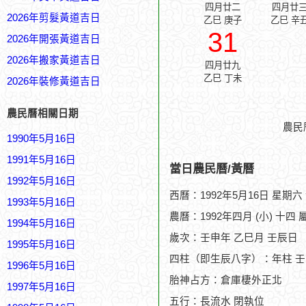
四月廿二
四月廿
2026年剪髮黃道吉日
乙巳 庚子
乙巳 辛
31
2026年開張黃道吉日
2026年搬家黃道吉日
四月廿九
乙巳 丁未
2026年裝修黃道吉日
農民曆相關日期
農民
1990年5月16日
1991年5月16日
當日農民曆/黃曆
1992年5月16日
西曆：1992年5月16日 星期六
1993年5月16日
農曆：1992年四月 (小) 十四 
1994年5月16日
歲次：壬申年 乙巳月 壬辰日
1995年5月16日
四柱（即生辰八字）：年柱 壬
1996年5月16日
胎神占方：倉庫棲外正北
1997年5月16日
五行：長流水 閉執位