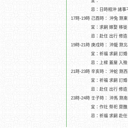
宜：
忌：日時相沖 諸事
17時-19時 己酉時： 沖兔 煞
宜：求嗣 嫁娶 移徙
忌：赴任 出行 修造
19時-21時 庚戌時： 沖龍 煞
宜：祈福 求嗣 訂婚 
忌：上樑 蓋屋 入殮
21時-23時 辛亥時： 沖蛇 煞
宜：祈福 求嗣 訂婚 
忌：赴任 出行 修造
23時-24時 壬子時： 沖馬 煞
宜：作灶 祭祀 齋醮 
忌：祈福 求嗣 赴任