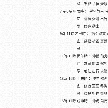
忌：祭祀 祈福 齋醮
7時-9時 甲辰時： 沖狗 煞南 
宜：祈福 齋醮 出行 
忌：修造 動土
9時-11時 乙巳時： 沖豬 煞東
宜：祭祀 祈福 齋醮 
忌：
11時-13時 丙午時： 沖鼠 煞
宜：求嗣 訂婚 嫁娶
忌：赴任 出行 求財
13時-15時 丁未時： 沖牛 煞
宜：修造 蓋屋 移徙 
忌：祭祀 祈福 齋醮
15時-17時 戊申時： 沖虎 煞