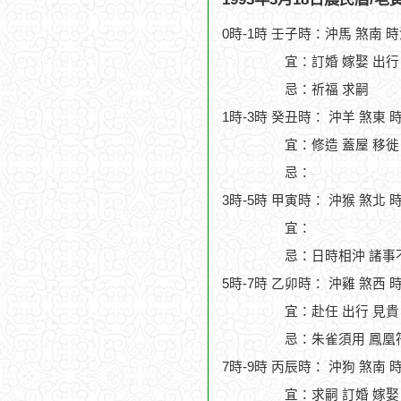
0時-1時 壬子時：沖馬 煞南 
宜：訂婚 嫁娶 出行
忌：祈福 求嗣
1時-3時 癸丑時： 沖羊 煞東 
宜：修造 蓋屋 移徙 
忌：
3時-5時 甲寅時： 沖猴 煞北 
宜：
忌：日時相沖 諸事
5時-7時 乙卯時： 沖雞 煞西 
宜：赴任 出行 見貴 
忌：朱雀須用 鳳凰
7時-9時 丙辰時： 沖狗 煞南 
宜：求嗣 訂婚 嫁娶