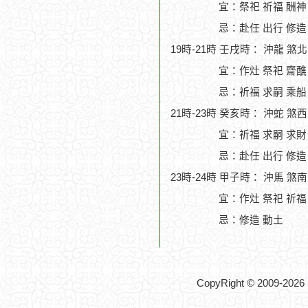
宜：祭祀 祈福 酬神
忌：赴任 出行 修造
19時-21時 壬戌時： 沖龍 煞
宜：作灶 祭祀 齋醮
忌：祈福 求嗣 乘船
21時-23時 癸亥時： 沖蛇 煞
宜：祈福 求嗣 求財
忌：赴任 出行 修造
23時-24時 甲子時： 沖馬 
宜：作灶 祭祀 祈福
忌：修造 動土
CopyRight © 2009-2026