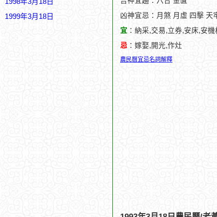
吉神宜趨：六合 金匱
1998年3月18日
凶神宜忌：月煞 月虛 四擊 天
1999年3月18日
宜
：納采,交易,立券,安床,安機
忌
：嫁娶,開光,作灶
農民曆宜忌名詞解釋
1993年3月18日農民曆/