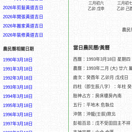
三月初六
三月初
2026年剪髮黃道吉日
乙卯 戊申
乙卯 己
2026年開張黃道吉日
2026年搬家黃道吉日
農民
2026年裝修黃道吉日
當日農民曆/黃曆
農民曆相關日期
西曆：1993年3月18日 星期四
1990年3月18日
農曆：1993年二月 (大) 廿六 
1991年3月18日
歲次：癸酉年 乙卯月 戊戌日
1992年3月18日
四柱（即生辰八字）：年柱 癸
1993年3月18日
胎神占方：房床棲房內南
1994年3月18日
五行：平地木 危執位
1995年3月18日
沖煞：沖龍(壬辰)煞北
1996年3月18日
彭祖百忌：戊不受田田主不祥
1997年3月18日