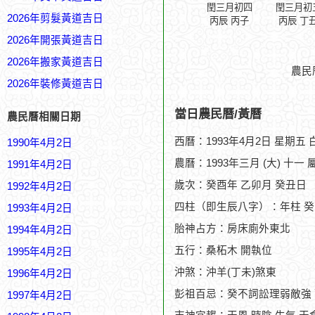
閏三月初四
閏三月初
2026年剪髮黃道吉日
丙辰 丙子
丙辰 丁
2026年開張黃道吉日
2026年搬家黃道吉日
農民
2026年裝修黃道吉日
當日農民曆/黃曆
農民曆相關日期
西曆：1993年4月2日 星期五
1990年4月2日
農曆：1993年三月 (大) 十一 
1991年4月2日
歲次：癸酉年 乙卯月 癸丑日
1992年4月2日
四柱（即生辰八字）：年柱 癸
1993年4月2日
胎神占方：房床廁外東北
1994年4月2日
五行：桑柘木 開執位
1995年4月2日
沖煞：沖羊(丁未)煞東
1996年4月2日
彭祖百忌：癸不詞訟理弱敵強
1997年4月2日