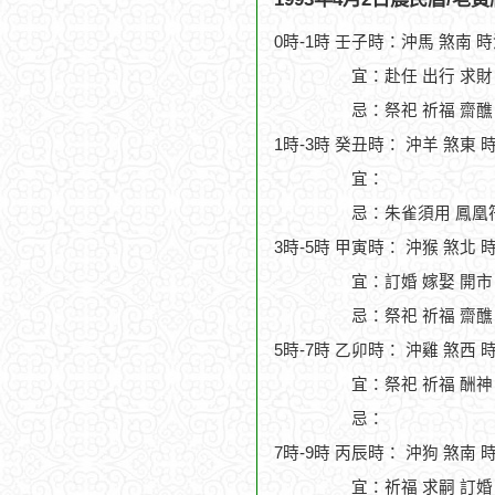
0時-1時 壬子時：沖馬 煞南 
宜：赴任 出行 求財 
忌：祭祀 祈福 齋醮
1時-3時 癸丑時： 沖羊 煞東 
宜：
忌：朱雀須用 鳳凰符
3時-5時 甲寅時： 沖猴 煞北 
宜：訂婚 嫁娶 開市
忌：祭祀 祈福 齋醮
5時-7時 乙卯時： 沖雞 煞西 
宜：祭祀 祈福 酬神 
忌：
7時-9時 丙辰時： 沖狗 煞南 
宜：祈福 求嗣 訂婚