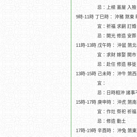
忌：上樑 蓋屋 入殮
9時-11時 丁巳時： 沖豬 煞東
宜：祈福 求嗣 訂婚 
忌：開光 修造 安葬
11時-13時 戊午時： 沖鼠 煞
宜：求財 嫁娶 開市
忌：赴任 修造 移徙
13時-15時 己未時： 沖牛 煞
宜：
忌：日時相沖 諸事
15時-17時 庚申時： 沖虎 煞
宜：作灶 祭祀 祈福 
忌：修造 動土
17時-19時 辛酉時： 沖兔 煞