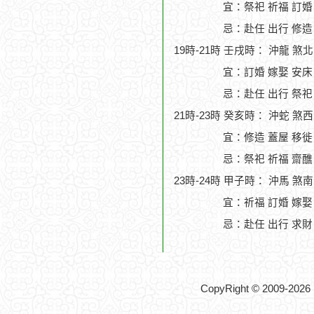
宜：祭祀 祈福 訂婚
忌：赴任 出行 修造
19時-21時 壬戌時： 沖龍 煞
宜：訂婚 嫁娶 安床
忌：赴任 出行 祭祀
21時-23時 癸亥時： 沖蛇 煞
宜：修造 蓋屋 移徙 
忌：祭祀 祈福 齋醮
23時-24時 甲子時： 沖馬 煞
宜：祈福 訂婚 嫁娶
忌：赴任 出行 求財
CopyRight © 2009-2026