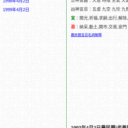
吉神宜趨：天恩 時陰 生氣 天
1998年4月2日
凶神宜忌：五虛 九空 九坎 九焦
1999年4月2日
宜
：開光,祈福,求嗣,出行,解除,
忌
：納采,動土,開市,交易,安門
農民曆宜忌名詞解釋
1993年4月2日農民曆/老